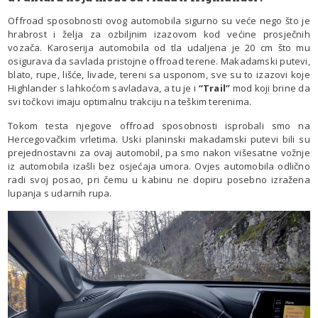
Offroad sposobnosti ovog automobila sigurno su veće nego što je
hrabrost i želja za ozbiljnim izazovom kod većine prosječnih
vozača. Karoserija automobila od tla udaljena je 20 cm što mu
osigurava da savlada pristojne offroad terene. Makadamski putevi,
blato, rupe, lišće, livade, tereni sa usponom, sve su to izazovi koje
Highlander s lahkoćom savladava, a tu je i
“Trail”
mod koji brine da
svi točkovi imaju optimalnu trakciju na teškim terenima.
Tokom testa njegove offroad sposobnosti isprobali smo na
Hercegovačkim vrletima. Uski planinski makadamski putevi bili su
prejednostavni za ovaj automobil, pa smo nakon višesatne vožnje
iz automobila izašli bez osjećaja umora. Ovjes automobila odlično
radi svoj posao, pri čemu u kabinu ne dopiru posebno izražena
lupanja s udarnih rupa.