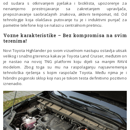
od sudara s otkrivanjem pješaka i biciklista, upozorenje za
nenamjerno prestrojavanje sa zakretanjem upravljača,
prepoznavanje saobraćajnih znakova, aktivni tempomat, itd. Od
tehnologije koja olakšava putovanje tu je i induktivni punjač za
pametne telefone koji se nalazi u centralnom pretincu.
Vozne karakteristike – Bez kompromisa na svim
terenima!
Novi Toyota Highlander po svom vizuelnom nastupu ostavlja utisak
velikog i snažnog terenca kakav je Toyota Land Cruiser, međutim on
je nastao na novoj TNG platformi koju dijeli sa manjim RAV4
modelom. Zbog toga su mu na raspolaganju najsavremenija
tehnološka rješenja s kojim raspolaže Toyota. Među njima je i
hibridni pogonski sklop koji nas je tokom testa definitivno pozitivno
iznenadio.