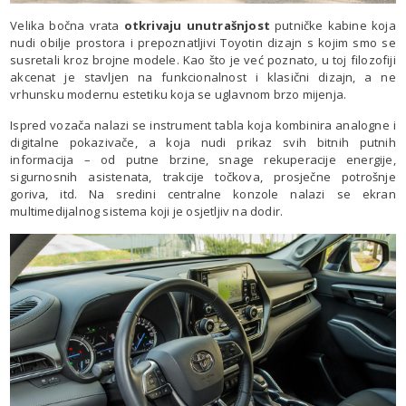
Velika bočna vrata
otkrivaju unutrašnjost
putničke kabine koja
nudi obilje prostora i prepoznatljivi Toyotin dizajn s kojim smo se
susretali kroz brojne modele. Kao što je već poznato, u toj filozofiji
akcenat je stavljen na funkcionalnost i klasični dizajn, a ne
vrhunsku modernu estetiku koja se uglavnom brzo mijenja.
Ispred vozača nalazi se instrument tabla koja kombinira analogne i
digitalne pokazivače, a koja nudi prikaz svih bitnih putnih
informacija – od putne brzine, snage rekuperacije energije,
sigurnosnih asistenata, trakcije točkova, prosječne potrošnje
goriva, itd. Na sredini centralne konzole nalazi se ekran
multimedijalnog sistema koji je osjetljiv na dodir.