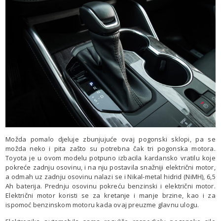
Možda pomalo djeluje zbunjujuće ovaj pogonski sklopi, pa se
možda neko i pita zašto su potrebna čak tri pogonska motora.
Toyota je u ovom modelu potpuno izbacila kardansko vratilu koje
pokreće zadnju osovinu, i na nju postavila snažniji električni motor,
a odmah uz zadnju osovinu nalazi se i Nikal-metal hidrid (NiMH), 6,5
Ah baterija. Prednju osovinu pokreću benzinski i električni motor.
Električni motor koristi se za kretanje i manje brzine, kao i za
ispomoć benzinskom motoru kada ovaj preuzme glavnu ulogu.