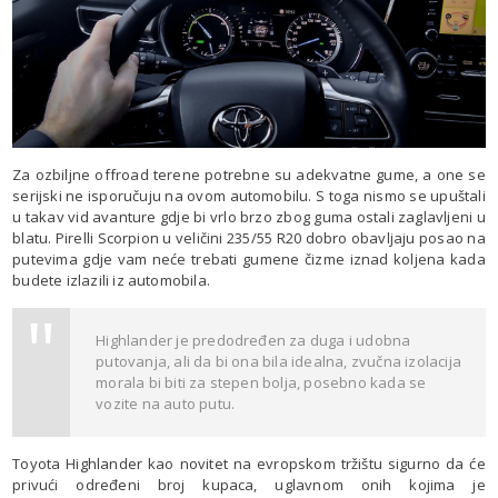
Za ozbiljne offroad terene potrebne su adekvatne gume, a one se
serijski ne isporučuju na ovom automobilu. S toga nismo se upuštali
u takav vid avanture gdje bi vrlo brzo zbog guma ostali zaglavljeni u
blatu. Pirelli Scorpion u veličini 235/55 R20 dobro obavljaju posao na
putevima gdje vam neće trebati gumene čizme iznad koljena kada
budete izlazili iz automobila.
Highlander je predodređen za duga i udobna
putovanja, ali da bi ona bila idealna, zvučna izolacija
morala bi biti za stepen bolja, posebno kada se
vozite na auto putu.
Toyota Highlander kao novitet na evropskom tržištu sigurno da će
privući određeni broj kupaca, uglavnom onih kojima je