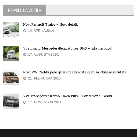
PRIVREDNA VOZILA
Novi Renault Trafic – Novi detalji
14. APRILA 2014.
Vozili smo: Mercedes-Benz Actros 1845 – Sila na putu!
17. AUGUSTA 2020.
Novi VW Caddy pete gneracije predstavljen sa obiljem noviteta
21. FEBRUARA 2020.
VW Transporter Kombi Doka Plus – Panel van i Kombi
17. NOVEMBRA 2014.