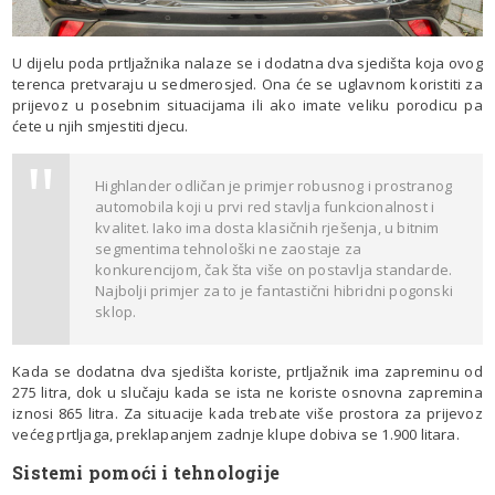
U dijelu poda prtljažnika nalaze se i dodatna dva sjedišta koja ovog
terenca pretvaraju u sedmerosjed. Ona će se uglavnom koristiti za
prijevoz u posebnim situacijama ili ako imate veliku porodicu pa
ćete u njih smjestiti djecu.
Highlander odličan je primjer robusnog i prostranog
automobila koji u prvi red stavlja funkcionalnost i
kvalitet. Iako ima dosta klasičnih rješenja, u bitnim
segmentima tehnološki ne zaostaje za
konkurencijom, čak šta više on postavlja standarde.
Najbolji primjer za to je fantastični hibridni pogonski
sklop.
Kada se dodatna dva sjedišta koriste, prtljažnik ima zapreminu od
275 litra, dok u slučaju kada se ista ne koriste osnovna zapremina
iznosi 865 litra. Za situacije kada trebate više prostora za prijevoz
većeg prtljaga, preklapanjem zadnje klupe dobiva se 1.900 litara.
Sistemi pomoći i tehnologije