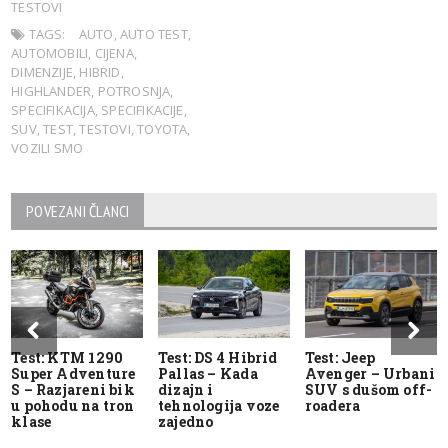
TESTOVI
TAGS:
AUTO
,
AUTO TEST
,
AUTOMOBILI
,
CIJENA
,
DIMENZIJE
,
HIBRID
,
HIGHLANDER
,
POTROSNJA
,
SPECIFIKACIJA
,
SPECIFIKACIJE
,
SUV
,
TEST
,
TESTOVI
,
TOYOTA
,
VOZILI SMO
POVEZANI ČLANCI
Test: KTM 1290
Test: DS 4 Hibrid
Test: Jeep
Super Adventure
Pallas – Kada
Avenger – Urbani
S – Razjareni bik
dizajn i
SUV s dušom off-
u pohodu na tron
tehnologija voze
roadera
klase
zajedno