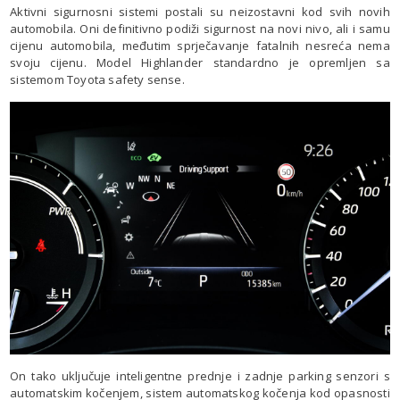
Aktivni sigurnosni sistemi postali su neizostavni kod svih novih
automobila. Oni definitivno podiži sigurnost na novi nivo, ali i samu
cijenu automobila, međutim sprječavanje fatalnih nesreća nema
svoju cijenu. Model Highlander standardno je opremljen sa
sistemom Toyota safety sense.
On tako uključuje inteligentne prednje i zadnje parking senzori s
automatskim kočenjem, sistem automatskog kočenja kod opasnosti