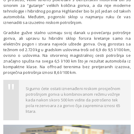
sinonim za “gutanje” velikih količina goriva, a da nije moderne
tehnologije i hibridnog pogona Highlander bio bi još jedan od takvih
automobila. Međutim, pogonski sklop u najmanju ruku će vas
iznenaditi sa izuzetno niskom potrošnjom.
Gradske gužve stalno uzimaju svoj danak u povećanju potrošnje
goriva, ali upravu tu hibridni sklop forsira kretanje samo na
električni pogon i stvara najveće uštede goriva. Ovaj gorostas sa
težinom od 2.720 kg u gradskim uslovima troši od 6,9 do 9,5 l/100 km,
ovisno o uslovima. Na otvorenoj magistralnoj cesti potrošnja se
značajno spušta na svega 6,5 l/100 km što je rezultat automobila iz
kompaktne klase. Na offroad terenima bez pretjeranih izazova,
prosječna potrošnja iznosi 8,6 l/100 km.
Sigurno ćete ostati iznenađeni niskom prosječnom
potrošnjom goriva u kombinovanom režimu vožnje
kada nakon skoro 500 km vidite da potrošeno tek
pola rezervoara za gorivo čija zapremina iznosi 65
litara.