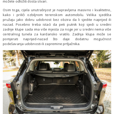
možete odložiti dosta stvari.
Osim toga, cijela unutrašnjost je napravljena masivno i kvalitetno,
kako i priliči ozbiljnom terenskom automobilu. Velika sjedišta
pružaju jako dobru udobnost bez obzira da li sjedite naprijed ili
nazad. Posebno treba istaći da peti putnik koji sjedi u sredini
zadnje klupe sada ima više mjesta za noge jer u sredini nema više
centralnog tunela za kardansko vratilo. Zadnja klupa može se
pomjerati naprijed-nazad što daje dodatnu mogućnost
podešavanja udobnosti ili zapremine prtljažnika.