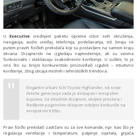
U
Executive
srednjem paketu opreme izbor svih okruženja,
navigacija, audio uređaj, telefonija, podešavanja, itd. biraju se
putem pravih fizičkih prekidača koji su postavljeni na samom kraju
ekrana. Dizajnerski ne izgledaju najmodernije, ali su veoma
funkcionalni i olakšavaju svakodnevno korištenje. U suštini, to je
ono što su brojni konkurentski proizvođači izgubili – intuitivno
korištenje, zbog uticaja modnih i tehnoloških trendova.
Elegantni urbani SUV Toyota Highlander, od svoje
četvrte generacije sada je dostupan i evropskim
kupcima. Sa skladnim dizajnom, obiljem prostora i
štedljivim pogonskim sklopom ozbiljno konkuriše na
evropskom tržištu.
Pravi fizički prekidači zadržani su za sve komande, npr. kao što je
regulacija ventilacije i temperature, paljenje svjetala, grijača