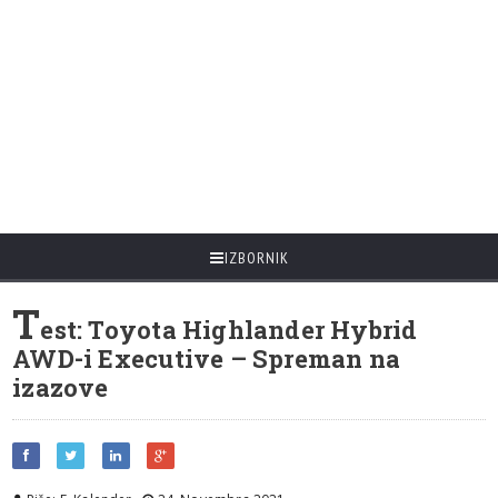
IZBORNIK
T
est: Toyota Highlander Hybrid
AWD-i Executive – Spreman na
izazove