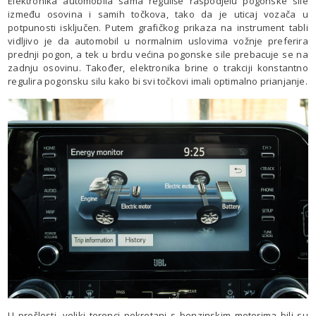
Elektronika automobila sama reguliše raspodjelu pogonske sile
između osovina i samih točkova, tako da je uticaj vozača u
potpunosti isključen. Putem grafičkog prikaza na instrument tabli
vidljivo je da automobil u normalnim uslovima vožnje preferira
prednji pogon, a tek u brdu većina pogonske sile prebacuje se na
zadnju osovinu. Također, elektronika brine o trakciji konstantno
regulira pogonsku silu kako bi svi točkovi imali optimalno prianjanje.
U prošlosti, veliki terenci pokretani s benzinskim motorima bili su