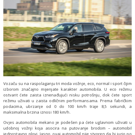
Vozaču su na raspolaganju tri moda vožnje, eco, normal i sport čijim
izborom značajno mijenjate karakter automobila. U eco režimu
ostvarit ćete zaista iznenađujući nisku potrošnju, dok ćete sport
režimu uživati u zaista odličnim performansama. Prema fabričkim
podacima, ubrzanje od 0 do 100 km/h traje 8,5 sekundi, a
maksimalna brzina iznosi 180 km/h.
Ovjes automobila mekano je podešen pa ćete uglavnom uživati u
udobnoj vožnji koja asocira na putovanje brodom – automobil
jednostavno plovi. Jasno, ovaj automobil nije stvoren da bi jurio po