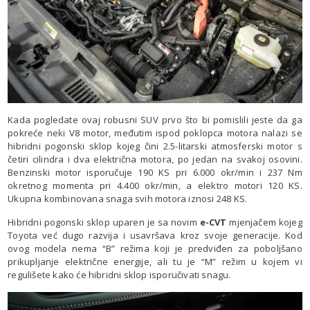
Kada pogledate ovaj robusni SUV prvo što bi pomislili jeste da ga
pokreće neki V8 motor, međutim ispod poklopca motora nalazi se
hibridni pogonski sklop kojeg čini 2.5-litarski atmosferski motor s
četiri cilindra i dva električna motora, po jedan na svakoj osovini.
Benzinski motor isporučuje 190 KS pri 6.000 okr/min i 237 Nm
okretnog momenta pri 4.400 okr/min, a elektro motori 120 KS.
Ukupna kombinovana snaga svih motora iznosi 248 KS.
Hibridni pogonski sklop uparen je sa novim
e-CVT
mjenjačem kojeg
Toyota već dugo razvija i usavršava kroz svoje generacije. Kod
ovog modela nema “B” režima koji je predviđen za poboljšano
prikupljanje električne energije, ali tu je “M” režim u kojem vi
regulišete kako će hibridni sklop isporučivati snagu.