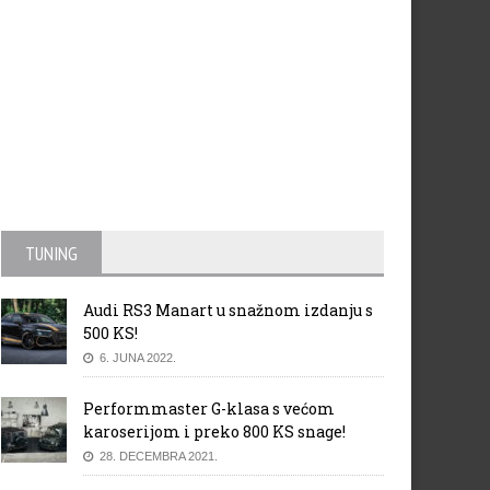
TUNING
Audi RS3 Manart u snažnom izdanju s
500 KS!
6. JUNA 2022.
Performmaster G-klasa s većom
karoserijom i preko 800 KS snage!
28. DECEMBRA 2021.