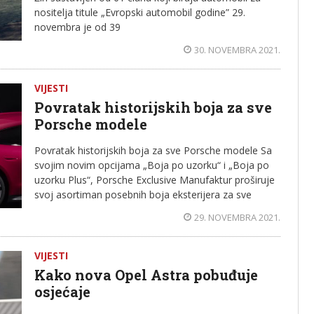
nositelja titule „Evropski automobil godine” 29.
novembra je od 39
30. NOVEMBRA 2021.
VIJESTI
Povratak historijskih boja za sve
Porsche modele
Povratak historijskih boja za sve Porsche modele Sa
svojim novim opcijama „Boja po uzorku“ i „Boja po
uzorku Plus“, Porsche Exclusive Manufaktur proširuje
svoj asortiman posebnih boja eksterijera za sve
29. NOVEMBRA 2021.
VIJESTI
Kako nova Opel Astra pobuđuje
osjećaje