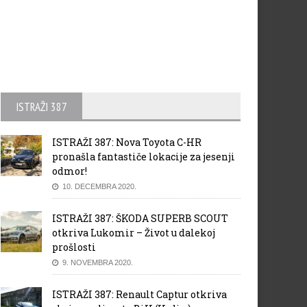
ISTRAŽI 387
ISTRAŽI 387: Nova Toyota C-HR
pronašla fantastiče lokacije za jesenji
odmor!
10. DECEMBRA 2020.
ISTRAŽI 387: ŠKODA SUPERB SCOUT
otkriva Lukomir – Život u dalekoj
prošlosti
9. NOVEMBRA 2020.
ISTRAŽI 387: Renault Captur otkriva