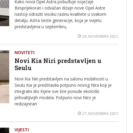
Kako nova Opel Astra pobuđuje osjećaje
Besprijekoran i odvažan dizajn nove Opel Astre
nastoji odraziti visoku razinu kvalitete u svakom
detalju. Astra šeste generacije, koja je svijetu
predstavljena u septembru,
28. NOVEMBRA 2021.
NOVITETI
Novi Kia Niri predstavljen u
Seulu
Novi Kia Niri predstavljen na salonu mobilnosti u
Seulu Kia je predstavila potpuno novog Nira koji je
integralni dio Kijine sve šire ponude ekološki
prihvatljivijih modela. Potpuno novi Niro je
redizajniran
27. NOVEMBRA 2021.
VIJESTI