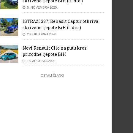
skrivene ljepote BiH (II. dio.)
5. NOVEMBRA 2020.
ISTRAŽI 387: Renault Captur otkriva
skrivene ljepote BiH (I. dio.)
28. OKTOBRA 2020.
Novi Renault Clio na putu kroz
prirodne ljepote BiH
18. AUGUSTA 2020.
OSTALI ČLANCI