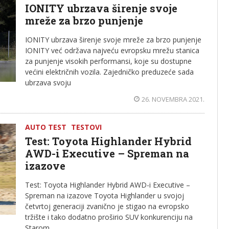
IONITY ubrzava širenje svoje
mreže za brzo punjenje
IONITY ubrzava širenje svoje mreže za brzo punjenje
IONITY već održava najveću evropsku mrežu stanica
za punjenje visokih performansi, koje su dostupne
većini električnih vozila. Zajedničko preduzeće sada
ubrzava svoju
26. NOVEMBRA 2021.
AUTO TEST
TESTOVI
Test: Toyota Highlander Hybrid
AWD-i Executive – Spreman na
izazove
Test: Toyota Highlander Hybrid AWD-i Executive –
Spreman na izazove Toyota Highlander u svojoj
četvrtoj generaciji zvanično je stigao na evropsko
tržište i tako dodatno proširio SUV konkurenciju na
Starom