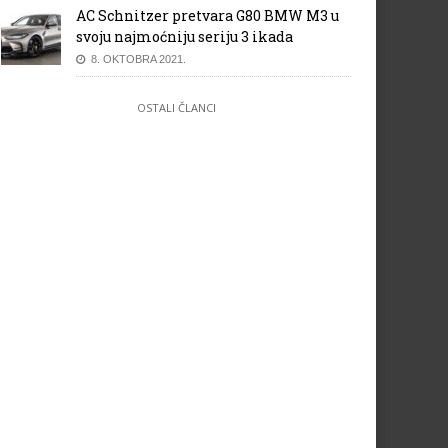
AC Schnitzer pretvara G80 BMW M3 u
svoju najmoćniju seriju 3 ikada
8. OKTOBRA 2021.
OSTALI ČLANCI