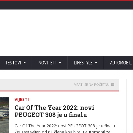
TESTOVI
NOVITETI
LIFESTYLE
AUTOMOBIL
VRATI SE NA POČETNU
VIJESTI
Car Of The Year 2022: novi
PEUGEOT 308 je u finalu
Car Of The Year 2022: novi PEUGEOT 308 je u finalu
Žiri sastavljen od 61 člana koji biraju automobil za