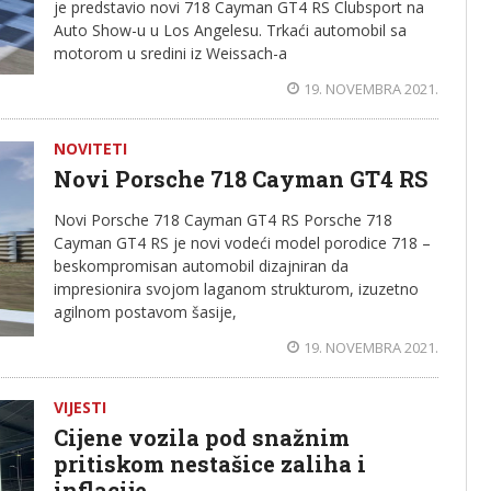
je predstavio novi 718 Cayman GT4 RS Clubsport na
Auto Show-u u Los Angelesu. Trkaći automobil sa
motorom u sredini iz Weissach-a
19. NOVEMBRA 2021.
NOVITETI
Novi Porsche 718 Cayman GT4 RS
Novi Porsche 718 Cayman GT4 RS Porsche 718
Cayman GT4 RS je novi vodeći model porodice 718 –
beskompromisan automobil dizajniran da
impresionira svojom laganom strukturom, izuzetno
agilnom postavom šasije,
19. NOVEMBRA 2021.
VIJESTI
Cijene vozila pod snažnim
pritiskom nestašice zaliha i
inflacije