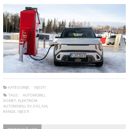
KATEGORIJE:
VIJESTI
TAGS:
AUTOMOBILI
,
DOMET
,
ELEKTRICNI
AUTOMOBILI
,
EV
,
EV2
,
KIA
,
RANGE
,
VIJESTI