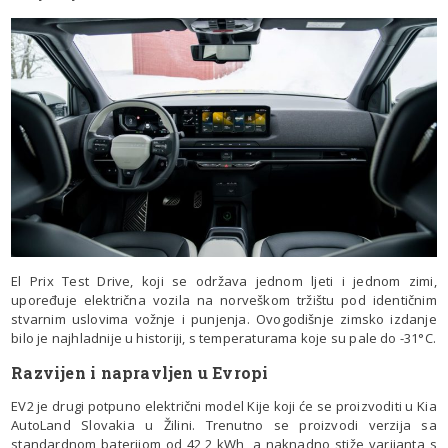
El Prix Test Drive, koji se održava jednom ljeti i jednom zimi,
upoređuje električna vozila na norveškom tržištu pod identičnim
stvarnim uslovima vožnje i punjenja. Ovogodišnje zimsko izdanje
bilo je najhladnije u historiji, s temperaturama koje su pale do -31°C.
Razvijen i napravljen u Evropi
EV2 je drugi potpuno električni model Kije koji će se proizvoditi u Kia
AutoLand Slovakia u Žilini. Trenutno se proizvodi verzija sa
standardnom baterijom od 42,2 kWh, a naknadno stiže varijanta s