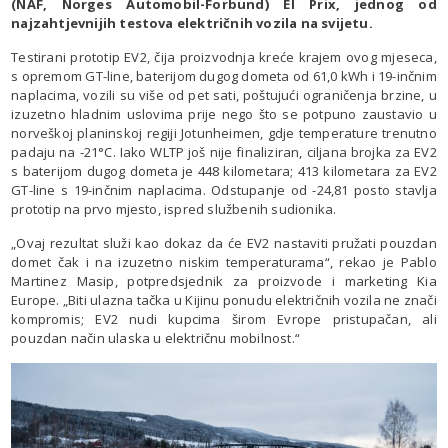
(NAF, Norges Automobil-Forbund) El Prix, jednog od
najzahtjevnijih testova električnih vozila na svijetu.
Testirani prototip EV2, čija proizvodnja kreće krajem ovog mjeseca,
s opremom GT-line, baterijom dugog dometa od 61,0 kWh i 19-inčnim
naplacima, vozili su više od pet sati, poštujući ograničenja brzine, u
izuzetno hladnim uslovima prije nego što se potpuno zaustavio u
norveškoj planinskoj regiji Jotunheimen, gdje temperature trenutno
padaju na -21°C. Iako WLTP još nije finaliziran, ciljana brojka za EV2
s baterijom dugog dometa je 448 kilometara; 413 kilometara za EV2
GT-line s 19-inčnim naplacima. Odstupanje od -24,81 posto stavlja
prototip na prvo mjesto, ispred službenih sudionika.
„Ovaj rezultat služi kao dokaz da će EV2 nastaviti pružati pouzdan
domet čak i na izuzetno niskim temperaturama“, rekao je Pablo
Martinez Masip, potpredsjednik za proizvode i marketing Kia
Europe. „Biti ulazna tačka u Kijinu ponudu električnih vozila ne znači
kompromis; EV2 nudi kupcima širom Evrope pristupačan, ali
pouzdan način ulaska u električnu mobilnost.“