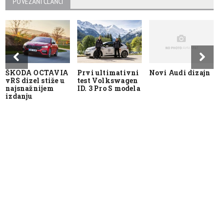
POVEZANI ČLANCI
ŠKODA OCTAVIA
Prvi ultimativni
Novi Audi dizajn
vRS dizel stiže u
test Volkswagen
najsnažnijem
ID. 3 Pro S modela
izdanju