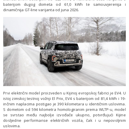
baterijom dugog dometa od 61,0 kWh te samouvjerenija i
dinamičnija GT-line varijanta od juna 2026.
Prvi električni model proizveden u Kijinoj evropskoj fabrici je EV4. U
istoj zimskoj testnoj vožnji El Prix, EV4 s baterijom od 81,4 kWh i 19-
inčnim naplacima postigao je 390 kilometara u identičnim uslovima.
S dometom od 594 kilometra homologiranim prema WLTP-u, model
se svrstao među najbolje izvođače ukupno, potvrđujući Kijine
dosljedne performanse električnih vozila, čak i u nepovoljnim
uslovima.