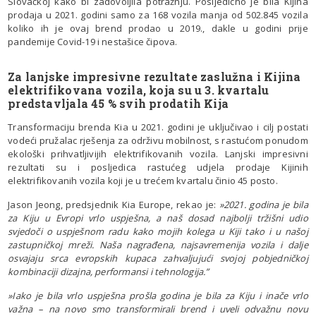
Slovačkoj kako bi zadovoljila potražnju. Posljedično je bila Kijina
prodaja u 2021. godini samo za 168 vozila manja od 502.845 vozila
koliko ih je ovaj brend prodao u 2019., dakle u godini prije
pandemije Covid-19 i nestašice čipova.
Za lanjske impresivne rezultate zaslužna i Kijina
elektrifikovana vozila, koja su u 3. kvartalu
predstavljala 45 % svih prodatih Kija
Transformaciju brenda Kia u 2021. godini je uključivao i cilj postati
vodeći pružalac rješenja za održivu mobilnost, s rastućom ponudom
ekološki prihvatljivijih elektrifikovanih vozila. Lanjski impresivni
rezultati su i posljedica rastućeg udjela prodaje Kijinih
elektrifikovanih vozila koji je u trećem kvartalu činio 45 posto.
Jason Jeong, predsjednik Kia Europe, rekao je:
»2021. godina je bila
za Kiju u Evropi vrlo uspješna, a naš dosad najbolji tržišni udio
svjedoči o uspješnom radu kako mojih kolega u Kiji tako i u našoj
zastupničkoj mreži. Naša nagrađena, najsavremenija vozila i dalje
osvajaju srca evropskih kupaca zahvaljujući svojoj pobjedničkoj
kombinaciji dizajna, performansi i tehnologija.”
»Iako je bila vrlo uspješna prošla godina je bila za Kiju i inače vrlo
važna – na novo smo transformirali brend i uveli odvažnu novu