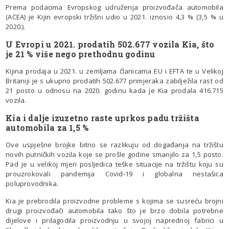
Prema podacima Evropskog udruženja proizvođača automobila
(ACEA) je Kijin evropski tržišni udio u 2021. iznosio 4,3 % (3,5 % u
2020.).
U Evropi u 2021. prodatih 502.677 vozila Kia, što
je 21 % više nego prethodnu godinu
Kijina prodaja u 2021. u zemljama članicama EU i EFTA te u Velikoj
Britaniji je s ukupno prodatih 502.677 primjeraka zabilježila rast od
21 posto u odnosu na 2020. godinu kada je Kia prodala 416.715
vozila.
Kia i dalje izuzetno raste uprkos padu tržišta
automobila za 1,5 %
Ove uspješne brojke bitno se razlikuju od događanja na tržištu
novih putničkih vozila koje se prošle godine smanjilo za 1,5 posto.
Pad je u velikoj mjeri posljedica teške situacije na tržištu koju su
prouzrokovali pandemija Covid-19 i globalna nestašica
poluprovodnika.
Kia je prebrodila proizvodne probleme s kojima se susreću brojni
drugi proizvođači automobila tako što je brzo dobila potrebne
dijelove i prilagodila proizvodnju u svojoj naprednoj fabrici u