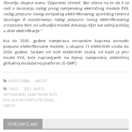
filozofiju dizajna zvanu ‘Opposites United’. Bez obzira na to da li se
radi o lansiranju našeg prvog namjenskog električnog modela EV6,
našeg potpuno novog evropskog elektrifikovanog sportskog terenca
Sportage ili razotkrivanju našeg potpuno novog elektrifikovanog
crossovera Niro ovi uzbudljivi modeli dokazuju Kijin sve važniji položaj
u dobi elektrifikacije.”
Kia do 2035. godine namjerava evropskim kupcima ponuditi
potpuno elektrifikovane modele, s ukupno 11 električnih vozila do
2026. godine. Sedam od ovih električnih vozila, od kojih je prvi
model EV6, biće napravljanih na Kijinoj namjenskoj električnoj
globalnoj modularnoj platformi. (E-GMP).
KATEGORIJE:
VIJESTI
TAGS:
2021
,
AUTO
,
AUTOMOBILI
,
ELEKTRICNI AUTI
,
EV6
,
KIA
,
NOVITETI
,
PRODAJA
,
VIJESTI
POVEZANI ČLANCI