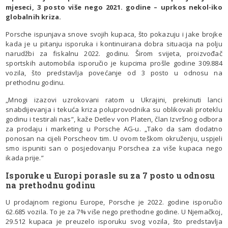
mjeseci, 3 posto više nego 2021. godine – uprkos nekol-iko
globalnih kriza.
Porsche ispunjava snove svojih kupaca, što pokazuju i jake brojke
kada je u pitanju isporuka i kontinuirana dobra situacija na polju
narudžbi za fiskalnu 2022. godinu. Širom svijeta, proizvođač
sportskih automobila isporučio je kupcima prošle godine 309.884
vozila, što predstavlja povećanje od 3 posto u odnosu na
prethodnu godinu.
„Mnogi izazovi uzrokovani ratom u Ukrajini, prekinuti lanci
snabdijevanja i tekuća kriza poluprovodnika su oblikovali proteklu
godinu i testirali nas”, kaže Detlev von Platen, član Izvršnog odbora
za prodaju i marketing u Porsche AG-u. „Tako da sam dodatno
ponosan na cijeli Porscheov tim. U ovom teškom okruženju, uspjeli
smo ispuniti san o posjedovanju Porschea za više kupaca nego
ikada prije.”
Isporuke u Europi porasle su za 7 posto u odnosu
na prethodnu godinu
U prodajnom regionu Europe, Porsche je 2022. godine isporučio
62.685 vozila. To je za 7% više nego prethodne godine. U Njemačkoj,
29.512 kupaca je preuzelo isporuku svog vozila, što predstavlja