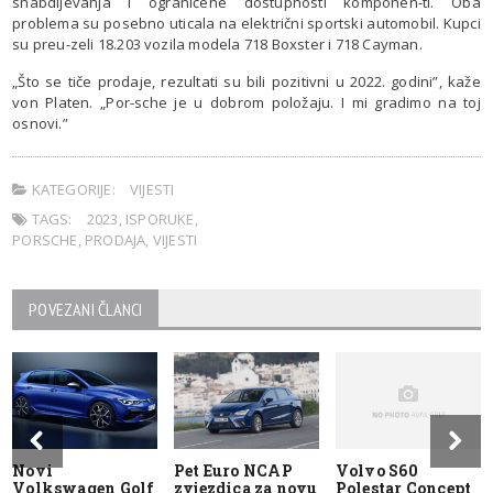
snabdijevanja i ograničene dostupnosti komponen-ti. Oba
problema su posebno uticala na električni sportski automobil. Kupci
su preu-zeli 18.203 vozila modela 718 Boxster i 718 Cayman.
„Što se tiče prodaje, rezultati su bili pozitivni u 2022. godini”, kaže
von Platen. „Por-sche je u dobrom položaju. I mi gradimo na toj
osnovi.”
KATEGORIJE:
VIJESTI
TAGS:
2023
,
ISPORUKE
,
PORSCHE
,
PRODAJA
,
VIJESTI
POVEZANI ČLANCI
Novi
Pet Euro NCAP
Volvo S60
Volkswagen Golf
zvjezdica za novu
Polestar Concept