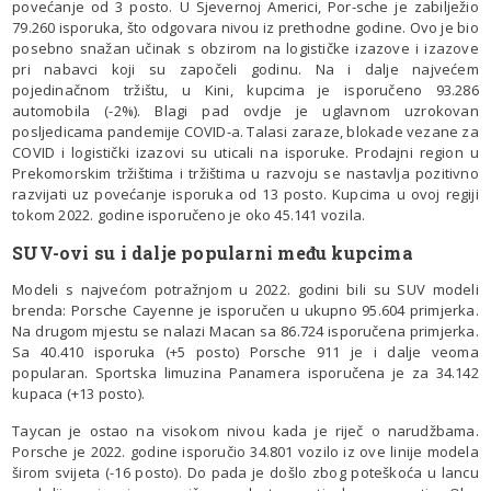
povećanje od 3 posto. U Sjevernoj Americi, Por-sche je zabilježio
79.260 isporuka, što odgovara nivou iz prethodne godine. Ovo je bio
posebno snažan učinak s obzirom na logističke izazove i izazove
pri nabavci koji su započeli godinu. Na i dalje najvećem
pojedinačnom tržištu, u Kini, kupcima je isporučeno 93.286
automobila (-2%). Blagi pad ovdje je uglavnom uzrokovan
posljedicama pandemije COVID-a. Talasi zaraze, blokade vezane za
COVID i logistički izazovi su uticali na isporuke. Prodajni region u
Prekomorskim tržištima i tržištima u razvoju se nastavlja pozitivno
razvijati uz povećanje isporuka od 13 posto. Kupcima u ovoj regiji
tokom 2022. godine isporučeno je oko 45.141 vozila.
SUV-ovi su i dalje popularni među kupcima
Modeli s najvećom potražnjom u 2022. godini bili su SUV modeli
brenda: Porsche Cayenne je isporučen u ukupno 95.604 primjerka.
Na drugom mjestu se nalazi Macan sa 86.724 isporučena primjerka.
Sa 40.410 isporuka (+5 posto) Porsche 911 je i dalje veoma
popularan. Sportska limuzina Panamera isporučena je za 34.142
kupaca (+13 posto).
Taycan je ostao na visokom nivou kada je riječ o narudžbama.
Porsche je 2022. godine isporučio 34.801 vozilo iz ove linije modela
širom svijeta (-16 posto). Do pada je došlo zbog poteškoća u lancu