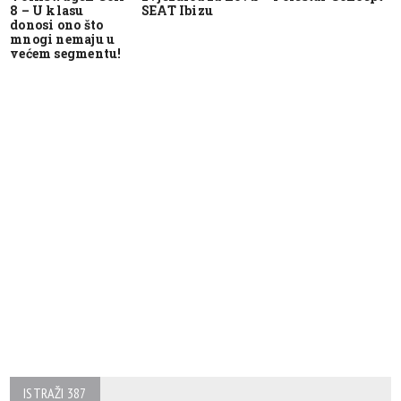
8 – U klasu
SEAT Ibizu
donosi ono što
mnogi nemaju u
većem segmentu!
ISTRAŽI 387