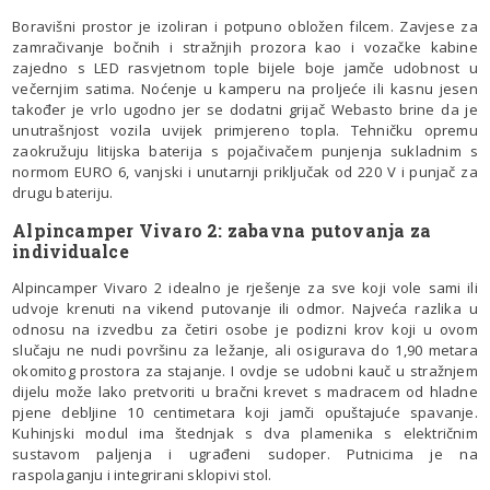
Boravišni prostor je izoliran i potpuno obložen filcem. Zavjese za
zamračivanje bočnih i stražnjih prozora kao i vozačke kabine
zajedno s LED rasvjetnom tople bijele boje jamče udobnost u
večernjim satima. Noćenje u kamperu na proljeće ili kasnu jesen
također je vrlo ugodno jer se dodatni grijač Webasto brine da je
unutrašnjost vozila uvijek primjereno topla. Tehničku opremu
zaokružuju litijska baterija s pojačivačem punjenja sukladnim s
normom EURO 6, vanjski i unutarnji priključak od 220 V i punjač za
drugu bateriju.
Alpincamper Vivaro 2: zabavna putovanja za
individualce
Alpincamper Vivaro 2 idealno je rješenje za sve koji vole sami ili
udvoje krenuti na vikend putovanje ili odmor. Najveća razlika u
odnosu na izvedbu za četiri osobe je podizni krov koji u ovom
slučaju ne nudi površinu za ležanje, ali osigurava do 1,90 metara
okomitog prostora za stajanje. I ovdje se udobni kauč u stražnjem
dijelu može lako pretvoriti u bračni krevet s madracem od hladne
pjene debljine 10 centimetara koji jamči opuštajuće spavanje.
Kuhinjski modul ima štednjak s dva plamenika s električnim
sustavom paljenja i ugrađeni sudoper. Putnicima je na
raspolaganju i integrirani sklopivi stol.