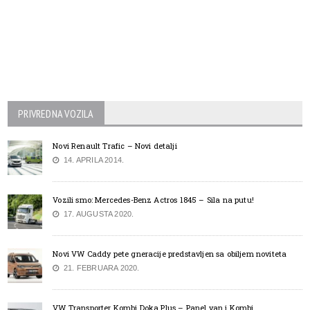
PRIVREDNA VOZILA
Novi Renault Trafic – Novi detalji
14. APRILA 2014.
Vozili smo: Mercedes-Benz Actros 1845 – Sila na putu!
17. AUGUSTA 2020.
Novi VW Caddy pete gneracije predstavljen sa obiljem noviteta
21. FEBRUARA 2020.
VW Transporter Kombi Doka Plus – Panel van i Kombi