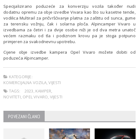
Specijalizirano poduzeće za konverziju vozila također nudi
dodatnu opremu za obje izvedbe Vivara kao što su kasetne tende,
vodilica Multirail za pričvršćivanje platna za zaštitu od sunca, gume
za terensku vožnju, čak i solarna ploča. Alpincamper Vivaro u
izvedbama za četiri i za dvije osobe niži je od dva metra unatoč
većem razmaku od tla i podiznom krovu pa je stoga potpuno
primjeren za svakodnevnu upotrebu.
Cijene obje izvedbe kampera Opel Vivaro možete dobiti od
poduzeća Alpincamper.
KATEGORIJE:
KOMERCIJALNA VOZILA
,
VIJESTI
TAGS:
2023
,
KAMPER
,
NOVITETI
,
OPEL VIVARO
,
VIJESTI
POVEZANI ČLANCI