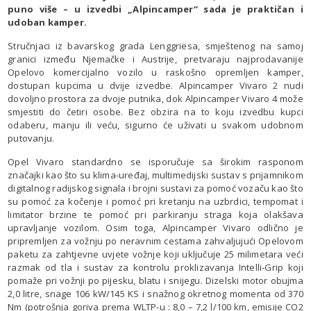
puno više – u izvedbi „Alpincamper“ sada je praktičan i
udoban kamper.
Stručnjaci iz bavarskog grada Lenggriesa, smještenog na samoj
granici između Njemačke i Austrije, pretvaraju najprodavanije
Opelovo komercijalno vozilo u raskošno opremljen kamper,
dostupan kupcima u dvije izvedbe. Alpincamper Vivaro 2 nudi
dovoljno prostora za dvoje putnika, dok Alpincamper Vivaro 4 može
smjestiti do četiri osobe. Bez obzira na to koju izvedbu kupci
odaberu, manju ili veću, sigurno će uživati u svakom udobnom
putovanju.
Opel Vivaro standardno se isporučuje sa širokim rasponom
značajki kao što su klima-uređaj, multimedijski sustav s prijamnikom
digitalnog radijskog signala i brojni sustavi za pomoć vozaču kao što
su pomoć za kočenje i pomoć pri kretanju na uzbrdici, tempomat i
limitator brzine te pomoć pri parkiranju straga koja olakšava
upravljanje vozilom. Osim toga, Alpincamper Vivaro odlično je
pripremljen za vožnju po neravnim cestama zahvaljujući Opelovom
paketu za zahtjevne uvjete vožnje koji uključuje 25 milimetara veći
razmak od tla i sustav za kontrolu proklizavanja Intelli-Grip koji
pomaže pri vožnji po pijesku, blatu i snijegu. Dizelski motor obujma
2,0 litre, snage 106 kW/145 KS i snažnog okretnog momenta od 370
Nm (potrošnja goriva prema WLTP-u : 8,0 – 7,2 l/100 km, emisije CO2