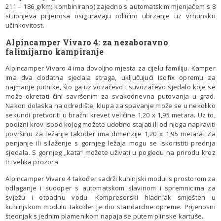
211 – 186 g/km; kombinirano) zajedno s automatskim mjenjačem s 8
stupnjeva prijenosa osiguravaju odlično ubrzanje uz vrhunsku
učinkovitost.
Alpincamper Vivaro 4: za nezaboravno
falimijarno kampiranje
Alpincamper Vivaro 4 ima dovoljno mjesta za cijelu familiju. Kamper
ima dva dodatna sjedala straga, uključujući Isofix opremu za
najmanje putnike, što ga uz vozačevo i suvozačevo sjedalo koje se
može okretati čini savršenim za svakodnevna putovanja u grad.
Nakon dolaska na odredište, klupa za spavanje može se u nekoliko
sekundi pretvoriti u bračni krevet veličine 1,20 x 1,95 metara. Uz to,
podizni krov ispod kojeg možete udobno stajati ili od njega napraviti
površinu za ležanje također ima dimenzije 1,20 x 1,95 metara. Za
penjanje ili silaženje s gornjeg ležaja mogu se iskoristiti prednja
sjedala. S gornjeg „kata“ možete uživati u pogledu na prirodu kroz
tri velika prozora.
Alpincamper Vivaro 4 također sadrži kuhinjski modul s prostorom za
odlaganje i sudoper s automatskom slavinom i spremnicima za
svježu i otpadnu vodu. Kompresorski hladnjak smješten u
kuhinjskom modulu također je dio standardne opreme. Prijenosni
štednjak s jednim plamenikom napaja se putem plinske kartuše.