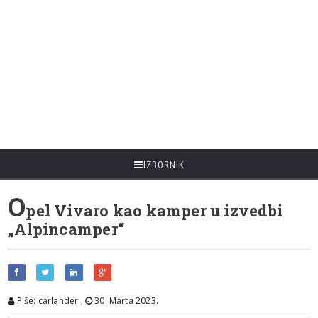
IZBORNIK
O
pel Vivaro kao kamper u izvedbi
„Alpincamper“
Piše: carlander
,
30. Marta 2023.