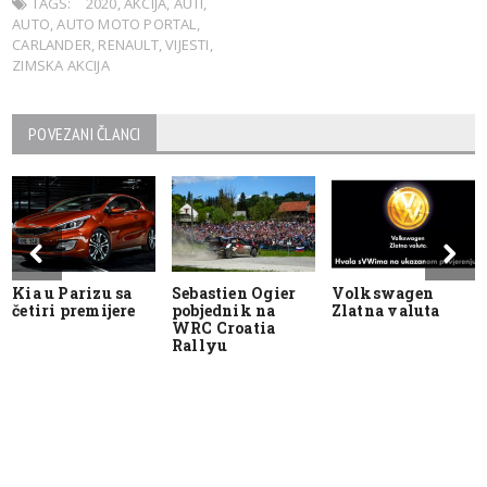
TAGS:
2020
,
AKCIJA
,
AUTI
,
AUTO
,
AUTO MOTO PORTAL
,
CARLANDER
,
RENAULT
,
VIJESTI
,
ZIMSKA AKCIJA
POVEZANI ČLANCI
Kia u Parizu sa
Sebastien Ogier
Volkswagen
četiri premijere
pobjednik na
Zlatna valuta
WRC Croatia
Rallyu