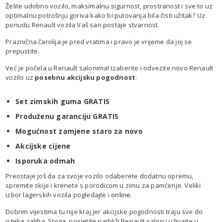
Želite udobno vozilo, maksimalnu sigurnost, prostranost i sve to uz
optimalnu potrošnju goriva kako bi putovanja bila čisti užitak? Uz
ponudu Renault vozila Vaš san postaje stvarnost.
Praznična čarolija je pred vratima i pravo je vrijeme da joj se
prepustite.
Već je počela u Renault salonima! Izaberite i odvezite novo Renault
vozilo uz
posebnu akcijsku pogodnost
:
Set zimskih guma GRATIS
Produženu garanciju GRATIS
Mogućnost zamjene staro za novo
Akcijske cijene
Isporuka odmah
Preostaje još da za svoje vozilo odaberete dodatnu opremu,
spremite skije i krenete s porodicom u zimu za pamćenje. Veliki
izbor lagerskih vozila pogledajte i
online.
Dobrim vijestima tu nije kraj jer akcijske pogodnosti traju sve do
isteka zaliha. Stoga, posjetite najbliži Renault salon i uživajte u