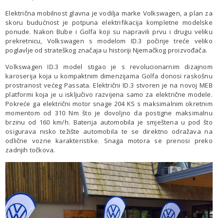
Električna mobilnost glavna je vodilja marke Volkswagen, a plan za
skoru budućnost je potpuna elektrifikacija kompletne modelske
ponude. Nakon Bube i Golfa koji su napravili prvu i drugu veliku
prekretnicu, Volkswagen s modelom ID.3 počinje treće veliko
poglavlje od strateškog značaja u historiji Njemačkog proizvođača.
Volkswagen ID.3 model stigao je s revolucionarnim dizajnom
karoserija koja u kompaktnim dimenzijama Golfa donosi raskošnu
prostranost većeg Passata. Električni ID.3 stvoren je na novoj MEB
platformi koja je u isključivo razvijena samo za električne modele.
Pokreće ga električni motor snage 204 KS s maksimalnim okretnim
momentom od 310 Nm što je dovoljno da postigne maksimalnu
brzinu od 160 km/h. Baterija automobila je smještena u pod što
osigurava nisko težište automobila te se direktno odražava na
odlične vozne karakteristike. Snaga motora se prenosi preko
zadnjih točkova.