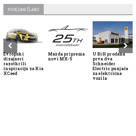
POVEZANI ČLANCI
Evropski
Mazda priprema
U BiH prodana
dizajneri
novi MX-5
prva dva
razotkrili
Schneider
inspiraciju za Kia
Electric punjača
XCeed
za električna
vozila