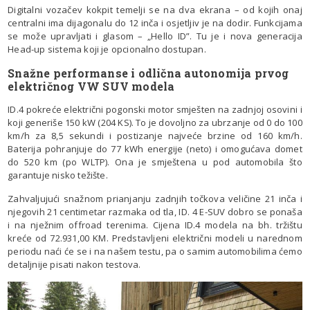
Digitalni vozačev kokpit temelji se na dva ekrana – od kojih onaj
centralni ima dijagonalu do 12 inča i osjetljiv je na dodir. Funkcijama
se može upravljati i glasom – „Hello ID”. Tu je i nova generacija
Head-up sistema koji je opcionalno dostupan.
Snažne performanse i odlična autonomija prvog
električnog VW SUV modela
ID.4 pokreće električni pogonski motor smješten na zadnjoj osovini i
koji generiše 150 kW (204 KS). To je dovoljno za ubrzanje od 0 do 100
km/h za 8,5 sekundi i postizanje najveće brzine od 160 km/h.
Baterija pohranjuje do 77 kWh energije (neto) i omogućava domet
do 520 km (po WLTP). Ona je smještena u pod automobila što
garantuje nisko težište.
Zahvaljujući snažnom prianjanju zadnjih točkova veličine 21 inča i
njegovih 21 centimetar razmaka od tla, ID. 4 E-SUV dobro se ponaša
i na nježnim offroad terenima. Cijena ID.4 modela na bh. tržištu
kreće od 72.931,00 KM. Predstavljeni električni modeli u narednom
periodu naći će se i na našem testu, pa o samim automobilima ćemo
detaljnije pisati nakon testova.