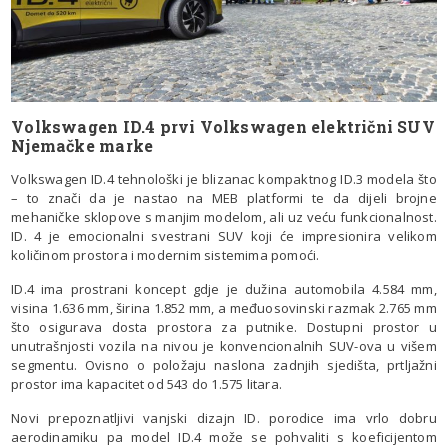
Volkswagen ID.4 prvi Volkswagen električni SUV
Njemačke marke
Volkswagen ID.4 tehnološki je blizanac kompaktnog ID.3 modela što
– to znači da je nastao na MEB platformi te da dijeli brojne
mehaničke sklopove s manjim modelom, ali uz veću funkcionalnost.
ID. 4 je emocionalni svestrani SUV koji će impresionira velikom
količinom prostora i modernim sistemima pomoći.
ID.4 ima prostrani koncept gdje je dužina automobila 4.584 mm,
visina 1.636 mm, širina 1.852 mm, a međuosovinski razmak 2.765 mm
što osigurava dosta prostora za putnike. Dostupni prostor u
unutrašnjosti vozila na nivou je konvencionalnih SUV-ova u višem
segmentu. Ovisno o položaju naslona zadnjih sjedišta, prtljažni
prostor ima kapacitet od 543 do 1.575 litara.
Novi prepoznatljivi vanjski dizajn ID. porodice ima vrlo dobru
aerodinamiku pa model ID.4 može se pohvaliti s koeficijentom