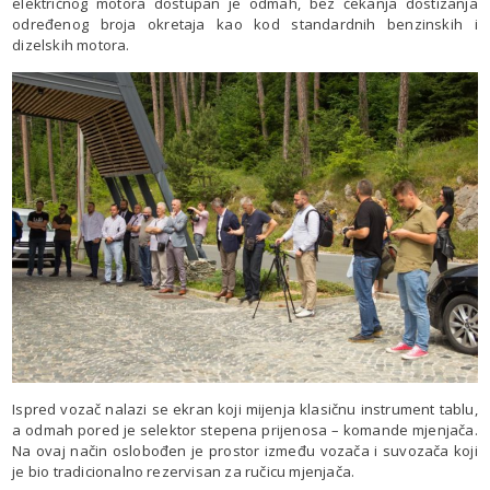
električnog motora dostupan je odmah, bez čekanja dostizanja
određenog broja okretaja kao kod standardnih benzinskih i
dizelskih motora.
Ispred vozač nalazi se ekran koji mijenja klasičnu instrument tablu,
a odmah pored je selektor stepena prijenosa – komande mjenjača.
Na ovaj način oslobođen je prostor između vozača i suvozača koji
je bio tradicionalno rezervisan za ručicu mjenjača.