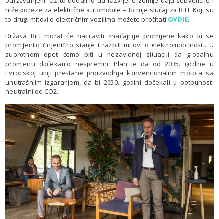
održavanjem. Uz to dodajmo da razvijene zemlje daju subvencije i
niže poreze za električne automobile – to nije slučaj za BiH. Koji su
to drugi mitovi o električnim vozilima možete pročitati
OVDJE
.
Država BiH morat će napraviti značajnije promijene kako bi se
promijenilo činjenično stanje i razbili mitovi o elektromobilnosti. U
suprotnom opet ćemo biti u nezavidnoj situaciji da globalnu
promjenu dočekamo nespremni. Plan je da od 2035. godine u
Evropskoj uniji prestane proizvodnja konvencionalnih motora sa
unutrašnjim izgaranjem, da bi 2050. godini dočekali u potpunosti
neutralni od CO2.