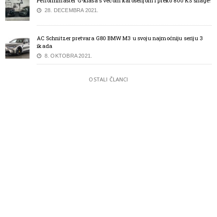
Performmaster G-klasa s većom karoserijom i preko 800 KS snage!
28. DECEMBRA 2021.
AC Schnitzer pretvara G80 BMW M3 u svoju najmoćniju seriju 3
ikada
8. OKTOBRA 2021.
OSTALI ČLANCI