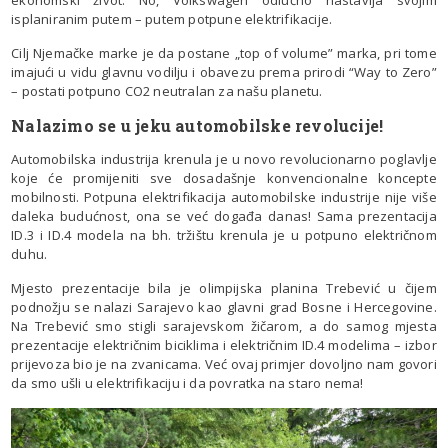
ekonomski život. No, Volkswagen odlučno nastavlja svojim
isplaniranim putem – putem potpune elektrifikacije.
Cilj Njemačke marke je da postane „top of volume” marka, pri tome
imajući u vidu glavnu vodilju i obavezu prema prirodi “Way to Zero”
– postati potpuno CO2 neutralan za našu planetu.
Nalazimo se u jeku automobilske revolucije!
Automobilska industrija krenula je u novo revolucionarno poglavlje
koje će promijeniti sve dosadašnje konvencionalne koncepte
mobilnosti. Potpuna elektrifikacija automobilske industrije nije više
daleka budućnost, ona se već događa danas! Sama prezentacija
ID.3 i ID.4 modela na bh. tržištu krenula je u potpuno električnom
duhu.
Mjesto prezentacije bila je olimpijska planina Trebević u čijem
podnožju se nalazi Sarajevo kao glavni grad Bosne i Hercegovine.
Na Trebević smo stigli sarajevskom žičarom, a do samog mjesta
prezentacije električnim biciklima i električnim ID.4 modelima – izbor
prijevoza bio je na zvanicama. Već ovaj primjer dovoljno nam govori
da smo ušli u elektrifikaciju i da povratka na staro nema!