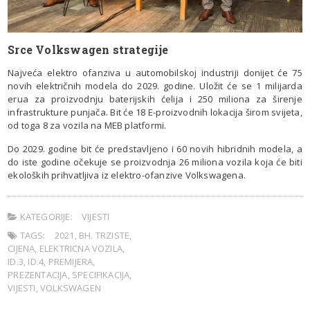
Srce Volkswagen strategije
Najveća elektro ofanziva u automobilskoj industriji donijet će 75
novih električnih modela do 2029. godine. Uložit će se 1 milijarda
erua za proizvodnju baterijskih ćelija i 250 miliona za širenje
infrastrukture punjača. Bit će 18 E-proizvodnih lokacija širom svijeta,
od toga 8 za vozila na MEB platformi.
Do 2029. godine bit će predstavljeno i 60 novih hibridnih modela, a
do iste godine očekuje se proizvodnja 26 miliona vozila koja će biti
ekoloških prihvatljiva iz elektro-ofanzive Volkswagena.
KATEGORIJE:
VIJESTI
TAGS:
2021
,
BH. TRZISTE
,
CIJENA
,
ELEKTRICNA VOZILA
,
ID.3
,
ID.4
,
PREMIJERA
,
PREZENTACIJA
,
SPECIFIKACIJA
,
VIJESTI
,
VOLKSWAGEN