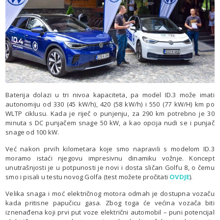
Baterija dolazi u tri nivoa kapaciteta, pa model ID.3 može imati
autonomiju od 330 (45 kW/h), 420 (58 kW/h) i 550 (77 kW/H) km po
WLTP ciklusu. Kada je riječ o punjenju, za 290 km potrebno je 30
minuta s DC punjačem snage 50 kW, a kao opcija nudi se i punjač
snage od 100 kW.
Već nakon prvih kilometara koje smo napravili s modelom ID.3
moramo istaći njegovu impresivnu dinamiku vožnje. Koncept
unutrašnjosti je u potpunosti je novi i dosta sličan Golfu 8, o čemu
smo i pisali u testu novog Golfa (test možete pročitati
OVDJE
).
Velika snaga i moć električnog motora odmah je dostupna vozaču
kada pritisne papučicu gasa. Zbog toga će većina vozača biti
iznenađena koji prvi put voze električni automobil – puni potencijal