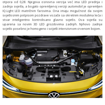
otpora od 0,28. Njegova osnovna verzija već ima LED prednja i
zadnja svjetla, a bogato opremljenoj verziji automobil je opremljen
IQ.Light LED matričnim farovima. Ona imaju mogućnost da svojim
svjetlosnim potpisom pozdrave vozače sa okretnim modulima leća i
stvar inteligentno kontrolisano glavno svjetlo. Ova svjetla su
uparena sa novim 3D LED grozdovima zadnjih. Njihovo zadnje
svjetlo posebno je homogeno i svijetli intenzivnom crvenom bojom.