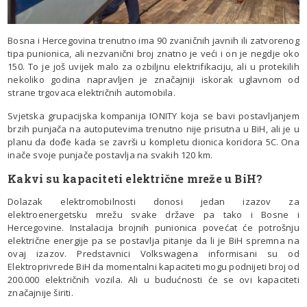
Bosna i Hercegovina trenutno ima 90 zvaničnih javnih ili zatvorenog
tipa punionica, ali nezvanični broj znatno je veći i on je negdje oko
150. To je još uvijek malo za ozbiljnu elektrifikaciju, ali u protekilih
nekoliko godina napravljen je značajniji iskorak uglavnom od
strane trgovaca električnih automobila.
Svjetska grupacijska kompanija IONITY koja se bavi postavljanjem
brzih punjača na autoputevima trenutno nije prisutna u BiH, ali je u
planu da dođe kada se završi u kompletu dionica koridora 5C. Ona
inače svoje punjače postavlja na svakih 120 km.
Kakvi su kapaciteti električne mreže u BiH?
Dolazak elektromobilnosti donosi jedan izazov za
elektroenergetsku mrežu svake države pa tako i Bosne i
Hercegovine. Instalacija brojnih punionica povećat će potrošnju
električne energije pa se postavlja pitanje da li je BiH spremna na
ovaj izazov. Predstavnici Volkswagena informisani su od
Elektroprivrede BiH da momentalni kapaciteti mogu podnijeti broj od
200.000 električnih vozila. Ali u budućnosti će se ovi kapaciteti
značajnije širiti.