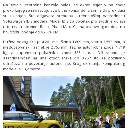
Na sredini centralne konzole nalazi se ekran osjetljiv na dodir
preko kojeg se izvršavaju sve bitne komande, a svi fizički prekidači
su uklonjeni što odgovara vremenu i tehnološkoj naprednosti
Volkswagen ID.3 modela. Model ID.3 za početak proizvodnje dolazi
u tri nivoa opreme: Basic, Plus i Max. Cijena osnovnog modela na
bh. tržištu počinje od 65.576 KM.
Dužina novog ID.3 je 4.261 mm, širina 1.809 mm, visina 1,552 mm, a
međuosovinski razmak je 2.765 mm. Težina automobila iznosi 1.719
kg, a zapremina prtljažnika iznosi 385 litara. ID.3 veoma je
aerodinamičan jer ima otpor zraka od 0,267 što se pozitivno
odražava na povećanje autonomije. Krug okretanja kompaktnog
modela je 10,2 metra.