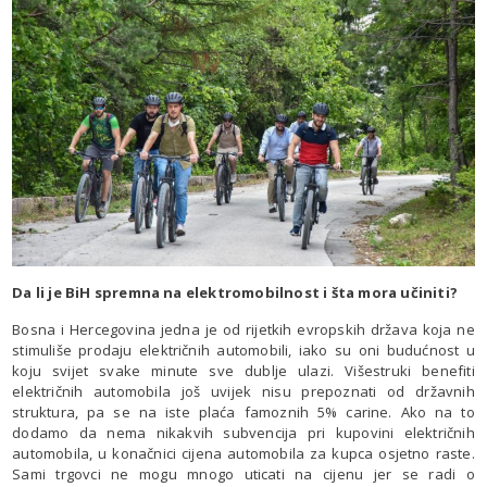
Da li je BiH spremna na elektromobilnost i šta mora učiniti?
Bosna i Hercegovina jedna je od rijetkih evropskih država koja ne
stimuliše prodaju električnih automobili, iako su oni budućnost u
koju svijet svake minute sve dublje ulazi. Višestruki benefiti
električnih automobila još uvijek nisu prepoznati od državnih
struktura, pa se na iste plaća famoznih 5% carine. Ako na to
dodamo da nema nikakvih subvencija pri kupovini električnih
automobila, u konačnici cijena automobila za kupca osjetno raste.
Sami trgovci ne mogu mnogo uticati na cijenu jer se radi o