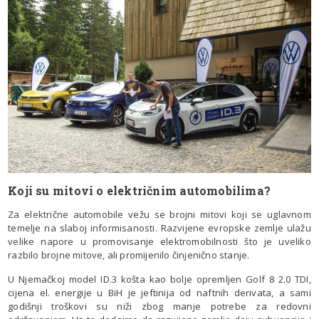
Koji su mitovi o električnim automobilima?
Za električne automobile vežu se brojni mitovi koji se uglavnom
temelje na slaboj informisanosti. Razvijene evropske zemlje ulažu
velike napore u promovisanje elektromobilnosti što je uveliko
razbilo brojne mitove, ali promijenilo činjenično stanje.
U Njemačkoj model ID.3 košta kao bolje opremljen Golf 8 2.0 TDI,
cijena el. energije u BiH je jeftinija od naftnih derivata, a sami
godišnji troškovi su niži zbog manje potrebe za redovni