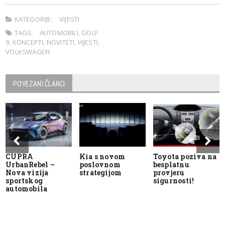
KATEGORIJE:
VIJESTI
TAGS:
AUTOMOBILI
,
GOLF
9
,
KONCEPTI
,
NOVITETI
,
VIJESTI
,
VOLKSWAGEN
POVEZANI ČLANCI
CUPRA
Kia s novom
Toyota poziva na
UrbanRebel –
poslovnom
besplatnu
Nova vizija
strategijom
provjeru
sportskog
sigurnosti!
automobila