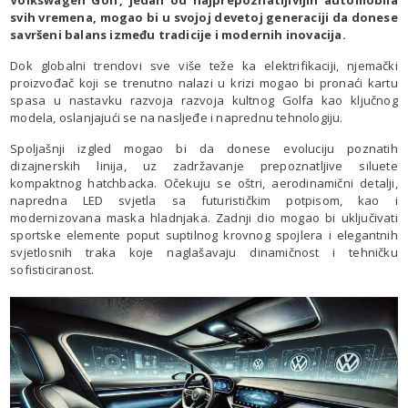
Volkswagen Golf, jedan od najprepoznatljivijih automobila
svih vremena, mogao bi u svojoj devetoj generaciji da donese
savršeni balans između tradicije i modernih inovacija.
Dok globalni trendovi sve više teže ka elektrifikaciji, njemački
proizvođač koji se trenutno nalazi u krizi mogao bi pronaći kartu
spasa u nastavku razvoja razvoja kultnog Golfa kao ključnog
modela, oslanjajući se na nasljeđe i naprednu tehnologiju.
Spoljašnji izgled mogao bi da donese evoluciju poznatih
dizajnerskih linija, uz zadržavanje prepoznatljive siluete
kompaktnog hatchbacka. Očekuju se oštri, aerodinamični detalji,
napredna LED svjetla sa futurističkim potpisom, kao i
modernizovana maska hladnjaka. Zadnji dio mogao bi uključivati
sportske elemente poput suptilnog krovnog spojlera i elegantnih
svjetlosnih traka koje naglašavaju dinamičnost i tehničku
sofisticiranost.