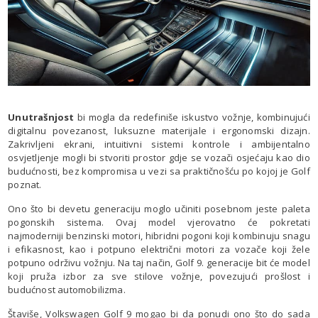
Unutrašnjost
bi mogla da redefiniše iskustvo vožnje, kombinujući
digitalnu povezanost, luksuzne materijale i ergonomski dizajn.
Zakrivljeni ekrani, intuitivni sistemi kontrole i ambijentalno
osvjetljenje mogli bi stvoriti prostor gdje se vozači osjećaju kao dio
budućnosti, bez kompromisa u vezi sa praktičnošću po kojoj je Golf
poznat.
Ono što bi devetu generaciju moglo učiniti posebnom jeste paleta
pogonskih sistema. Ovaj model vjerovatno će pokretati
najmoderniji benzinski motori, hibridni pogoni koji kombinuju snagu
i efikasnost, kao i potpuno električni motori za vozače koji žele
potpuno održivu vožnju. Na taj način, Golf 9. generacije bit će model
koji pruža izbor za sve stilove vožnje, povezujući prošlost i
budućnost automobilizma.
Štaviše, Volkswagen Golf 9 mogao bi da ponudi ono što do sada