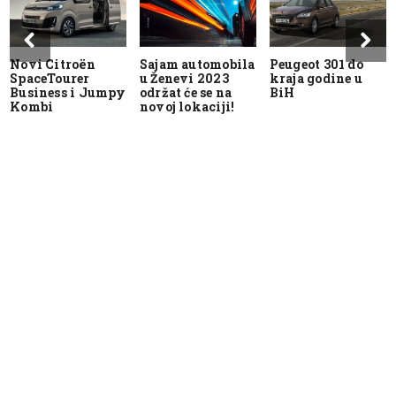
Novi Citroën
Sajam automobila
Peugeot 301 do
SpaceTourer
u Ženevi 2023
kraja godine u
Business i Jumpy
održat će se na
BiH
Kombi
novoj lokaciji!