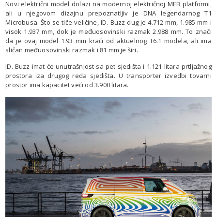
Novi električni model dolazi na modernoj električnoj MEB platformi,
ali u njegovom dizajnu prepoznatljiv je DNA legendarnog T1
Microbusa. Što se tiče veličine, ID. Buzz dug je 4.712 mm, 1.985 mm i
visok 1.937 mm, dok je međuosovinski razmak 2.988 mm. To znači
da je ovaj model 1.93 mm kraći od aktuelnog T6.1 modela, ali ima
sličan međuosovinski razmak i 81 mm je širi.
ID. Buzz imat će unutrašnjost sa pet sjedišta i 1.121 litara prtljažnog
prostora iza drugog reda sjedišta. U transporter izvedbi tovarni
prostor ima kapacitet veći od 3.900 litara.