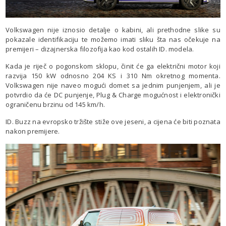
Volkswagen nije iznosio detalje o kabini, ali prethodne slike su
pokazale identifikaciju te možemo imati sliku šta nas očekuje na
premijeri – dizajnerska filozofija kao kod ostalih ID. modela.
Kada je riječ o pogonskom sklopu, činit će ga električni motor koji
razvija 150 kW odnosno 204 KS i 310 Nm okretnog momenta.
Volkswagen nije naveo mogući domet sa jednim punjenjem, ali je
potvrdio da će DC punjenje, Plug & Charge mogućnost i elektronički
ograničenu brzinu od 145 km/h.
ID. Buzz na evropsko tržište stiže ove jeseni, a cijena će biti poznata
nakon premijere.