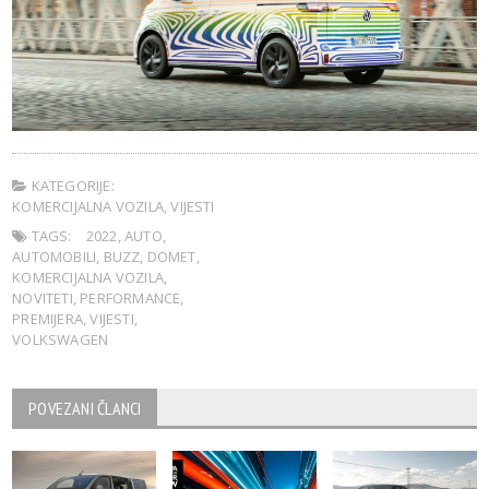
KATEGORIJE:
KOMERCIJALNA VOZILA
,
VIJESTI
TAGS:
2022
,
AUTO
,
AUTOMOBILI
,
BUZZ
,
DOMET
,
KOMERCIJALNA VOZILA
,
NOVITETI
,
PERFORMANCE
,
PREMIJERA
,
VIJESTI
,
VOLKSWAGEN
POVEZANI ČLANCI