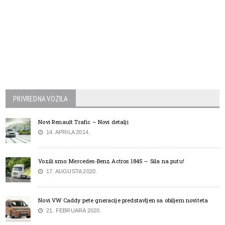
PRIVREDNA VOZILA
Novi Renault Trafic – Novi detalji
14. APRILA 2014.
Vozili smo: Mercedes-Benz Actros 1845 – Sila na putu!
17. AUGUSTA 2020.
Novi VW Caddy pete gneracije predstavljen sa obiljem noviteta
21. FEBRUARA 2020.