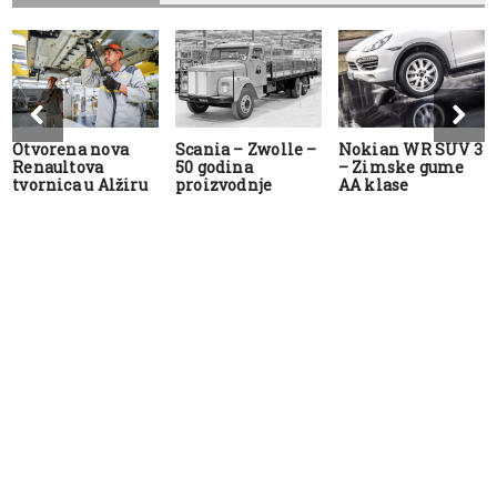
Otvorena nova
Scania – Zwolle –
Nokian WR SUV 3
Renaultova
50 godina
– Zimske gume
tvornica u Alžiru
proizvodnje
AA klase