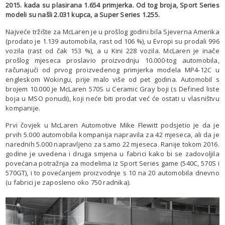
2015. kada su plasirana 1.654 primjerka. Od tog broja, Sport Series
modeli su našli 2.031 kupca, a Super Series 1.255.
Najveće tržište za McLaren je u prošlog godini bila Sjeverna Amerika
(prodato je 1.139 automobila, rast od 106 %), u Evropi su prodali 996
vozila (rast od čak 153 %), a u Kini 228 vozila. McLaren je inače
prošlog mjeseca proslavio proizvodnju 10.000-tog automobila,
računajući od prvog proizvedenog primjerka modela MP4-12C u
engleskom Wokingu, prije malo više od pet godina. Automobil s
brojem 10.000 je McLaren 570S u Ceramic Gray boji (s Defined liste
boja u MSO ponudi), koji neće biti prodat već će ostati u vlasništvu
kompanije.
Prvi čovjek u McLaren Automotive Mike Flewitt podsjetio je da je
prvih 5.000 automobila kompanija napravila za 42 mjeseca, ali da je
narednih 5.000 napravljeno za samo 22 mjeseca. Ranije tokom 2016.
godine je uvedena i druga smjena u fabrici kako bi se zadovoljila
povećana potražnja za modelima iz Sport Series game (540C, 570S i
570GT), i to povećanjem proizvodnje s 10 na 20 automobila dnevno
(u fabrici je zaposleno oko 750 radnika).