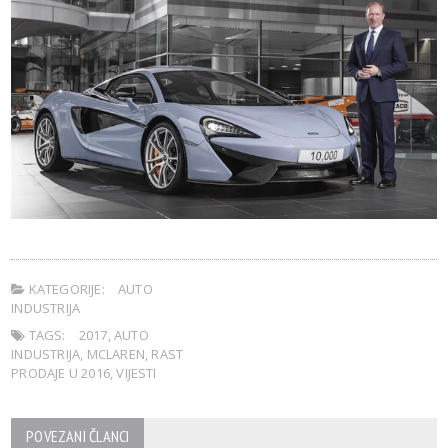
KATEGORIJE:
AUTO
INDUSTRIJA
TAGS:
2017
,
AUTO
INDUSTRIJA
,
MCLAREN
,
RAST
PRODAJE U 2016
,
VIJESTI
POVEZANI ČLANCI