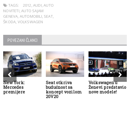
TAGS:
2012
,
AUDI
,
AUTO
NOVITETI
,
AUTO SAJAM
GENEVA
,
AUTOMOBILI
,
SEAT
,
ŠKODA
,
VOLKSWAGEN
POVEZANI ČLANCI
New York:
Seat otkriva
Volkswagen u
Mercedes
budućnost sa
Ženevi predstavio
premijere
koncept vozilom
nove modele!
20V20