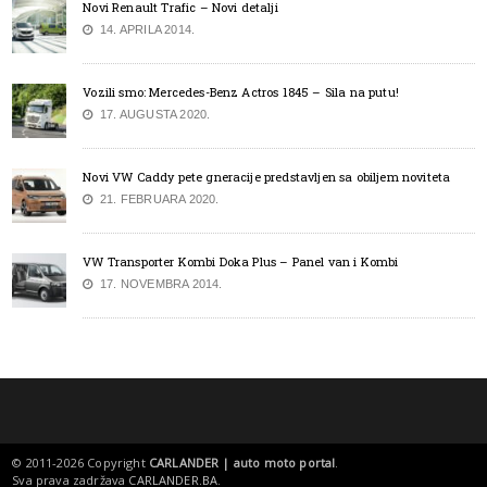
Novi Renault Trafic – Novi detalji
14. APRILA 2014.
Vozili smo: Mercedes-Benz Actros 1845 – Sila na putu!
17. AUGUSTA 2020.
Novi VW Caddy pete gneracije predstavljen sa obiljem noviteta
21. FEBRUARA 2020.
VW Transporter Kombi Doka Plus – Panel van i Kombi
17. NOVEMBRA 2014.
© 2011-2026 Copyright
CARLANDER | auto moto portal
.
Sva prava zadržava
CARLANDER.BA
.