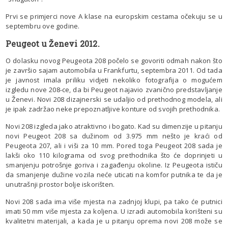
Prvi se primjerci nove A klase na europskim cestama očekuju se u
septembru ove godine.
Peugeot u Ženevi 2012.
O dolasku novog Peugeota 208 počelo se govoriti odmah nakon što
je završio sajam automobila u Frankfurtu, septembra 2011. Od tada
je javnost imala priliku vidjeti nekoliko fotografija o mogućem
izgledu nove 208-ce, da bi Peugeot najavio zvanično predstavljanje
u Ženevi. Novi 208 dizajnerski se udaljio od prethodnog modela, ali
je ipak zadržao neke prepoznatljive konture od svojih prethodnika.
Novi 208 izgleda jako atraktivno i bogato. Kad su dimenzije u pitanju
novi Peugeot 208 sa dužinom od 3.975 mm nešto je kraći od
Peugeota 207, ali i viši za 10 mm. Pored toga Peugeot 208 sada je
lakši oko 110 kilograma od svog prethodnika što će doprinjeti u
smanjenju potrošnje goriva i zagađenju okoline. Iz Peugeota ističu
da smanjenje dužine vozila neće uticati na komfor putnika te da je
unutrašnji prostor bolje iskorišten.
Novi 208 sada ima više mjesta na zadnjoj klupi, pa tako će putnici
imati 50 mm više mjesta za koljena. U izradi automobila korišteni su
kvalitetni materijali, a kada je u pitanju oprema novi 208 može se