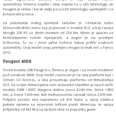
automobila. Dnevna svijetla i stop svijetla su u LED tehnologiji, ali
Peugeot je otišao i korak dalje pa su LED tehnologiju upotrijebili i za
pokazivače pravca.
Za pokretanje malog sportiste zadužen je 1.6-litarski turbo
četvorocilindrični motor koji je preuzet iz modela RCZ, a koji razvija
okruglo 200 KS uz obrtni moment od 254 Nm. Motor je uparen sa
šestostepenim ručnim mjenjačem, a pogon je na prednjim
točkovima. Tu su i nove jačne kočnice kakve priliče ovakvom
automobilu. Ovaj model svoju premijeru mogao bi imati već u Parizu
2012.
Peugeot 4008
Pored modela 208 Peugeot u Ženevu je stigao i sa novim modelom
pod oznakom 4008. Ovaj model zasnovan je na istoj platformi kao i
Citroen C4 Aircross, a oba preuzimaju platformu od Mitsubishija
ASX. Sa svojim dimenzijama novi automobil smješten je ispod većih
modela 3008 i 4007. Njegova dužina iznosi 4.340 mm, širina 1.800
mm, a visina 1.630 mm, dok međuosovinski razmak iznosi 2.670 mm.
Prtljažni prostor ima zapreminu od 416 litara, u opciji odabira
paketa opreme sa rezervnim točkom punih dimenzija, te opcija
prtljažnika od 442 litra sa opcijom seta za popravku gume.