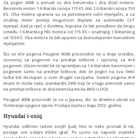
Za pogon 4008 u ponudi su dva benzinska i dva dizel motora.
Benzinski motori 1.6-litarski razvija 115 KS dok 2.0-litarski razvija 150
KS. Oba motora uparena su sa petostepeni ručni mjenjačm, a za
snažniji motor postoji mogućnost doplate za automatiki CVT
mjenjač. Kad je riječ o dizelima, kupcima će biti ponuđeno da biraju
između 1.6-litarskog HDi motora od 115 KS i snažnijeg 1.8-litarskog
od 150 KS. Oba motora će biti upareni sa šestostepenim manuelnim
mjenjačem.
Što se tiče pogona Peugeot 4008 proizvodiće se u dvije izvedbe,
osnovnoj sa pogonom na prednje točkove i opcionoj sa 4×4
pogonom. Ulazni model bit će opremljen sa 1.6-litarskim benzincom i
pogonom samo na prednje točkove, dok će pogon na sva četiri
točka biti dostupan u svim drugim verzijama. Sistem pogona 4×4
imaće tri moda rada, standardni 2WD koji će snagu prenositi samo
na prednje točkove, te dva terenska moda 4WD i LOCK.
Peugeot 4008 proizvodit će se u Japanu, što će direktno uticati na
formiranje njegove cijene. Prodaja starta u maju 2012. godine.
Hyundai i-oniq
Hyundai odličnim radom svojih ljudi, htio to neko priznati ili ne,
postaje sve ozbljni tržišni igrač. Po uzoru na najveće svjetske
proizvođače i Hyundai je krenuo u razvoj automobila na alternativni