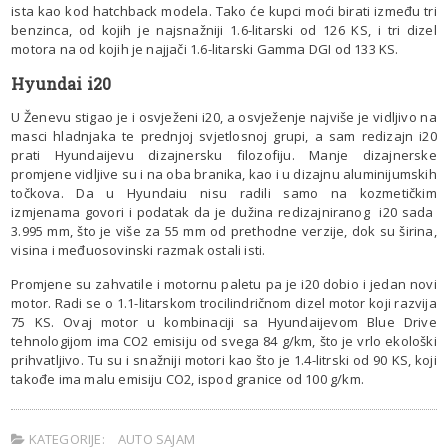
ista kao kod hatchback modela. Tako će kupci moći birati između tri
benzinca, od kojih je najsnažniji 1.6-litarski od 126 KS, i tri dizel
motora na od kojih je najjači 1.6-litarski Gamma DGI od 133 KS.
Hyundai i20
U Ženevu stigao je i osvježeni i20, a osvježenje najviše je vidljivo na
masci hladnjaka te prednjoj svjetlosnoj grupi, a sam redizajn i20
prati Hyundaijevu dizajnersku filozofiju. Manje dizajnerske
promjene vidljive su i na oba branika, kao i u dizajnu aluminijumskih
točkova. Da u Hyundaiu nisu radili samo na kozmetičkim
izmjenama govori i podatak da je dužina redizajniranog i20 sada
3.995 mm, što je više za 55 mm od prethodne verzije, dok su širina,
visina i međuosovinski razmak ostali isti.
Promjene su zahvatile i motornu paletu pa je i20 dobio i jedan novi
motor. Radi se o 1.1-litarskom trocilindričnom dizel motor koji razvija
75 KS. Ovaj motor u kombinaciji sa Hyundaijevom Blue Drive
tehnologijom ima CO2 emisiju od svega 84 g/km, što je vrlo ekološki
prihvatljivo. Tu su i snažniji motori kao što je 1.4-litrski od 90 KS, koji
takođe ima malu emisiju CO2, ispod granice od 100 g/km.
KATEGORIJE:
AUTO SAJAM