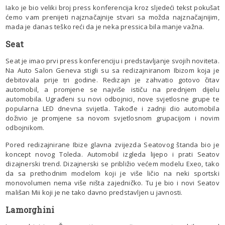
Iako je bio veliki broj press konferencija kroz sljedeći tekst pokušat
ćemo vam prenijeti najznačajnije stvari sa možda najznačajnijim,
mada je danas teško reći da je neka pressica bila manje važna.
Seat
Seat je imao prvi press konferenciju i predstavljanje svojih noviteta.
Na Auto Salon Geneva stigli su sa redizajniranom Ibizom koja je
debitovala prije tri godine. Redizajn je zahvatio gotovo čitav
automobil, a promjene se najviše ističu na prednjem dijelu
automobila. Ugrađeni su novi odbojnici, nove svjetlosne grupe te
popularna LED dnevna svijetla. Takođe i zadnji dio automobila
doživio je promjene sa novom svjetlosnom grupacijom i novim
odbojnikom.
Pored redizajnirane Ibize glavna zvijezda Seatovog štanda bio je
koncept novog Toleda. Automobil izgleda lijepo i prati Seatov
dizajnerski trend. Dizajnerski se približio većem modelu Exeo, tako
da sa prethodnim modelom koji je više ličio na neki sportski
monovolumen nema više ništa zajedničko. Tu je bio i novi Seatov
mališan Mii koji je ne tako davno predstavljen u javnosti.
Lamorghini