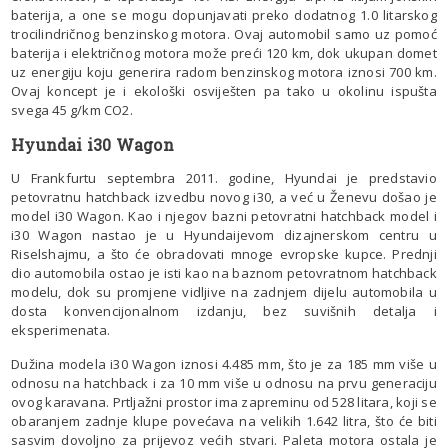
baterija, a one se mogu dopunjavati preko dodatnog 1.0 litarskog
trocilindričnog benzinskog motora. Ovaj automobil samo uz pomoć
baterija i električnog motora može preći 120 km, dok ukupan domet
uz energiju koju generira radom benzinskog motora iznosi 700 km.
Ovaj koncept je i ekološki osviješten pa tako u okolinu ispušta
svega 45 g/km CO2.
Hyundai i30 Wagon
U Frankfurtu septembra 2011. godine, Hyundai je predstavio
petovratnu hatchback izvedbu novog i30, a već u Ženevu došao je
model i30 Wagon. Kao i njegov bazni petovratni hatchback model i
i30 Wagon nastao je u Hyundaijevom dizajnerskom centru u
Riselshajmu, a što će obradovati mnoge evropske kupce. Prednji
dio automobila ostao je isti kao na baznom petovratnom hatchback
modelu, dok su promjene vidljive na zadnjem dijelu automobila u
dosta konvencijonalnom izdanju, bez suvišnih detalja i
eksperimenata.
Dužina modela i30 Wagon iznosi 4.485 mm, što je za 185 mm više u
odnosu na hatchback i za 10 mm više u odnosu na prvu generaciju
ovog karavana. Prtljažni prostor ima zapreminu od 528 litara, koji se
obaranjem zadnje klupe povećava na velikih 1.642 litra, što će biti
sasvim dovoljno za prijevoz većih stvari. Paleta motora ostala je