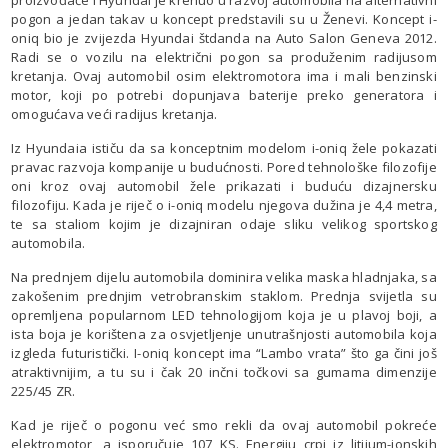
pogon a jedan takav u koncept predstavili su u Ženevi. Koncept i-
oniq bio je zvijezda Hyundai štdanda na Auto Salon Geneva 2012.
Radi se o vozilu na električni pogon sa produženim radijusom
kretanja. Ovaj automobil osim elektromotora ima i mali benzinski
motor, koji po potrebi dopunjava baterije preko generatora i
omogućava veći radijus kretanja.
Iz Hyundaia ističu da sa konceptnim modelom i-oniq žele pokazati
pravac razvoja kompanije u budućnosti. Pored tehnološke filozofije
oni kroz ovaj automobil žele prikazati i buduću dizajnersku
filozofiju. Kada je riječ o i-oniq modelu njegova dužina je 4,4 metra,
te sa staliom kojim je dizajniran odaje sliku velikog sportskog
automobila.
Na prednjem dijelu automobila dominira velika maska hladnjaka, sa
zakošenim prednjim vetrobranskim staklom. Prednja svijetla su
opremljena popularnom LED tehnologijom koja je u plavoj boji, a
ista boja je korištena za osvjetljenje unutrašnjosti automobila koja
izgleda futuristički. I-oniq koncept ima “Lambo vrata” što ga čini još
atraktivnijim, a tu su i čak 20 inčni točkovi sa gumama dimenzije
225/45 ZR.
Kad je riječ o pogonu već smo rekli da ovaj automobil pokreće
elektromotor, a isporučuje 107 KS. Energiju crpi iz litijum-jonskih