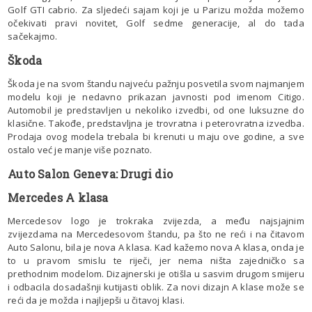
Golf GTI cabrio. Za sljedeći sajam koji je u Parizu možda možemo
očekivati pravi novitet, Golf sedme generacije, al do tada
sačekajmo.
Škoda
Škoda je na svom štandu najveću pažnju posvetila svom najmanjem
modelu koji je nedavno prikazan javnosti pod imenom Citigo.
Automobil je predstavljen u nekoliko izvedbi, od one luksuzne do
klasične. Takođe, predstavljna je trovratna i peterovratna izvedba.
Prodaja ovog modela trebala bi krenuti u maju ove godine, a sve
ostalo već je manje više poznato.
Auto Salon Geneva: Drugi dio
Mercedes A klasa
Mercedesov logo je trokraka zvijezda, a među najsjajnim
zvijezdama na Mercedesovom štandu, pa što ne reći i na čitavom
Auto Salonu, bila je nova A klasa. Kad kažemo nova A klasa, onda je
to u pravom smislu te riječi, jer nema ništa zajedničko sa
prethodnim modelom. Dizajnerski je otišla u sasvim drugom smijeru
i odbacila dosadašnji kutijasti oblik. Za novi dizajn A klase može se
reći da je možda i najljepši u čitavoj klasi.