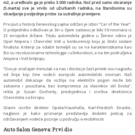
m2, a uređivalo ga je preko 3.000 radnika. Noć pred samo otvaranje
(5.marta) sve je vrvilo od užurbanih radnika, na štandovima su
obavljanje posljednje probe za sutrašnje premijere.
Prvi put u historji ženevskog sajma održan je izbor “Car of the Year”.
O pobjedniku odlučivao je žiri u čijem sastavu je bilo 59 novinara iz
23 evropske države. Titulu automobila godine u Ženevi odnio je
Opel Ampera i Chevrolet Volt u konkurenciji koju je činilo sedam
finalista. Kriteriji za odabir temeljili su se na karakteristikama kao
što su revolucionarne tehnologije i učinkovitost, a na tim područjima
Ampera i Volt briljiraju.
“Ovo je značajan trenutak za nas i doista je čast primiti ovu nagradu
od žirija koji čine vodeći europski automobilski novinari. Naš
automobil dokazuje da vožnja na električni pogon može biti
zabavna i pouzdana, bez kompromisa za vlasnikov stil života“,
rekla je Susan Docherty, predsjednica i izvršna direktorica
Chevroleta za Evropu.
Glavni izvršni direktor Opela/Vauxhalla, Karl-Friedrich Stracke,
naglasio je kako priznanje predstavlja dodatni poticaj za
održavanjem vodeće pozicije u području e-mobilnosti.
Auto Salon Geneva: Prvi dio