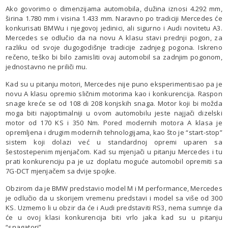
Ako govorimo o dimenzijama automobila, dužina iznosi 4.292 mm,
širina 1.780 mm i visina 1.433 mm. Naravno po tradiciji Mercedes će
konkurisati BMWu i njegovoj jedinici, ali sigurno i Audi novitetu A3.
Mercedes se odlučio da na novu A klasu stavi prednji pogon, za
razliku od svoje dugogodišnje tradicije zadnjeg pogona. Iskreno
rečeno, teško bi bilo zamisliti ovaj automobil sa zadnjim pogonom,
jednostavno ne priliči mu.
Kad su u pitanju motori, Mercedes nije puno eksperimentisao pa je
novu A klasu opremio sličnim motorima kao i konkurencija. Raspon
snage kreće se od 108 di 208 konjskih snaga. Motor koji bi možda
moga biti najoptimalniji u ovom automobilu jeste najjači dizelski
motor od 170 KS i 350 Nm. Pored modernih motora A klasa je
opremljena i drugim modernih tehnologijama, kao što je “start-stop”
sistem koji dolazi već u standardnoj opremi uparen sa
šestostepenim mjenjačom. Kad su mjenjači u pitanju Mercedes i tu
prati konkurenciju pa je uz doplatu moguće automobil opremiti sa
7G-DCT mjenjačem sa dvije spojke.
Obzirom da je BMW predstavio model M i M performance, Mercedes
je odlučio da u skorijem vremenu predstavi i model sa više od 300
KS. Uzmemo li u obzir da će i Audi predstaviti RS3, nema sumnje da
će u ovoj klasi konkurencija biti vrlo jaka kad su u pitanju
“snagatori”.