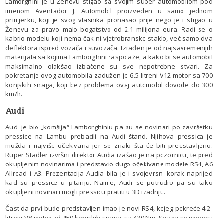
Lamorghini je u Ženevu stigao sa svojim super automobilom pod
imenom Aventador J. Automobil proizveden u samo jednom
primjerku, koji je svog vlasnika pronašao prije nego je i stigao u
Ženevu za pravo malo bogatstvo od 2.1 milijona eura. Radi se o
kabrio modelu koji nema čak ni vjetrobransko staklo, već samo dva
deflektora ispred vozača i suvozača. Izrađen je od najsavremenijih
materijala sa kojima Lamborghini raspolaže, a kako bi se automobil
maksimalno olakšao izbačene su sve nepotrebne stvari. Za
pokretanje ovog automobila zadužen je 6.5-litreni V12 motor sa 700
konjskih snaga, koji bez problema ovaj automobil dovode do 300
km/h.
Audi
Audi je bio „komšija“ Lamborghiniu pa su se novinari po završetku
pressice na Lambu prebacili na Audi štand. Njihova pressica je
možda i najviše očekivana jer se znalo šta će biti predstavljeno.
Ruper Stadler izvršni direktor Audia izašao je na pozornicu, te pred
okupljenim novinarima i predstavio dugo očekivane modele RS4, A6
Allroad i A3. Prezentacija Audia bila je i svojevrsni korak naprijed
kad su pressice u pitanju. Naime, Audi se potrudio pa su tako
okupljeni novinari mogli pressicu pratiti u 3D izadnju.
Čast da prvi bude predstavljen imao je novi RS4, kojeg pokreće 4.2-
litreni V8 motor od 450 konjskih snaga, sa 430 Nm. Snaga se prenosi