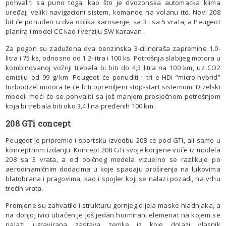
pohvaliti sa puno toga, kao što je dvozonska automacka klima
uređaj, veliki navigacioni sistem, komande na volanu itd. Novi 208
bit će ponuđen u dva oblika karoserije, sa 3 i sa 5 vrata, a Peugeot
planira i model CC kao i verziju SW karavan.
Za pogon su zadužena dva benzinska 3-cilindraša zapremine 1.0-
litra i 75 ks, odnosno od 1.2-litra i 100 ks. Potrošnja slabijeg motora u
kombinovanoj vožnji trebala bi biti do 4,3 litra na 100 km, uz CO2
emisiju od 99 g/km. Peugeot će ponuditi i tri e-HDi “micro-hybrid”
turbodizel motora te će biti opremljeni stop-start sistemom. Dizelski
modeli moći će se pohvaliti sa još manjom prosječnom potrošnjom
koja bi trebala biti oko 3,4 l na pređenih 100 km.
208 GTi concept
Peugeot je pripremio i sportsku izvedbu 208-ce pod GTi, ali samo u
konceptnom izdanju. Koncept 208 GTi svoje korijene vuče iz modela
208 sa 3 vrata, a od običnog modela vizuelno se razlikuje po
aerodinamičnim dodacima u koje spadaju proširenja na lukovima
blatobrana i pragovima, kao i spojler koji se nalazi pozadi, na vrhu
trećih vrata.
Promjene su zahvatile i strukturu gornjeg dijela maske hladnjaka, a
na donjoj ivici ubačen je još jedan hormirani elemenat na kojem se
nalazi ugravirana zastava zemlje iz koje dolazi vlasnik