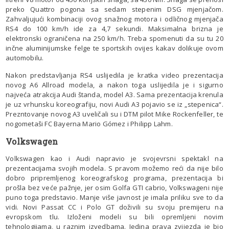
preko Quattro pogona sa sedam stepenim DSG mjenjačom.
Zahvaljujući kombinaciji ovog snažnog motora i odličnog mjenjača
RS4 do 100 km/h ide za 4,7 sekundi. Maksimalna brizna je
elektronski ograničena na 250 km/h. Treba spomenuti da su tu 20
inčne aluminijumske felge te sportskih ovijes kakav dolikuje ovom
automobilu.
Nakon predstavljanja RS4 uslijedila je kratka video prezentacija
novog A6 Allroad modela, a nakon toga uslijedila je i sigurno
najveća atrakcija Audi štanda, model A3. Sama prezentacija krenula
je uz vrhunsku koreografiju, novi Audi A3 pojavio se iz „stepenica“.
Prezntovanje novog A3 uveličali su i DTM pilot Mike Rockenfeller, te
nogometaši FC Bayerna Mario Gómez i Philipp Lahm.
Volkswagen
Volkswagen kao i Audi napravio je svojevrsni spektakl na
prezentacijama svojih modela. S pravom možemo reći da nije bilo
dobro pripremljenog koreografskog programa, prezentacija bi
prošla bez veće pažnje, jer osim Golfa GTI cabrio, Volkswageni nije
puno toga predstavio. Manje više javnost je imala priliku sve to da
vidi. Novi Passat CC i Polo GT doživili su svoju premijeru na
evropskom tlu. Izloženi modeli su bili opremljeni novim
tehnologijama, u raznim izvedbama. Jedina prava zvijezda je bio