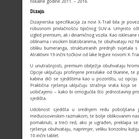
fiskalne godine 2011. – 2016.
Dizajn
Dizajnerska specifikacija za novi X-Trail bila je pov
robusnom privlačnošću tipičnog SUV-a. Umjesto oštri
izgled premium, ali i dinamičnog vozila. Kao isklesane 
oblinama i visokim blatobranima, te obuhvataju niz Ni
obliku bumeranga, strukturiranih prednjih svjetala 
Atraktivni 19-inčni točkovi od lake legure novom X-Tra
U unutrašnjosti, premium obilježja obuhvataju hromi
Opcije uključuju profinjene presvlake od tkanine, t
kabina diči se sjedištima kao u pozorištu, uz opci
Praktična rješenja uključuju stražnja vrata koja 
uobičajeno – kako bi omogućila što jednostavniji pris
sjedišta.
Udobnost sjedišta u srednjem redu poboljšana 
međuosovinskim razmakom, te bolje oblikovanim naslon
pomaknuti, a treći red, ako je ugrađen, preklapa se
rješenja obuhvataju, naprimjer, veliku konzolnu kutiju
10-inčni tablet.