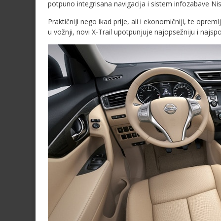
potpuno integrisana navigacija i sistem infozabave N
Praktičniji nego ikad prije, ali i ekonomičniji, te op
u vožnji, novi X-Trail upotpunjuje najopsežniju i najspo