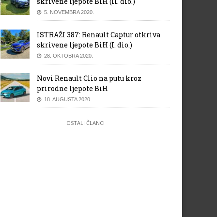
skrivene ljepote BiH (II. dio.)
5. NOVEMBRA 2020.
ISTRAŽI 387: Renault Captur otkriva
skrivene ljepote BiH (I. dio.)
28. OKTOBRA 2020.
Novi Renault Clio na putu kroz
prirodne ljepote BiH
18. AUGUSTA 2020.
OSTALI ČLANCI