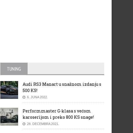
TUNING
Audi RS3 Manart u snažnom izdanju s
500 KS!
6. JUNA 2022.
Performmaster G-klasa s većom
karoserijom i preko 800 KS snage!
28. DECEMBRA 2021.