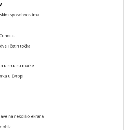
V
nskim sposobnostima
nConnect
a i četiri točka
ja u srcu su marke
arka u Evropi
bave na nekoliko ekrana
omobila