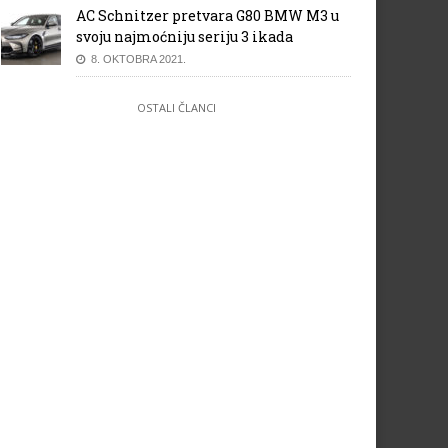
AC Schnitzer pretvara G80 BMW M3 u
svoju najmoćniju seriju 3 ikada
8. OKTOBRA 2021.
OSTALI ČLANCI