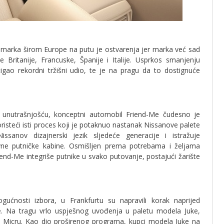
 marka širom Europe na putu je ostvarenja jer marka već sad
e Britanije, Francuske, Španije i Italije. Usprkos smanjenju
gao rekordni tržišni udio, te je na pragu da to dostignuće
 unutrašnjošću, konceptni automobil Friend-Me čudesno je
risteći isti proces koji je potaknuo nastanak Nissanove palete
issanov dizajnerski jezik sljedeće generacije i istražuje
ne putničke kabine. Osmišljen prema potrebama i željama
riend-Me integriše putnike u svako putovanje, postajući žarište
ćnosti izbora, u Frankfurtu su napravili korak naprijed
. Na tragu vrlo uspješnog uvođenja u paletu modela Juke,
ovu Micru. Kao dio proširenog programa, kupci modela Juke na