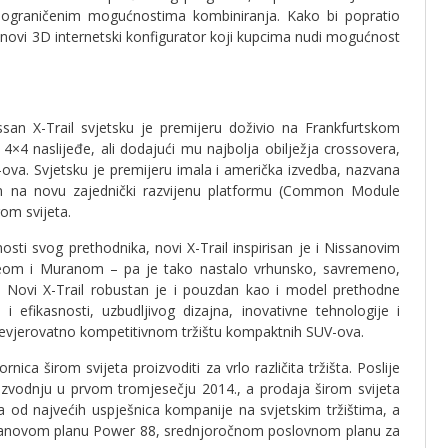
eograničenim mogućnostima kombiniranja. Kako bi popratio
novi 3D internetski konfigurator koji kupcima nudi mogućnost
ssan X-Trail svjetsku je premijeru doživio na Frankfurtskom
4×4 naslijeđe, ali dodajući mu najbolja obilježja crossovera,
ova. Svjetsku je premijeru imala i američka izvedba, nazvana
jen na novu zajednički razvijenu platformu (Common Module
rom svijeta.
ti svog prethodnika, novi X-Trail inspirisan je i Nissanovim
keom i Muranom – pa je tako nastalo vrhunsko, savremeno,
. Novi X-Trail robustan je i pouzdan kao i model prethodne
i efikasnosti, uzbudljivog dizajna, inovativne tehnologije i
nevjerovatno kompetitivnom tržištu kompaktnih SUV-ova.
nica širom svijeta proizvoditi za vrlo različita tržišta. Poslije
roizvodnju u prvom tromjesečju 2014., a prodaja širom svijeta
a od najvećih uspješnica kompanije na svjetskim tržištima, a
issanovom planu Power 88, srednjoročnom poslovnom planu za