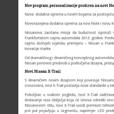
Nov program personalizacije proširen na novi No
Nova dodatna oprema u novim bojama za postojeću p
Novorazvijena dodatna oprema za novi Note i novu M
Nissanova zacrtana misija da budućnost isporuči 
Frankfurtskom sajmu automobila 2013. godine. Predv
sajmu doživjeti svjetsku premijeru – Nissan u Frankf
inovacije marke.
Od dramatičnog i dinamičnog konceptnog automobila 
Nissan ponovno predvodi u područjima dizajna, pristupa
Novi Nissan X-Trail
S dinamičnim novim dizajnom koji povezuje Nissan
crossovera, novi X-Trail postavlja nove standarde u teh
Poboljšan u svakom pogledu, novi X-Trail zadrža
dodavanje niza obilježja koja će iznova odrediti o
Nissanovom stilu, novi X-Trail uvodi premium tehnolo
prvi put pojavljuju u segmentu, naprimjer LED prednj