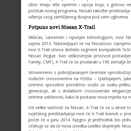
izbor imaju više opreme i opcija boja, s gotovo n
početak novog programa, Nissan također predstavlja 
viđenja svog zamišljenog dizajna pod svim uglovima.
Potpuno novi Nissan X-Trail
Mišićav, savremen i ispunjen tehnologijom, novi Ni
sajmu 2013. Nastavljajući se na Nissanovo cijenjeno 
novi X-Trail iznova definiše segment kompaktnih SUV-
Nissan Rogue. Kao velikoserijski proizvod postavl
Family, CMF), X-Trail će se prodavati u 190 zemalja ši
Istovremeno s poboljšavanjem terenske vjerodostojnos
vodećim crossoverima na tržištu – Qashqaijem, Ju
iznimno sposobno porodično vozilo za svaku priliku
generacije, ali s dodatkom crossoverske elegancije 
iznimne udobnosti, kako bi postavio nova mjerila na 
Od velike važnosti za Nissan, X-Trail će se u devet tvor
svjetskog predstavljanja novi će X-Trail krenuti u p
počet će u junu 2014. Njegov je prethodnik bio jedn
očekuje se da će nova izvedba uveliko doprinjeti N