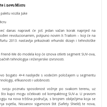
te i novu Micru
aletu vozila Juke
icru
već danas napravit će još jedan važan korak naprijed na
ođen revolucionarnim, potpuno novim X-Trailom – koji će na
urtu 2013. nastavlja prikazivati vrhunski dizajn i tehnološke
Friend-Me do modela koji će iznova otkriti segment SUV-ova,
čnih tehnologija i inženjerske izvrsnosti.
ovo bogato 4×4 naslijeđe s vodećim položajem u segmentu
nologiji, efikasnosti i udobnosti.
va svoju poznatu sposobnost vožnje po svakom terenu, uz
no što kupci mogu očekivati od kompaktnog SUV-a. U pravom
giju na nova tržišna područja, s brojnim obilježjima koja se
a svjetla, Nissanov sigurnosni štit (Safety Shield) te nova,