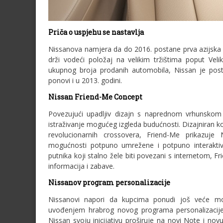
Priča o uspjehu se nastavlja
Nissanova namjera da do 2016. postane prva azijska
drži vodeći položaj na velikim tržištima poput Velik
ukupnog broja prodanih automobila, Nissan je posti
ponovi i u 2013. godini.
Nissan Friend-Me Concept
Povezujući upadljiv dizajn s naprednom vrhunskom
istraživanje mogućeg izgleda budućnosti. Dizajniran ko
revolucionarnih crossovera, Friend-Me prikazuje N
mogućnosti potpuno umrežene i potpuno interaktiv
putnika koji stalno žele biti povezani s internetom, F
informacija i zabave.
Nissanov program personalizacije
Nissanovi napori da kupcima ponudi još veće mogu
uvođenjem hrabrog novog programa personalizacije
Nissan svoju inicijativu proširuje na novi Note i n