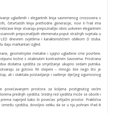
ezivanje uglađenih i elegantnih linija savremenog crossovera s
h, četvrtastih linija prethodne generacije, novi X-Trail ima
mišićave linije stvaraju prepoznatljiv obris uokviren elegantnim
ssanovih prepoznatljivih elemenata poput stražnjih svjetala u
s LED dnevnim svjetlima i karakterističnim oblikom D stuba.
ilu daju markantan izgled.
rane, geometrijske metalne i sjajno uglađene crne površine.
e potpuno kožne s istaknutim kontrastnim šavovima. Prostrana
ju dva dodatna sjedišta za smještanje ukupno sedam putnika.
se otvaraju za gotovo 90 stepeni – mnogo šire nego što je
tup, ali i olakšala postavljanje i vađenje dječjeg sigurnosnog
je povećavanjem prostora za koljena postignutog većim
ima prednjih sjedišta. Srednji red sjedišta može se oboriti i
 prema naprijed kako bi povećao prtljažni prostor. Praktična
 između sjedišta, dovoljno veliku da se u nju pohrani iPad ili