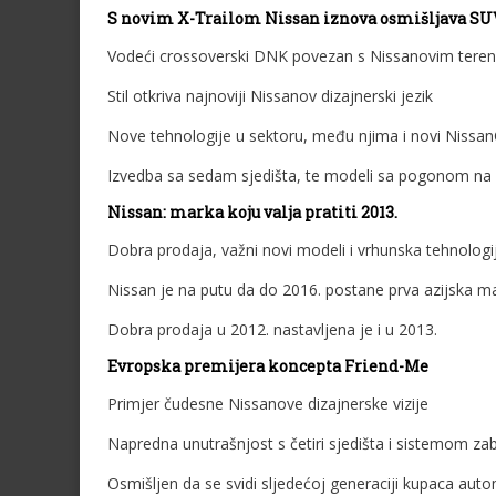
S novim X-Trailom Nissan iznova osmišljava SU
Vodeći crossoverski DNK povezan s Nissanovim tere
Stil otkriva najnoviji Nissanov dizajnerski jezik
Nove tehnologije u sektoru, među njima i novi Nissa
Izvedba sa sedam sjedišta, te modeli sa pogonom na dv
Nissan: marka koju valja pratiti 2013.
Dobra prodaja, važni novi modeli i vrhunska tehnologi
Nissan je na putu da do 2016. postane prva azijska m
Dobra prodaja u 2012. nastavljena je i u 2013.
Evropska premijera koncepta Friend-Me
Primjer čudesne Nissanove dizajnerske vizije
Napredna unutrašnjost s četiri sjedišta i sistemom za
Osmišljen da se svidi sljedećoj generaciji kupaca aut