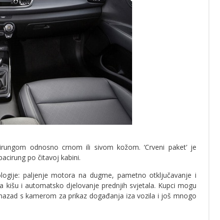
cirungom odnosno crnom ili sivom kožom. ‘Crveni paket’ je
acirung po čitavoj kabini.
logije: paljenje motora na dugme, pametno otključavanje i
 za kišu i automatsko djelovanje prednjih svjetala. Kupci mogu
unazad s kamerom za prikaz događanja iza vozila i još mnogo