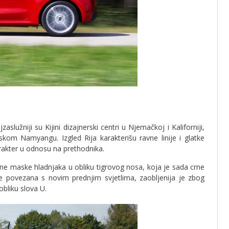
jzaslužniji su Kijini dizajnerski centri u Njemačkoj i Kaliforniji,
skom Namyangu. Izgled Rija karakterišu ravne linije i glatke
karakter u odnosu na prethodnika.
jine maske hladnjaka u obliku tigrovog nosa, koja je sada crne
 je povezana s novim prednjim svjetlima, zaobljenija je zbog
obliku slova U.