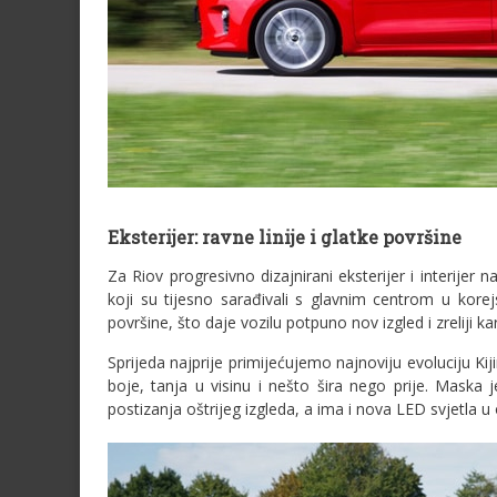
Eksterijer: ravne linije i glatke površine
Za Riov progresivno dizajnirani eksterijer i interijer na
koji su tijesno sarađivali s glavnim centrom u korej
površine, što daje vozilu potpuno nov izgled i zreliji 
Sprijeda najprije primijećujemo najnoviju evoluciju Ki
boje, tanja u visinu i nešto šira nego prije. Maska
postizanja oštrijeg izgleda, a ima i nova LED svjetla u 