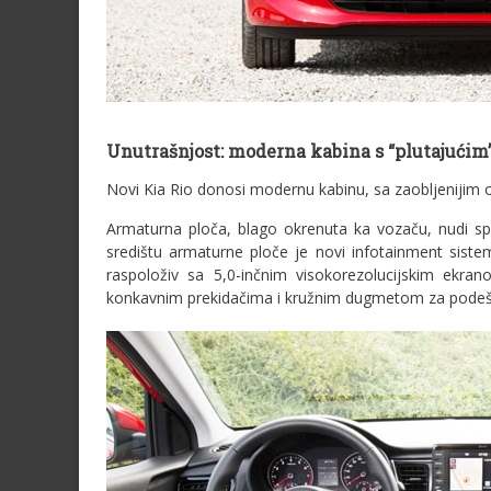
Unutrašnjost: moderna kabina s “plutajućim
Novi Kia Rio donosi modernu kabinu, sa zaobljenijim
Armaturna ploča, blago okrenuta ka vozaču, nudi sp
središtu armaturne ploče je novi infotainment sistem,
raspoloživ sa 5,0-inčnim visokorezolucijskim ekra
konkavnim prekidačima i kružnim dugmetom za podešav