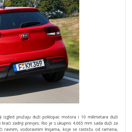
iji izgled pružaju duži poklopac motora i 10 milimetara duži
ć i kraći zadnji prevjes. Rio je s ukupno 4.065 mm sada duži za
i ravnim, vodoravnim linijama, koje se rastežu od ramena,