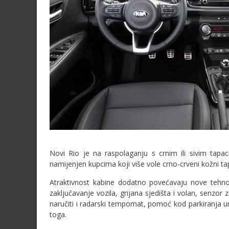
Novi Rio je na raspolaganju s crnim ili sivim tapa
namijenjen kupcima koji više vole crno-crveni kožni tap
Atraktivnost kabine dodatno povećavaju nove tehno
zaključavanje vozila, grijana sjedišta i volan, senzor
naručiti i radarski tempomat, pomoć kod parkiranja 
toga.