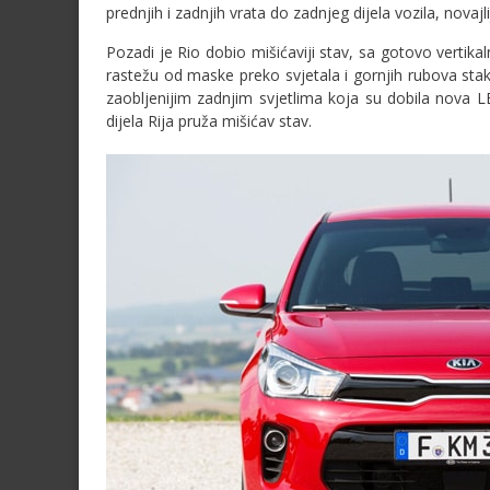
prednjih i zadnjih vrata do zadnjeg dijela vozila, nov
Pozadi je Rio dobio mišićaviji stav, sa gotovo vertika
rastežu od maske preko svjetala i gornjih rubova staka
zaobljenijim zadnjim svjetlima koja su dobila nova LED 
dijela Rija pruža mišićav stav.