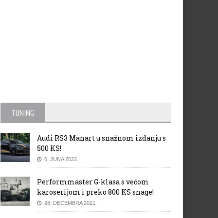
TUNING
Audi RS3 Manart u snažnom izdanju s
500 KS!
6. JUNA 2022.
Performmaster G-klasa s većom
karoserijom i preko 800 KS snage!
28. DECEMBRA 2021.