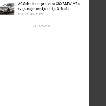
AC Schnitzer pretvara G80 BMW M3 u
svoju najmoćniju seriju 3 ikada
8. OKTOBRA 2021.
OSTALI ČLANCI