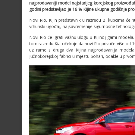
najprodavaniji model najstarijeg korejskog proizvođa
godini predstavljao je 16 % Kijine ukupne godišnje pro
Novi Rio, Kijin predstavnik u razredu B, kupcima će nu
vrhunski ugođaj, najsavremenije sigurnosne tehnologi
Novi Rio će igrati važnu ulogu u Kijinoj gami modela
tom razredu Kia očekuje da novi Rio privuče više od 1
uz rame s druga dva Kijina najprodavanija modela 
južnokorejskoj fabrici u mjestu Sohari, odakle u prvom