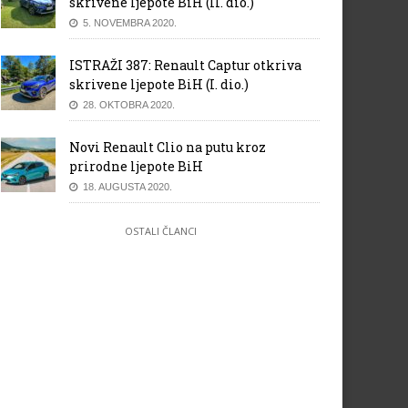
skrivene ljepote BiH (II. dio.)
5. NOVEMBRA 2020.
ISTRAŽI 387: Renault Captur otkriva
skrivene ljepote BiH (I. dio.)
28. OKTOBRA 2020.
Novi Renault Clio na putu kroz
prirodne ljepote BiH
18. AUGUSTA 2020.
OSTALI ČLANCI