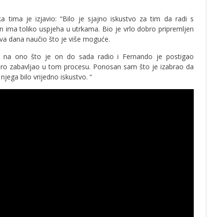
a tima je izjavio: “Bilo je sjajno iskustvo za tim da radi s
n ima toliko uspjeha u utrkama. Bio je vrlo dobro pripremljen
dva dana naučio što je više moguće.
su na ono što je on do sada radio i Fernando je postigao
obro zabavljao u tom procesu. Ponosan sam što je izabrao da
njega bilo vrijedno iskustvo. “