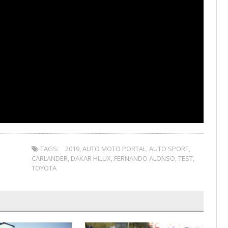
TAGS:
2019
,
AUTO MOTO PORTAL
,
AUTO SPORT
,
CARLANDER
,
DAKAR HILUX
,
FERNANDO ALONSO
,
TEST
,
TOYOTA