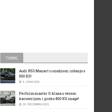
TUNING
Audi RS3 Manart u snažnom izdanju s
500 KS!
6. JUNA 2022.
Performmaster G-klasa s većom
karoserijom i preko 800 KS snage!
28. DECEMBRA 2021.