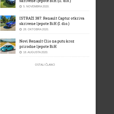
skrivene ljepote BiH (II. dio.)
5. NOVEMBRA 2020.
ISTRAŽI 387: Renault Captur otkriva
skrivene ljepote BiH (I. dio.)
28. OKTOBRA 2020.
Novi Renault Clio na putu kroz
prirodne ljepote BiH
18. AUGUSTA 2020.
OSTALI ČLANCI