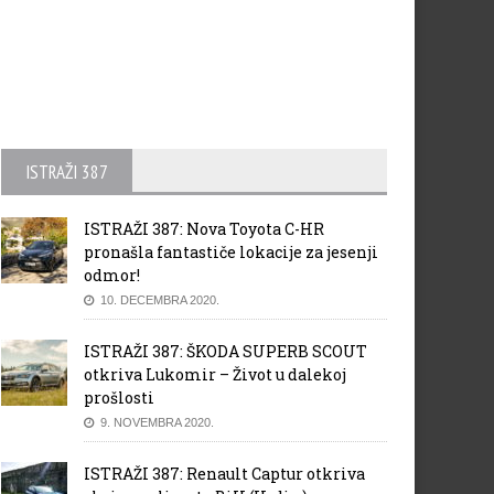
ISTRAŽI 387
ISTRAŽI 387: Nova Toyota C-HR
pronašla fantastiče lokacije za jesenji
odmor!
10. DECEMBRA 2020.
ISTRAŽI 387: ŠKODA SUPERB SCOUT
otkriva Lukomir – Život u dalekoj
prošlosti
9. NOVEMBRA 2020.
ISTRAŽI 387: Renault Captur otkriva