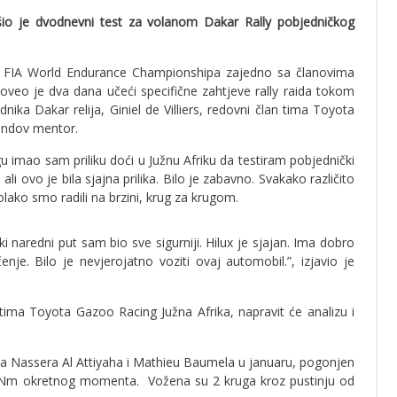
o je dvodnevni test za volanom Dakar Rally pobjedničkog
ača FIA World Endurance Championshipa zajedno sa članovima
eo je dva dana učeći specifične zahtjeve rally raida tokom
nika Dakar relija, Giniel de Villiers, redovni član tima Toyota
nandov mentor.
 imao sam priliku doći u Južnu Afriku da testiram pobjednički
i ovo je bila sjajna prilika. Bilo je zabavno. Svakako različito
olako smo radili na brzini, krug za krugom.
aki naredni put sam bio sve sigurniji. Hilux je sjajan. Ima dobro
nje. Bilo je nevjerojatno voziti ovaj automobil.”, izjavio je
 tima Toyota Gazoo Racing Južna Afrika, napravit će analizu i
ama Nassera Al Attiyaha i Mathieu Baumela u januaru, pogonjen
20Nm okretnog momenta. Vožena su 2 kruga kroz pustinju od