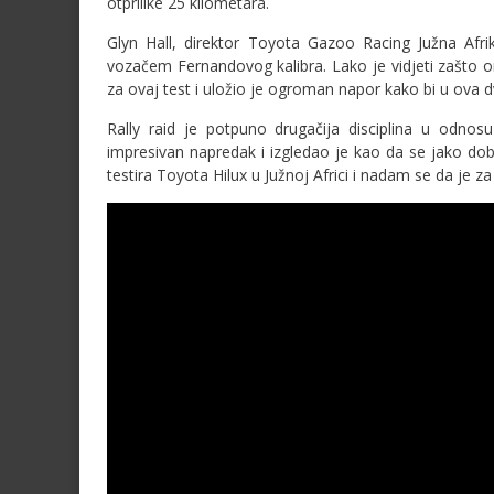
otprilike 25 kilometara.
Glyn Hall, direktor Toyota Gazoo Racing Južna Afrik
vozačem Fernandovog kalibra. Lako je vidjeti zašto o
za ovaj test i uložio je ogroman napor kako bi u ova 
Rally raid je potpuno drugačija disciplina u odno
impresivan napredak i izgledao je kao da se jako d
testira Toyota Hilux u Južnoj Africi i nadam se da je za 