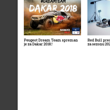
Peugeot Dream Team spreman
Red Bull pre
je za Dakar 2018.!
za sezonu 202