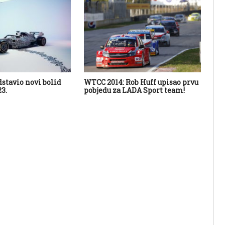
dstavio novi bolid
WTCC 2014: Rob Huff upisao prvu
Aud
3.
pobjedu za LADA Sport team!
Ma