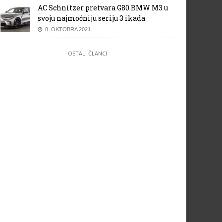
AC Schnitzer pretvara G80 BMW M3 u
svoju najmoćniju seriju 3 ikada
8. OKTOBRA 2021.
OSTALI ČLANCI
i R18 2016. spreman za Le
Ford na Dakru
ns