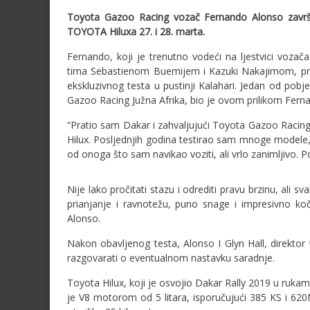
Toyota Gazoo Racing vozač Fernando Alonso završi
TOYOTA Hiluxa 27. i 28. marta.
Fernando, koji je trenutno vodeći na ljestvici voz
tima Sebastienom Buemijem i Kazuki Nakajimom, prov
ekskluzivnog testa u pustinji Kalahari. Jedan od pobjed
Gazoo Racing Južna Afrika, bio je ovom prilikom Fer
“Pratio sam Dakar i zahvaljujući Toyota Gazoo Racingu
Hilux. Posljednjih godina testirao sam mnoge modele, al
od onoga što sam navikao voziti, ali vrlo zanimljivo. P
Nije lako pročitati stazu i odrediti pravu brzinu, ali sv
prianjanje i ravnotežu, puno snage i impresivno koče
Alonso.
Nakon obavljenog testa, Alonso I Glyn Hall, direktor
razgovarati o eventualnom nastavku saradnje.
Toyota Hilux, koji je osvojio Dakar Rally 2019 u ruk
je V8 motorom od 5 litara, isporučujući 385 KS i 6