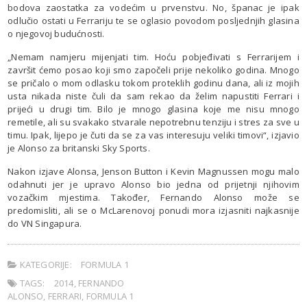
bodova zaostatka za vodećim u prvenstvu. No, španac je ipak
odlučio ostati u Ferrariju te se oglasio povodom posljednjih glasina
o njegovoj budućnosti.
„Nemam namjeru mijenjati tim. Hoću pobjeđivati s Ferrarijem i
završit ćemo posao koji smo započeli prije nekoliko godina. Mnogo
se pričalo o mom odlasku tokom proteklih godinu dana, ali iz mojih
usta nikada niste čuli da sam rekao da želim napustiti Ferrari i
prijeći u drugi tim. Bilo je mnogo glasina koje me nisu mnogo
remetile, ali su svakako stvarale nepotrebnu tenziju i stres za sve u
timu. Ipak, lijepo je čuti da se za vas interesuju veliki timovi“, izjavio
je Alonso za britanski Sky Sports.
Nakon izjave Alonsa, Jenson Button i Kevin Magnussen mogu malo
odahnuti jer je upravo Alonso bio jedna od prijetnji njihovim
vozačkim mjestima. Također, Fernando Alonso može se
predomisliti, ali se o McLarenovoj ponudi mora izjasniti najkasnije
do VN Singapura.
KATEGORIJE:
FORMULA 1
TAGS:
2014
,
FERNANDO
ALONSO
,
FERRARI
,
FORMULA 1