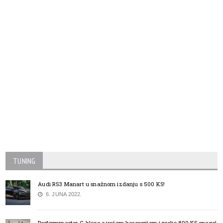
TUNING
Audi RS3 Manart u snažnom izdanju s 500 KS!
6. JUNA 2022.
Performmaster G-klasa s većom karoserijom i preko 800 KS snage!