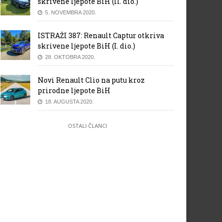
skrivene ljepote BiH (II. dio.)
5. NOVEMBRA 2020.
ISTRAŽI 387: Renault Captur otkriva
skrivene ljepote BiH (I. dio.)
28. OKTOBRA 2020.
Novi Renault Clio na putu kroz
prirodne ljepote BiH
18. AUGUSTA 2020.
OSTALI ČLANCI