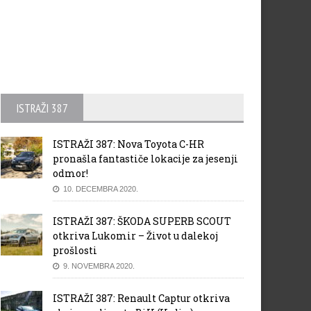
ISTRAŽI 387
ISTRAŽI 387: Nova Toyota C-HR
pronašla fantastiče lokacije za jesenji
odmor!
10. DECEMBRA 2020.
ISTRAŽI 387: ŠKODA SUPERB SCOUT
otkriva Lukomir – Život u dalekoj
prošlosti
9. NOVEMBRA 2020.
ISTRAŽI 387: Renault Captur otkriva