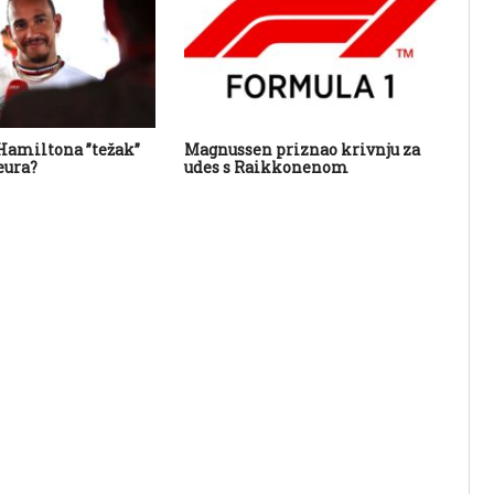
Hamiltona ”težak”
Magnussen priznao krivnju za
VN 
eura?
udes s Raikkonenom
sl