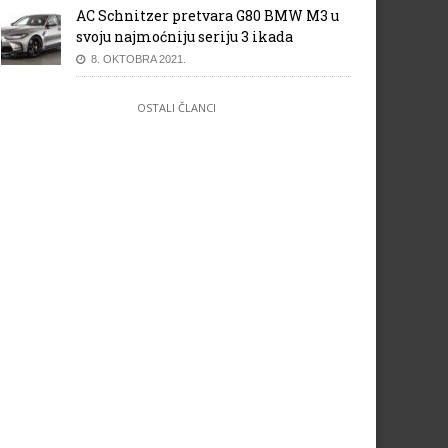
AC Schnitzer pretvara G80 BMW M3 u
svoju najmoćniju seriju 3 ikada
8. OKTOBRA 2021.
OSTALI ČLANCI