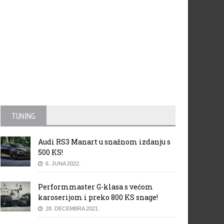
Australije 2016: Rezultati 2.
McLaren bi opet sarađivao sa
obodnog treninga
Hondom
TUNING
Audi RS3 Manart u snažnom izdanju s
500 KS!
6. JUNA 2022.
Performmaster G-klasa s većom
karoserijom i preko 800 KS snage!
28. DECEMBRA 2021.