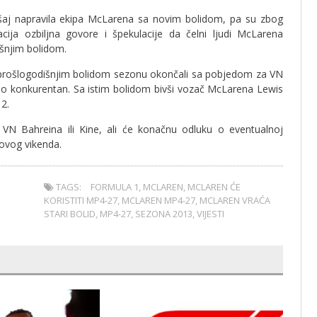
šaj napravila ekipa McLarena sa novim bolidom, pa su zbog
acija ozbiljna govore i špekulacije da čelni ljudi McLarena
šnjim bolidom.
 prošlogodišnjim bolidom sezonu okončali sa pobjedom za VN
etno konkurentan. Sa istim bolidom bivši vozač McLarena Lewis
12.
a VN Bahreina ili Kine, ali će konačnu odluku o eventualnoj
 ovog vikenda.
TAGS:
FORMULA 1
,
MCLAREN
,
MCLAREN ĆE
KORISTITI MP4-27
,
MCLAREN MP4-27
,
MCLAREN VRAĆA
STARI BOLID
,
MP4-27
,
SEZONA 2013
,
VIJESTI