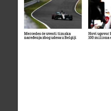
Mercedes će uvesti timska
Novi ugovor 
naređenja zbog udesa u Belgiji
100 miliona 