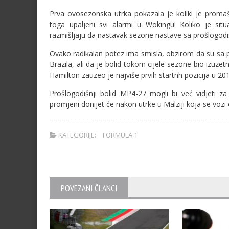
Prva ovosezonska utrka pokazala je koliki je proma
toga upaljeni svi alarmi u Wokingu! Koliko je situ
razmišljaju da nastavak sezone nastave sa prošlogodi
Ovako radikalan potez ima smisla, obzirom da su sa
Brazila, ali da je bolid tokom cijele sezone bio izuz
Hamilton zauzeo je najviše prvih startnh pozicija u 20
Prošlogodišnji bolid MP4-27 mogli bi već vidjeti z
promjeni donijet će nakon utrke u Malziji koja se vozi
KATEGORIJE:
FORMULA 1
POVEZANI ČLANCI