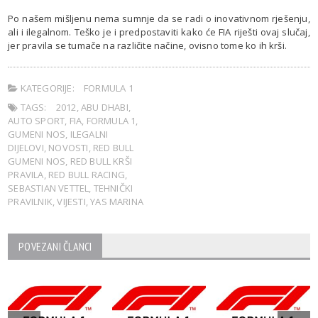
Po našem mišljenu nema sumnje da se radi o inovativnom rješenju,
ali i ilegalnom. Teško je i predpostaviti kako će FIA riješti ovaj slučaj,
jer pravila se tumače na različite načine, ovisno tome ko ih krši.
KATEGORIJE:
FORMULA 1
TAGS:
2012
,
ABU DHABI
,
AUTO SPORT
,
FIA
,
FORMULA 1
,
GUMENI NOS
,
ILEGALNI
DIJELOVI
,
NOVOSTI
,
RED BULL
GUMENI NOS
,
RED BULL KRŠI
PRAVILA
,
RED BULL RACING
,
SEBASTIAN VETTEL
,
TEHNIČKI
PRAVILNIK
,
VIJESTI
,
YAS MARINA
POVEZANI ČLANCI