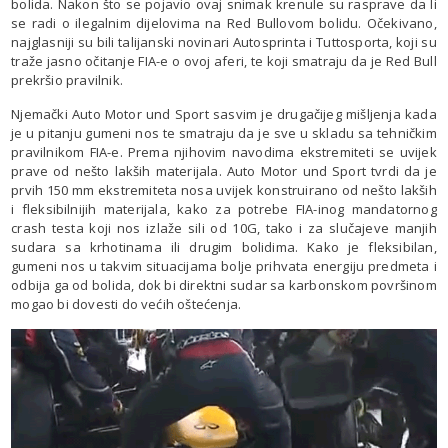
bolida. Nakon što se pojavio ovaj snimak krenule su rasprave da li
se radi o ilegalnim dijelovima na Red Bullovom bolidu. Očekivano,
najglasniji su bili talijanski novinari Autosprinta i Tuttosporta, koji su
traže jasno očitanje FIA-e o ovoj aferi, te koji smatraju da je Red Bull
prekršio pravilnik.
Njemački Auto Motor und Sport sasvim je drugačijeg mišljenja kada
je u pitanju gumeni nos te smatraju da je sve u skladu sa tehničkim
pravilnikom FIA-e. Prema njihovim navodima ekstremiteti se uvijek
prave od nešto lakših materijala. Auto Motor und Sport tvrdi da je
prvih 150 mm ekstremiteta nosa uvijek konstruirano od nešto lakših
i fleksibilnijih materijala, kako za potrebe FIA-inog mandatornog
crash testa koji nos izlaže sili od 10G, tako i za slučajeve manjih
sudara sa krhotinama ili drugim bolidima. Kako je fleksibilan,
gumeni nos u takvim situacijama bolje prihvata energiju predmeta i
odbija ga od bolida, dok bi direktni sudar sa karbonskom površinom
mogao bi dovesti do većih oštećenja.