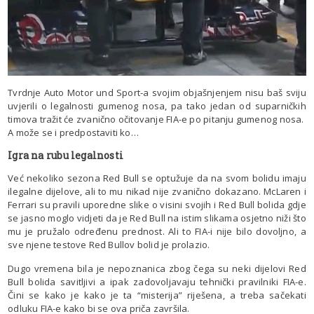
Tvrdnje Auto Motor und Sport-a svojim objašnjenjem nisu baš sviju
uvjerili o legalnosti gumenog nosa, pa tako jedan od suparničkih
timova tražit će zvanično očitovanje FIA-e po pitanju gumenog nosa.
A može se i predpostaviti ko…
Igra na rubu legalnosti
Već nekoliko sezona Red Bull se optužuje da na svom bolidu imaju
ilegalne dijelove, ali to mu nikad nije zvanično dokazano. McLaren i
Ferrari su pravili uporedne slike o visini svojih i Red Bull bolida gdje
se jasno moglo vidjeti da je Red Bull na istim slikama osjetno niži što
mu je pružalo određenu prednost. Ali to FIA-i nije bilo dovoljno, a
sve njene testove Red Bullov bolid je prolazio.
Dugo vremena bila je nepoznanica zbog čega su neki dijelovi Red
Bull bolida savitljivi a ipak zadovoljavaju tehnički pravilniki FIA-e.
Čini se kako je kako je ta “misterija” riješena, a treba sačekati
odluku FIA-e kako bi se ova priča završila.