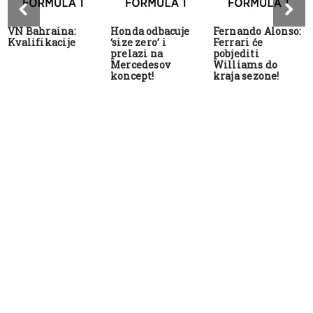
VN Bahraina:
Honda odbacuje
Fernando Alonso:
Kvalifikacije
‘size zero’ i
Ferrari će
prelazi na
pobjediti
Mercedesov
Williams do
koncept!
kraja sezone!