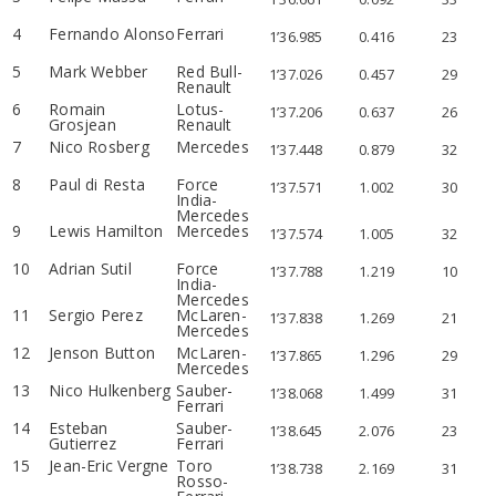
4
Fernando Alonso
Ferrari
1’36.985
0.416
23
5
Mark Webber
Red Bull-
1’37.026
0.457
29
Renault
6
Romain
Lotus-
1’37.206
0.637
26
Grosjean
Renault
7
Nico Rosberg
Mercedes
1’37.448
0.879
32
8
Paul di Resta
Force
1’37.571
1.002
30
India-
Mercedes
9
Lewis Hamilton
Mercedes
1’37.574
1.005
32
10
Adrian Sutil
Force
1’37.788
1.219
10
India-
Mercedes
11
Sergio Perez
McLaren-
1’37.838
1.269
21
Mercedes
12
Jenson Button
McLaren-
1’37.865
1.296
29
Mercedes
13
Nico Hulkenberg
Sauber-
1’38.068
1.499
31
Ferrari
14
Esteban
Sauber-
1’38.645
2.076
23
Gutierrez
Ferrari
15
Jean-Eric Vergne
Toro
1’38.738
2.169
31
Rosso-