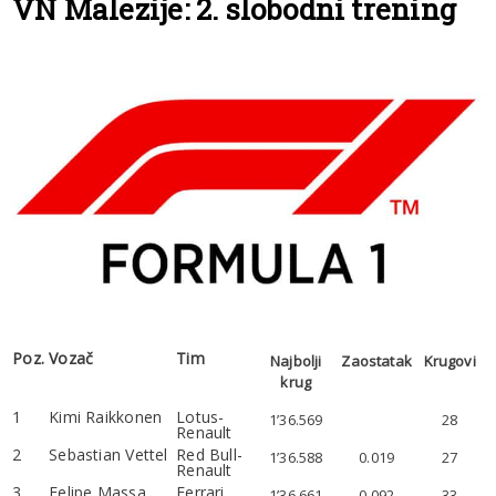
VN Malezije: 2. slobodni trening
Poz.
Vozač
Tim
Najbolji
Zaostatak
Krugovi
krug
1
Kimi Raikkonen
Lotus-
1’36.569
28
Renault
2
Sebastian Vettel
Red Bull-
1’36.588
0.019
27
Renault
3
Felipe Massa
Ferrari
1’36.661
0.092
33