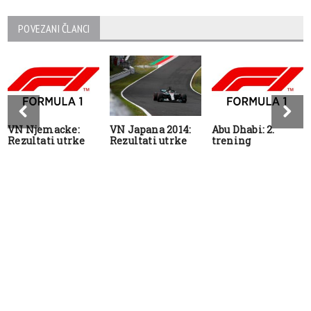
POVEZANI ČLANCI
VN Njemacke:
VN Japana 2014:
Abu Dhabi: 2.
Rezultati utrke
Rezultati utrke
trening