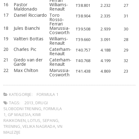
Ferrari
16
Pastor
Williams-
1’38.801
2.232
27
Maldonado
Renault
17
Daniel Ricciardo
Toro
1’38.904
2.335
31
Rosso-
Ferrari
18
Jules Bianchi
Marussia-
1’39.508
2.939
30
Cosworth
19
Valtteri Bottas
Williams-
1’39.660
3.091
28
Renault
20
Charles Pic
Caterham-
1’40.757
4.188
29
Renault
21
Giedo van der
Caterham-
1’40.768
4.199
32
Garde
Renault
22
Max Chilton
Marussia-
1’41.438
4.869
23
Cosworth
KATEGORIJE:
FORMULA 1
TAGS:
2013
,
DRUGI
SLOBODNI TRENING
,
FORMULA
1
,
GP MALESIA
,
KIMI
RAIKKONEN
,
LOTUS
,
SEPANG
,
TRENING
,
VELIKA NAGRADA
,
VN
MALEZIJE