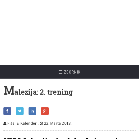
IZBORNIK
M
alezija: 2. trening
Piše: E. Kalender
,
22. Marta 2013.