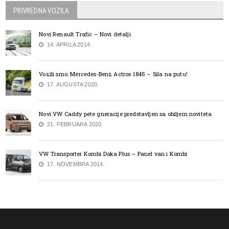
PRIVREDNA VOZILA
Novi Renault Trafic – Novi detalji
14. APRILA 2014.
Vozili smo: Mercedes-Benz Actros 1845 – Sila na putu!
17. AUGUSTA 2020.
Novi VW Caddy pete gneracije predstavljen sa obiljem noviteta
21. FEBRUARA 2020.
VW Transporter Kombi Doka Plus – Panel van i Kombi
17. NOVEMBRA 2014.