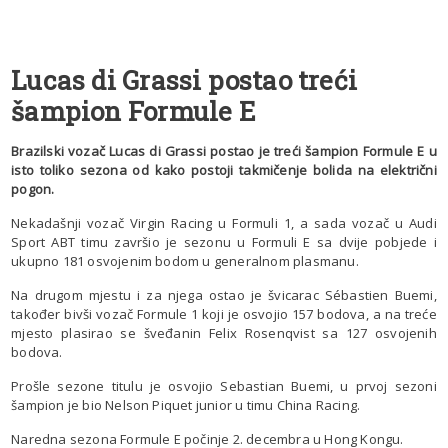
Lucas di Grassi postao treći
šampion Formule E
Brazilski vozač Lucas di Grassi postao je treći šampion Formule E u
isto toliko sezona od kako postoji takmičenje bolida na električni
pogon.
Nekadašnji vozač Virgin Racing u Formuli 1, a sada vozač u Audi
Sport ABT timu završio je sezonu u Formuli E sa dvije pobjede i
ukupno 181 osvojenim bodom u generalnom plasmanu.
Na drugom mjestu i za njega ostao je švicarac Sébastien Buemi,
također bivši vozač Formule 1 koji je osvojio 157 bodova, a na treće
mjesto plasirao se šveđanin Felix Rosenqvist sa 127 osvojenih
bodova.
Prošle sezone titulu je osvojio Sebastian Buemi, u prvoj sezoni
šampion je bio Nelson Piquet junior u timu China Racing.
Naredna sezona Formule E počinje 2. decembra u Hong Kongu.