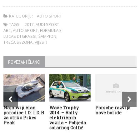
KATEGORIJE:
AUTO SPORT
TAGS:
2017
,
AUDI SPORT
ABT
,
AUTO SPORT
,
FORMULA E
,
LUCAS DI GRASSI
,
ŠAMPION
,
TREĆA SEZONA
,
VIJESTI
POVEZANI ČLANCI
Najnoviji član
Wave Trophy
Porsche razvija
porodice I.D.: I.D. R
2014. – Rally
nove bolide
za utrku Pikes
električnih
Peak
vozila – Pobjeda
solarnog Golfa!