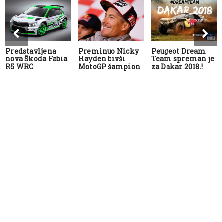
Predstavljena
Preminuo Nicky
Peugeot Dream
nova Škoda Fabia
Hayden bivši
Team spreman je
R5 WRC
MotoGP šampion
za Dakar 2018.!