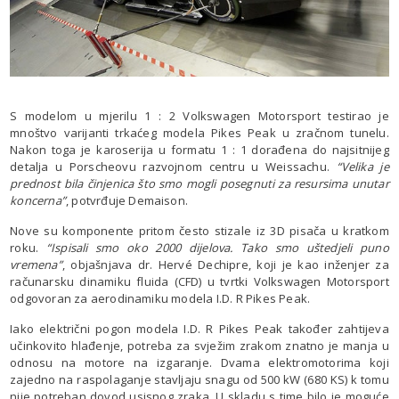
S modelom u mjerilu 1 : 2 Volkswagen Motorsport testirao je
mnoštvo varijanti trkaćeg modela Pikes Peak u zračnom tunelu.
Nakon toga je karoserija u formatu 1 : 1 dorađena do najsitnijeg
detalja u Porscheovu razvojnom centru u Weissachu.
“Velika je
prednost bila činjenica što smo mogli posegnuti za resursima unutar
koncerna”
, potvrđuje Demaison.
Nove su komponente pritom često stizale iz 3D pisača u kratkom
roku.
“Ispisali smo oko 2000 dijelova. Tako smo uštedjeli puno
vremena”
, objašnjava dr. Hervé Dechipre, koji je kao inženjer za
računarsku dinamiku fluida (CFD) u tvrtki Volkswagen Motorsport
odgovoran za aerodinamiku modela I.D. R Pikes Peak.
Iako električni pogon modela I.D. R Pikes Peak također zahtijeva
učinkovito hlađenje, potreba za svježim zrakom znatno je manja u
odnosu na motore na izgaranje. Dvama elektromotorima koji
zajedno na raspolaganje stavljaju snagu od 500 kW (680 KS) k tomu
nije potreban dovod usisnog zraka. U skladu s time bilo je moguće