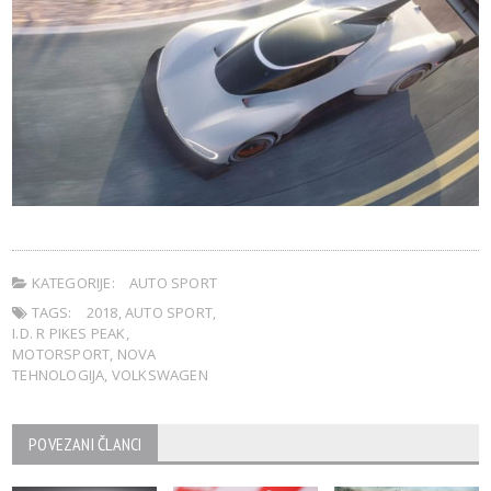
KATEGORIJE:
AUTO SPORT
TAGS:
2018
,
AUTO SPORT
,
I.D. R PIKES PEAK
,
MOTORSPORT
,
NOVA
TEHNOLOGIJA
,
VOLKSWAGEN
POVEZANI ČLANCI