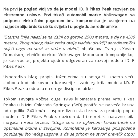
Na prvi je pogled vidljivo da je model I.D. R Pikes Peak razvijen za
ekstremne uslove. Prvi trkaći automobil marke Volkswagen sa
potpuno električnim pogonom bez kompromisa je usmjeren na
najpoznatiju brdsku utrku svijeta i u pogledu aerodinamike.
“Startna linija nalazi se na visini od gotovo 2900 metara, a cilj na 4300
metara. Zbog niskog tlaka zraka ovdje vladaju drukčiji aerodinamični
uvjeti nego na stazi za utrke u nizini”
, objašnjava François-Xavier
Demaison, tehnički direktor Volkswagen Motorsport kompanije koji
je kao voditelj projekta ujedno odgovoran za razvoj modela I.D. R
Pikes Peak.
Usporedivo blagi propisi inženjerima su omogućili znatno veću
slobodu kod oblikovanja karoserije i zadnjeg krila modela I.D. R
Pikes Peak u odnosu na druge discipline utrke.
Tokom zavojite vožnje duge 19,99 kilometara prema vrhu Pikes
Peaka u blizini Colorado Springsa (SAD) postiže se najveća brzina
od otprilike 240 km/h – usporedivo niska brzina za prototip poput
modela I.D. R Pikes Peak s obzirom da bi teoretski, naravno, bila
moguća i veća brzina.
“Stoga smo se uglavnom koncentrirali na
optimalne brzine u zavojima. Kompletna je karoserija prilagođena
postizanju što većeg uzgona, a da se pritom ne stvori prevelik otpor