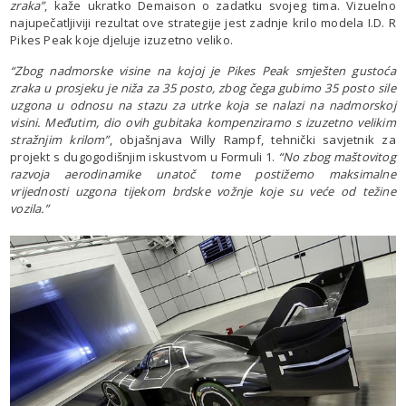
zraka”
, kaže ukratko Demaison o zadatku svojeg tima. Vizuelno
najupečatljiviji rezultat ove strategije jest zadnje krilo modela I.D. R
Pikes Peak koje djeluje izuzetno veliko.
“Zbog nadmorske visine na kojoj je Pikes Peak smješten gustoća
zraka u prosjeku je niža za 35 posto, zbog čega gubimo 35 posto sile
uzgona u odnosu na stazu za utrke koja se nalazi na nadmorskoj
visini. Međutim, dio ovih gubitaka kompenziramo s izuzetno velikim
stražnjim krilom”
, objašnjava Willy Rampf, tehnički savjetnik za
projekt s dugogodišnjim iskustvom u Formuli 1.
“No zbog maštovitog
razvoja aerodinamike unatoč tome postižemo maksimalne
vrijednosti uzgona tijekom brdske vožnje koje su veće od težine
vozila.”