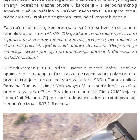
smanjiti potrebne ulazne otvore u karoseriji – s aerodinamičnog
aspekta riječ je načelno o velikom nedostatku. Nasuprot tome,
rijedak visinski zrak ima negativan uticaj na efikanost hlađenja.
Za izračun optimalnog kompromisa poslužio je softver za simulaciju
tehnološkog partnera ANSYS.
“Ovaj zadatak nismo mogli riješiti samo
s podacima iz zračnog tunela, u kojemu, primjerice, nije moguće u
stvarnosti prikazati rijedak zrak”, otkriva Demaison. “Ovdje nam je
simulacija uvelike pomogla pri određivanju potrebnih dimenzija za
rashladni sistem.”
U međuvremenu su u sklopu iscrpnih testnih vožnji detaljno
optimizirana saznanja iz faze razvoja. Krajem svibnja planirano je
prvo testiranje na originalnoj stazi za utrke u SAD-u. Tada za pilota
Romaina Dumasa i tim iz Volkswagen Motorsporta kreće završna
priprema za utrku “Pikes Peak International Hill Climb 2018” koja će
se održati 24. juna. Cilj je rekord u klasi električnih prototipova koji
trenutačno iznosi 8.57,118 minuta.