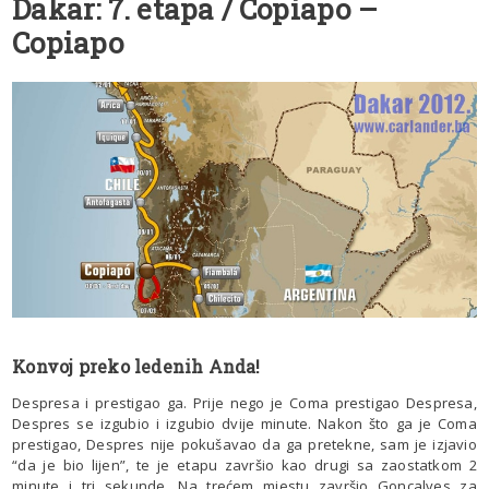
Dakar: 7. etapa / Copiapo –
Copiapo
Konvoj preko ledenih Anda!
Despresa i prestigao ga. Prije nego je Coma prestigao Despresa,
Despres se izgubio i izgubio dvije minute. Nakon što ga je Coma
prestigao, Despres nije pokušavao da ga pretekne, sam je izjavio
“da je bio lijen”, te je etapu završio kao drugi sa zaostatkom 2
minute i tri sekunde. Na trećem mjestu završio Goncalves za