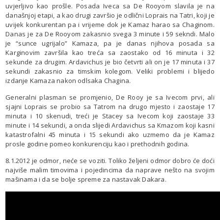
uvjerljivo kao prošle. Posada Iveca sa De Rooyom slavila je na
današnjoj etapi, a kao drugi završio je odlični Loprais na Tatri, koji je
uvijek konkurentan pa i vrijeme dok je Kamaz harao sa Chaginom.
Danas je za De Rooyom zakasnio svega 3 minute i 59 sekndi. Malo
je “sunce ugrijalo” Kamaza, pa je danas njihova posada sa
Karginovim završila kao treća sa zaostako od 16 minuta i 32
sekunde za drugim. Ardavichus je bio četvrti ali on je 17 minuta i 37
sekundi zakasnio za timskim kolegom. Veliki problemi i blijedo
izdanje Kamaza nakon odlsaka Chagina.
Generalni plasman se promjenio, De Rooy je sa Ivecom prvi, ali
sjajni Loprais se probio sa Tatrom na drugo mjesto i zaostaje 17
minuta i 10 skenudi, treći je Stacey sa Ivecom koji zaostaje 33
minute i 14 sekundi, a onda slijedi Ardavichus sa Kmazom koji kasni
katastrofalni 45 minuta i 15 sekundi ako uzmemo da je Kamaz
prosle godine pomeo konkurenciju kao i prethodnih godina.
8.1.2012 je odmor, neće se voziti. Toliko željeni odmor dobro će doći
najviše malim timovima i pojedincima da naprave nešto na svojim
mašinama i da se bolje spreme za nastavak Dakara.