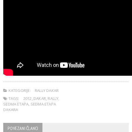
KATEGORIJE:
RALLY DAKAR
TAGS:
2012
,
DAKAR
,
RALLY
,
SEDMA ETAPA
,
SEDMA ETAPA
DAKARA
POVEZANI ČLANCI