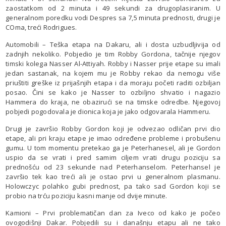
zaostatkom od 2 minuta i 49 sekundi za drugoplasiranim. U
generalnom poredku vodi Despres sa 7,5 minuta prednosti, drugi je
COma, treći Rodrigues.
Automobili – Teška etapa na Dakaru, ali i dosta uzbudljivija od
zadnjih nekoliko. Pobjedio je tim Robby Gordona, tačnije njegov
timski kolega Nasser Al-Attiyah. Robby i Nasser prije etape su imali
jedan sastanak, na kojem mu je Robby rekao da nemogu više
priuštiti greške iz prijašnjih etapa i da moraju početi raditi ozbiljan
posao. Čini se kako je Nasser to ozbiljno shvatio i nagazio
Hammera do kraja, ne obazirući se na timske odredbe. Njegovoj
pobjedi pogodovala je dionica koja je jako odgovarala Hammeru.
Drugi je završio Robby Gordon koji je odvezao odličan prvi dio
etape, ali pri kraju etape je imao određene probleme i probušenu
gumu. U tom momentu pretekao ga je Peterhanesel, ali je Gordon
uspio da se vrati i pred samim ciljem vrati drugu poziciju sa
prednošću od 23 sekunde nad Peterhanselom. Peterhansel je
završio tek kao treći ali je ostao prvi u generalnom plasmanu.
Holowczyc polahko gubi prednost, pa tako sad Gordon koji se
probio na trću poziciju kasni manje od dvije minute.
Kamioni – Prvi problematičan dan za Iveco od kako je počeo
ovogodišnji Dakar. Pobjedili su i današnju etapu ali ne tako