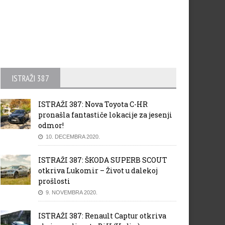
ISTRAŽI 387
ISTRAŽI 387: Nova Toyota C-HR
pronašla fantastiče lokacije za jesenji
odmor!
10. DECEMBRA 2020.
ISTRAŽI 387: ŠKODA SUPERB SCOUT
otkriva Lukomir – Život u dalekoj
prošlosti
9. NOVEMBRA 2020.
ISTRAŽI 387: Renault Captur otkriva