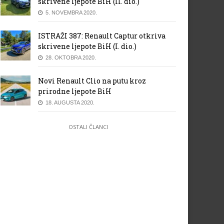
skrivene ljepote BiH (II. dio.)
5. NOVEMBRA 2020.
ISTRAŽI 387: Renault Captur otkriva
skrivene ljepote BiH (I. dio.)
28. OKTOBRA 2020.
Novi Renault Clio na putu kroz
prirodne ljepote BiH
18. AUGUSTA 2020.
OSTALI ČLANCI