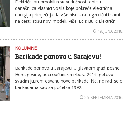
Električni automobili nisu budućnost, oni su
današnjica Vlasnici vozila koje pokreće električna
energija primjećuju da više nisu tako egzotični i sami
na cesti; stižu novi modeli. Piše: Edis Bulić Električni
19. JUNA 2018.
KOLUMNE
Barikade ponovo u Sarajevu!
Barikade ponovo u Sarajevu! U glavnom grad Bosne i
Hercegovine, uoči opštinskih izbora 2016. gotovo
svakim jutrom osvanu nove barikade! Ne, ne radi se o
barikadama kao sa početka 1992.
26. SEPTEMBRA 2016.