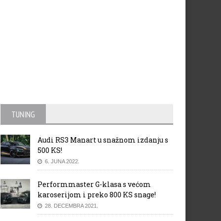
TUNING
Audi RS3 Manart u snažnom izdanju s
500 KS!
6. JUNA 2022.
Performmaster G-klasa s većom
karoserijom i preko 800 KS snage!
28. DECEMBRA 2021.