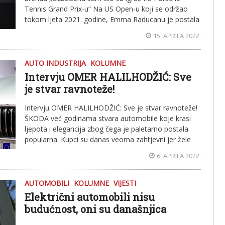
Tennis Grand Prix-u“ Na US Open-u koji se održao
tokom ljeta 2021. godine, Emma Raducanu je postala
15. APRILA 2022.
AUTO INDUSTRIJA
KOLUMNE
Intervju OMER HALILHODŽIĆ: Sve
je stvar ravnoteže!
Intervju OMER HALILHODŽIĆ: Sve je stvar ravnoteže!
ŠKODA već godinama stvara automobile koje krasi
ljepota i elegancija zbog čega je paletarno postala
popularna. Kupci su danas veoma zahtjevni jer žele
6. APRILA 2022.
AUTOMOBILI
KOLUMNE
VIJESTI
Električni automobili nisu
budućnost, oni su današnjica