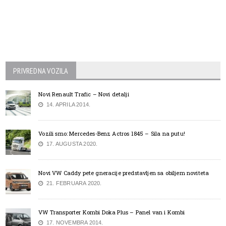
PRIVREDNA VOZILA
Novi Renault Trafic – Novi detalji
14. APRILA 2014.
Vozili smo: Mercedes-Benz Actros 1845 – Sila na putu!
17. AUGUSTA 2020.
Novi VW Caddy pete gneracije predstavljen sa obiljem noviteta
21. FEBRUARA 2020.
VW Transporter Kombi Doka Plus – Panel van i Kombi
17. NOVEMBRA 2014.