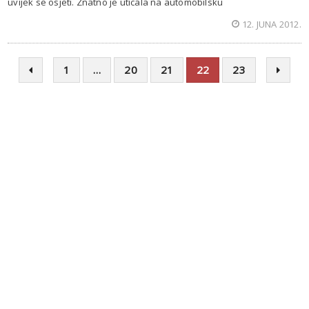
uvijek se osjeti. Znatno je uticala na automobilsku
12. JUNA 2012.
1
…
20
21
22
23