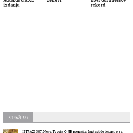
Autobus u XXL
Ženevi
novi Guinnessov
izdanju
rekord
ISTRAŽI 387
ISTRAŽI 387: Nova Toyota C-HR pronašla fantastiče lokacije za