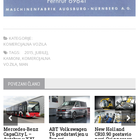
KATEGORIJE:
KOMERCIJALNA VOZILA
TAGS:
2015
,
JUBILEJ
,
KAMIONI
,
KOMERCIJALNA
VOZILA
,
MAN
POVEZANI ČLANCI
Mercedes-Benz
ABT Volkswagen
New Holland
CapaCity L –
T6 predstavljen u
CR10.90 postavio