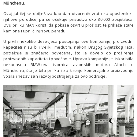
Münchenu.
Ovaj jubilej se obilježava kao dan otvorenih vrata za uposlenike i
njihove porodice, pa se očekuje prisustvo oko 30.000 posjetilaca.
Ovu priliku MAN koristi da pokaže osvrt u prošlost, te prikaže stare
kamione i upriliči njihovu paradu.
U prvih nekoliko desetljeća postojanja ove kompanije, proizvodni
kapaciteti nisu bili veliki, međutim, nakon Drugog Svjetskog rata,
potražnja je značajno povećana, što je dovelo do proširenja
proizvodnih kapaciteta i povećanje. Uprava kompanije je iskoristila
nekadašnju BMW-ova tvornica avionskih motora Allach, u
Münchenu, što je bila prilika i za širenje komercijalne proizvodnje
vozila i nezavisan razvoj postrojenja za ovo područje.