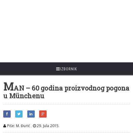
IZBORNIK
M
AN – 60 godina proizvodnog pogona
u Münchenu
Piše: M. Đurić
,
29. Jula 2015.