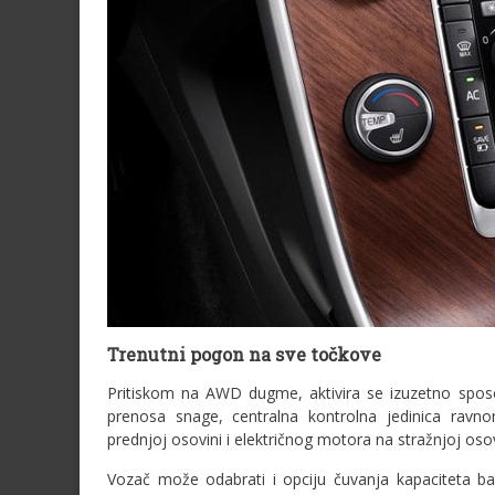
Trenutni pogon na sve točkove
Pritiskom na AWD dugme, aktivira se izuzetno spos
prenosa snage, centralna kontrolna jedinica ravn
prednjoj osovini i električnog motora na stražnjoj osov
Vozač može odabrati i opciju čuvanja kapaciteta bate