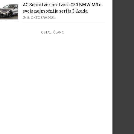
AC Schnitzer pretvara G80 BMW M3 u
svoju najmoćniju seriju 3 ikada
8. OKTOBRA 2021.
OSTALI ČLANCI