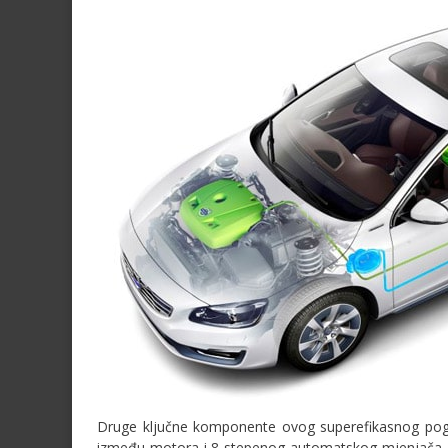
Druge ključne komponente ovog superefikasnog pogon
između motora i 8-stepenog automatskog mjenjača, te