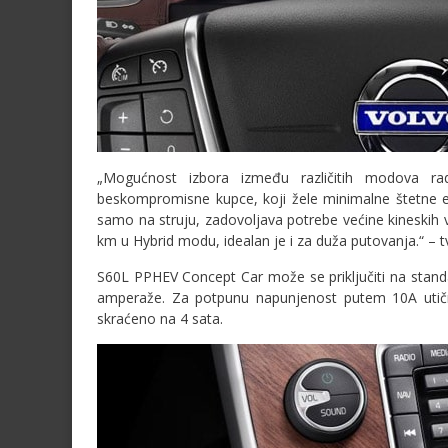
„Mogućnost izbora između različitih modova rad
beskompromisne kupce, koji žele minimalne štetne em
samo na struju, zadovoljava potrebe većine kinesk
km u Hybrid modu, idealan je i za duža putovanja.“ – t
S60L PPHEV Concept Car može se priključiti na standa
amperaže. Za potpunu napunjenost putem 10A utičnic
skraćeno na 4 sata.