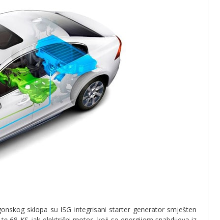
skog sklopa su ISG integrisani starter generator smješten
 68 KS jak električni motor, koji se energijom snabdijeva iz