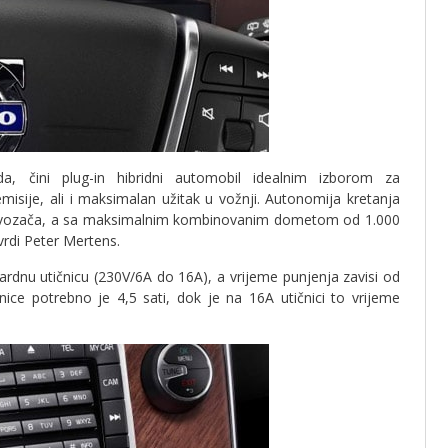
a, čini plug-in hibridni automobil idealnim izborom za
isije, ali i maksimalan užitak u vožnji. Autonomija kretanja
ih vozača, a sa maksimalnim kombinovanim dometom od 1.000
vrdi Peter Mertens.
rdnu utičnicu (230V/6A do 16A), a vrijeme punjenja zavisi od
e potrebno je 4,5 sati, dok je na 16A utičnici to vrijeme