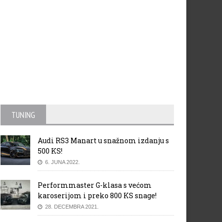
TUNING
Audi RS3 Manart u snažnom izdanju s
500 KS!
6. JUNA 2022.
Performmaster G-klasa s većom
karoserijom i preko 800 KS snage!
28. DECEMBRA 2021.