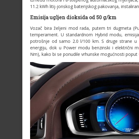
11.2 kWh litij-jonskog baterijskog pakovanja, instalira
Emisija ugljen dioksida od 50 g/km
Vozač bira željeni mod rada, putem tri dugmeta (Pu
temperament. U standardnom Hybrid modu, emisija u
potrošnje od samo 2.0 l/100 km. S druge strane u
energiju, dok u Power modu benzinski i električni 
Nm), kako bi se ponudile vrhunske mogućnosti poput 