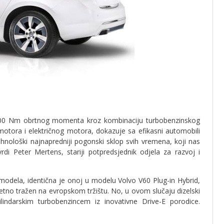
200 Nm obrtnog momenta kroz kombinaciju turbobenzinskog
motora i električnog motora, dokazuje sa efikasni automobili
ehnološki najnapredniji pogonski sklop svih vremena, koji nas
tvrdi Peter Mertens, stariji potpredsjednik odjela za razvoj i
modela, identična je onoj u modelu Volvo V60 Plug-in Hybrid,
uzetno tražen na evropskom tržištu. No, u ovom slučaju dizelski
lindarskim turbobenzincem iz inovativne Drive-E porodice.