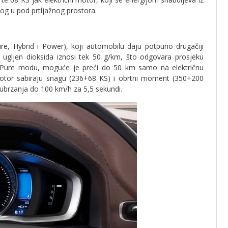
nog u pod prtljažnog prostora.
re, Hybrid i Power), koji automobilu daju potpuno drugačiji
gljen dioksida iznosi tek 50 g/km, što odgovara prosjeku
 Pure modu, moguće je preći do 50 km samo na električnu
motor sabiraju snagu (236+68 KS) i obrtni moment (350+200
ubrzanja do 100 km/h za 5,5 sekundi.