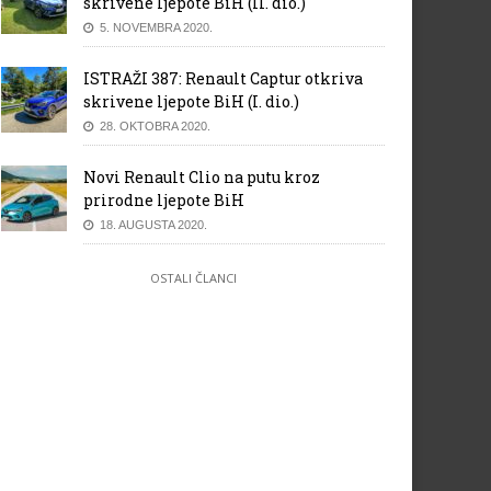
skrivene ljepote BiH (II. dio.)
5. NOVEMBRA 2020.
ISTRAŽI 387: Renault Captur otkriva
skrivene ljepote BiH (I. dio.)
28. OKTOBRA 2020.
Novi Renault Clio na putu kroz
prirodne ljepote BiH
18. AUGUSTA 2020.
OSTALI ČLANCI