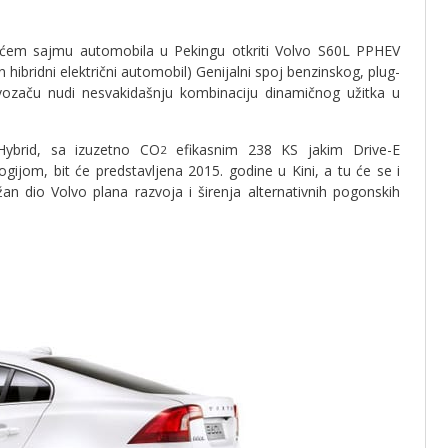
ećem sajmu automobila u Pekingu otkriti Volvo S60L PPHEV
in hibridni električni automobil) Genijalni spoj benzinskog, plug-
 vozaču nudi nesvakidašnju kombinaciju dinamičnog užitka u
Hybrid, sa izuzetno CO
efikasnim 238 KS jakim Drive-E
2
ijom, bit će predstavljena 2015. godine u Kini, a tu će se i
an dio Volvo plana razvoja i širenja alternativnih pogonskih