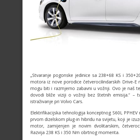
„Stvaranje pogonske jedinice sa 238+68 KS i 350+
motora iz nove porodice četverocilindarskih Drive-E 
mogu biti i razmjerno zabavni u vožnji. Ovo je naš t
dovodi bliže viziji o vožnji bez štetnih emisija.“ – 
istraživanje pri Volvo Cars.
Elektrifikacijska tehnologija konceptnog S60L PPHEV 
prvom dizelskom plug-in hibridu na svijetu, koji je iz
motor, zamijenjen je novim dvolitarskim, četveroci
Razvija 238 KS i 350 Nm obrtnog momenta.