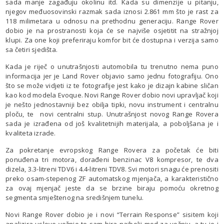
sada manje zagađuju okolinu itd. Kada su dimenzije u pitanju,
njegov međuosovinski razmak sada iznosi 2.861 mm što je rast za
118 milimetara u odnosu na prethodnu generaciju. Range Rover
dobio je na prostranosti koja će se najviše osjetitit na stražnjoj
klupi. Za one koji preferiraju komfor bit će dostupna i verzija samo
sa četiri sjedišta.
Kada je riječ o unutrašnjosti automobila tu trenutno nema puno
informacija jer je Land Rover objavio samo jednu fotografiju. Ono
što se može vidjeti iz te fotografije jest kako je dizajn kabine sličan
kao kod modela Evoque. Novi Range Rover dobio novi upravljač koji
je nešto jednostavniji bez obilja tipki, novu instrument i centralnu
ploču, te novi centralni stup. Unutrašnjost novog Range Rovera
sada je izrađena od još kvalitetnijih materijala, a poboljšana je i
kvaliteta izrade.
Za pokretanje evropskog Range Rovera za početak će biti
ponuđena tri motora, dorađeni benzinac V8 kompresor, te dva
dizela, 3.3-litreni TDV6 i 4.4-litreni TDV8. Svi motori snagu će prenositi
preko osam-stepenog ZF automatskog mjenjača, a karakteristično
za ovaj mjenjač jeste da se brzine biraju pomoću okretnog
segmenta smještenog na središnjem tunelu.
Novi Range Rover dobio je i novi “Terrain Response” sisitem koji
analizira uslove vožnje te sam bira najbolji mod za vožnju, a tu je i