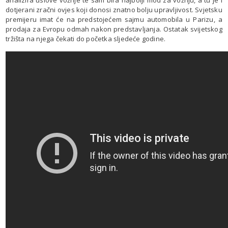
dotjerani zračni ovjes koji donosi znatno bolju upravljivost. Svjetsku
premijeru imat će na predstojećem sajmu automobila u Parizu, a
prodaja za Evropu odmah nakon predstavljanja. Ostatak svijetskog
tržišta na njega čekati do početka sljedeće godine.