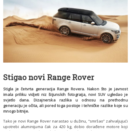
Stigao novi Range Rover
Stigla je četvrta generacija Range Rovera. Nakon što je javnost
imala priliku vidjeti niz šiijunskih fotograija, novi SUV ugledao je
svjetlo dana. Dizajnerska razlika u odnosu na prethodnu
generaciju je očita, ali pored toga postoje i tehničke razlike koje su
mnogo bitnije.
Tako je novi Range Rover narastao u dužinu, “smršao” zahvaljujući
upotrebi aluminijuma čak za 420 kg, dobio dorađene motore koji