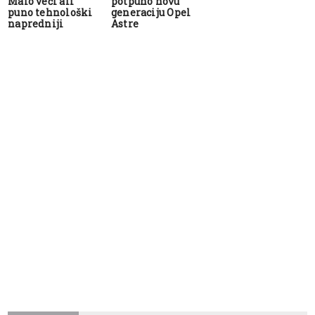
Malo veći ali
potpuno novu
puno tehnološki
generaciju Opel
napredniji
Astre