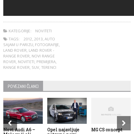
KATEGORIJE:
NOVITETI
TAGS:
2012
,
2013
,
AUTO
SAJAM U PARIZU
,
FOTOGRAFIJE
,
LAND ROVER
,
LAND ROVER -
RANGE ROVER
,
NOVI RANGE
ROVER
,
NOVITETI
,
PREMIJERA
,
RANGE ROVER
,
SUV
,
TERENCI
POVEZANI ČLANCI
Novi Audi A6 –
Opel najavljuje
MG CS concept