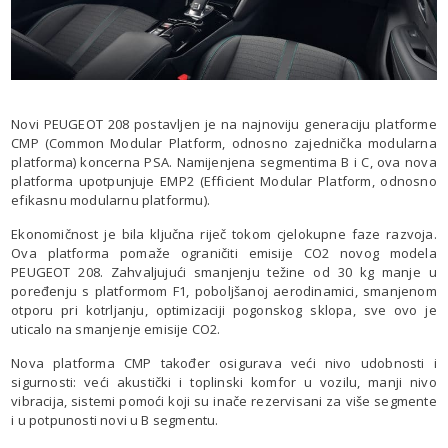
Novi PEUGEOT 208 postavljen je na najnoviju generaciju platforme
CMP (Common Modular Platform, odnosno zajednička modularna
platforma) koncerna PSA. Namijenjena segmentima B i C, ova nova
platforma upotpunjuje EMP2 (Efficient Modular Platform, odnosno
efikasnu modularnu platformu).
Ekonomičnost je bila ključna riječ tokom cjelokupne faze razvoja.
Ova platforma pomaže ograničiti emisije CO2 novog modela
PEUGEOT 208. Zahvaljujući smanjenju težine od 30 kg manje u
poređenju s platformom F1, poboljšanoj aerodinamici, smanjenom
otporu pri kotrljanju, optimizaciji pogonskog sklopa, sve ovo je
uticalo na smanjenje emisije CO2.
Nova platforma CMP također osigurava veći nivo udobnosti i
sigurnosti: veći akustički i toplinski komfor u vozilu, manji nivo
vibracija, sistemi pomoći koji su inače rezervisani za više segmente
i u potpunosti novi u B segmentu.