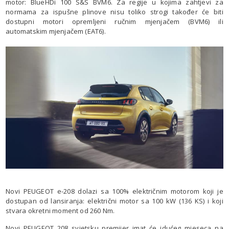
motor: BlueHDi 100 S&S BVM6. Za regije u kojima zahtjevi za
normama za ispušne plinove nisu toliko strogi također će biti
dostupni motori opremljeni ručnim mjenjačem (BVM6) ili
automatskim mjenjačem (EAT6).
Novi PEUGEOT e-208 dolazi sa 100% električnim motorom koji je
dostupan od lansiranja: električni motor sa 100 kW (136 KS) i koji
stvara okretni moment od 260 Nm.
Novi PEUGEOT 208 svjetsku premijer imat će idućeg mjeseca na