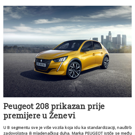
Peugeot 208 prikazan prije
premijere u Ženevi
U B segmentu sve je više vozila koja idu ka standardizaciji, nauštrb
zadovoljstva ili mladenačkog duha. Marka PEUGEOT ističe se među