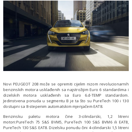
Novi PEUGEOT 208 može se opremiti cijelim nizom revolucionarnih
benzinskih motora usklađenih sa najstrožijim Euro 6 standardima i
dizelskih motora usklađenih sa Euro 6.d-TEMP standardom.
Jedinstvena ponuda u segmentu B je ta što su PureTech 100 i 130
dostupni sa 8-stepenim automatskim mjenjačem EAT8.
Benzinsku paletu motora čine 3-cilindarski, 1,2 litreni
motori:PureTech 75 S&S BVM5, PureTech 100 S&S BVM6 ili EAT8,
PureTech 130 S&S EAT8. Dizelsku ponudu čini 4-cilindarski 1,5 litreni