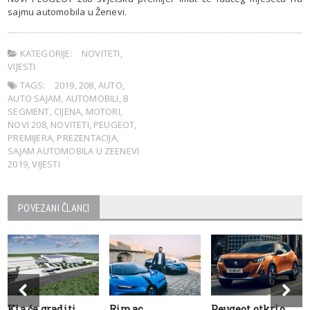
sajmu automobila u Ženevi.
KATEGORIJE:
NOVITETI
,
VIJESTI
TAGS:
2019
,
208
,
AUTO
,
AUTO SAJAM
,
AUTOMOBILI
,
B
SEGMENT
,
CIJENA
,
MOTORI
,
NOVI 208
,
NOVITETI
,
PEUGEOT
,
PREMIJERA
,
PREZENTACIJA
,
SAJAM AUTOMOBILA U ZEENEVI
2019
,
VIJESTI
POVEZANI ČLANCI
Kia će graditi
Rimac
Peugeot otkrio