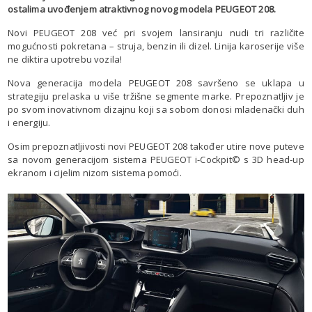
ostalima uvođenjem atraktivnog novog modela PEUGEOT 208.
Novi PEUGEOT 208 već pri svojem lansiranju nudi tri različite
mogućnosti pokretana – struja, benzin ili dizel. Linija karoserije više
ne diktira upotrebu vozila!
Nova generacija modela PEUGEOT 208 savršeno se uklapa u
strategiju prelaska u više tržišne segmente marke. Prepoznatljiv je
po svom inovativnom dizajnu koji sa sobom donosi mladenački duh
i energiju.
Osim prepoznatljivosti novi PEUGEOT 208 također utire nove puteve
sa novom generacijom sistema PEUGEOT i-Cockpit© s 3D head-up
ekranom i cijelim nizom sistema pomoći.