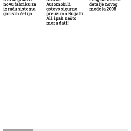
novu fabriku za
Automobili
detalje novog
izradu sistema
gotovo sigurno
modela 2008
gorivih ćelija
preuzima Bugatti.
Ali ipak nešto
mora dati!