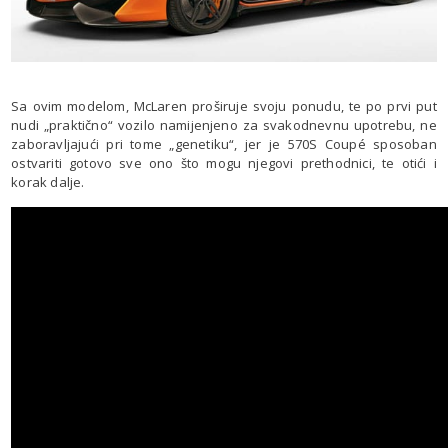
Sa ovim modelom, McLaren proširuje svoju ponudu, te po prvi put
nudi „praktično“ vozilo namijenjeno za svakodnevnu upotrebu, ne
zaboravljajući pri tome „genetiku“, jer je 570S Coupé sposoban
ostvariti gotovo sve ono što mogu njegovi prethodnici, te otići i
korak dalje.