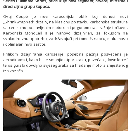
Series i Ultimate Series, pridružuje novi segment, otvarajući tržište i
šireći ciljnu grupu kupaca.
Ovaj Coupé je novi karoserijski oblik koji donosi novi
„Shrinkwrapped“ dizajn, na klasičnu postavku karbonske strukture
sa centralno postavljenim motorom i pogonom na stražnje točkove.
Karbonski MonoCell II je nanovo dizajniran, sa fokusom na
svakodnevnu upotrebu, zadržavajući pri tome čvrstoću, malu masu
i optimalan nivo zaštite.
Prilikom dizajniranja karoserije, posebna pažnja posvećena je
aerodinamici, kako bi se smanjio otpor zraku, povećao „downforce“
te osiguralo dovoljno svježeg zraka za hlađanje motora smještenog
iza vozača.