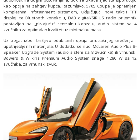
udobnost na dugim putovanjima, dok se trkaća sjedišta isporučuju
kao opcija na zahtjev kupca. Razumljivo, 570S Coupé je opremljen
kompletnim infotainment sistemom, uključujući novi taktili TFT
displej, te Bluetooth konekciju, DAB digital/SIRIUS radio prijemnik
postavljen na „plivajuću“ centralnu konzolu, audio sistem sa 4
zvučnika za optimalan kvalitet uz minimalnu masu.
Uz bogat izbor brižljivo odabranih opcija unutrašnjeg uređenja i
upotrijebljenih materijala. U dodatku se nudi McLaren Audio Plus 8-
Speaker Upgrade System (audio sistem sa 8 zvučnika) ili vrhunski
Bowers & Wilkins Premium Audio System snage 1.280 W sa 12
zvučnika, za vrhunski zvuk.