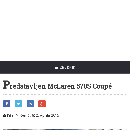
IZBORNIK
P
redstavljen McLaren 570S Coupé
Piše: M. Đurić
,
2. Aprila 2015.