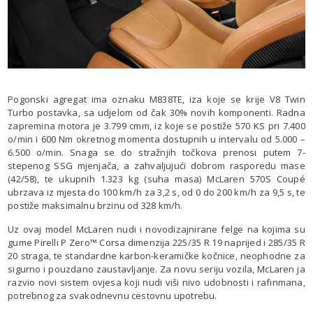
Pogonski agregat ima oznaku M838TE, iza koje se krije V8 Twin
Turbo postavka, sa udjelom od čak 30% novih komponenti. Radna
zapremina motora je 3.799 cmm, iz koje se postiže 570 KS pri 7.400
o/min i 600 Nm okretnog momenta dostupnih u intervalu od 5.000 –
6.500 o/min. Snaga se do stražnjih točkova prenosi putem 7-
stepenog SSG mjenjača, a zahvaljujući dobrom rasporedu mase
(42/58), te ukupnih 1.323 kg (suha masa) McLaren 570S Coupé
ubrzava iz mjesta do 100 km/h za 3,2 s, od 0 do 200 km/h za 9,5 s, te
postiže maksimalnu brzinu od 328 km/h.
Uz ovaj model McLaren nudi i novodizajnirane felge na kojima su
gume Pirelli P Zero™ Corsa dimenzija 225/35 R 19 naprijed i 285/35 R
20 straga, te standardne karbon-keramičke kočnice, neophodne za
sigurno i pouzdano zaustavljanje. Za novu seriju vozila, McLaren ja
razvio novi sistem ovjesa koji nudi viši nivo udobnosti i rafinmana,
potrebnog za svakodnevnu cestovnu upotrebu.