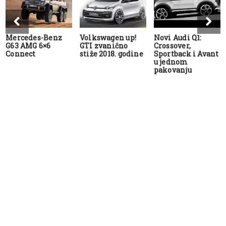
Mercedes-Benz
Volkswagen up!
Novi Audi Q1:
G63 AMG 6×6
GTI zvanično
Crossover,
Connect
stiže 2018. godine
Sportback i Avant
u jednom
pakovanju