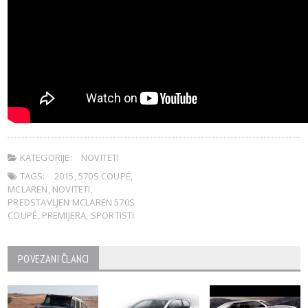
KATEGORIJE:
NOVITETI
TAGS:
2015
,
570S COUPÉ
,
MCLAREN
,
NOVITETI
,
PREDSTAVLJEN MCLAREN 570S
COUPÉ
,
PREMIJERA
,
SPORTISTI
POVEZANI ČLANCI