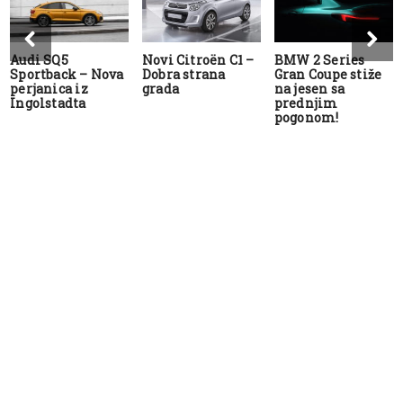
Audi SQ5
Novi Citroën C1 –
BMW 2 Series
Sportback – Nova
Dobra strana
Gran Coupe stiže
perjanica iz
grada
na jesen sa
Ingolstadta
prednjim
pogonom!