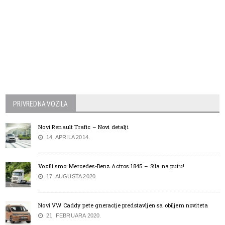
PRIVREDNA VOZILA
Novi Renault Trafic – Novi detalji
14. APRILA 2014.
Vozili smo: Mercedes-Benz Actros 1845 – Sila na putu!
17. AUGUSTA 2020.
Novi VW Caddy pete gneracije predstavljen sa obiljem noviteta
21. FEBRUARA 2020.