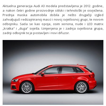
Aktuelna generacija Audi A3 modela predstavljena je 2012. godine,
a nakon četiri godine proizvodnje stilski i tehnološki je osvježena.
Prednja maska automobila dobila je nešto drugačiji izgled
zahvaljujući redizajniranoj masci i novoj svjetlosnoj grupi, te novom
odbojniku. Sada se kao opcija, osim xenona, nude i LED matrix
„kratka“ i „duga“ svjetla. Izmjenjena je i zadnja svjetlosna grupa,
zadnji odbojnik te je postavljen i novi difuzor.