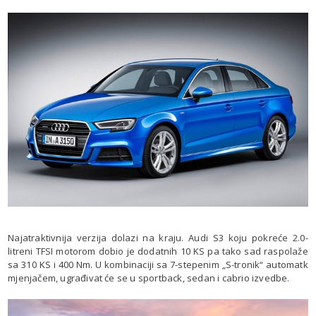
Najatraktivnija verzija dolazi na kraju. Audi S3 koju pokreće 2.0-
litreni TFSI motorom dobio je dodatnih 10 KS pa tako sad raspolaže
sa 310 KS i 400 Nm. U kombinaciji sa 7-stepenim „S-tronik“ automatk
mjenjačem, ugrađivat će se u sportback, sedan i cabrio izvedbe.