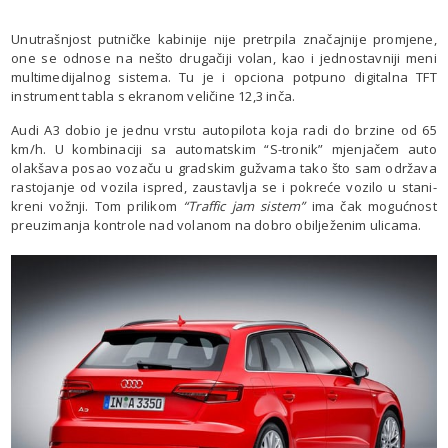
Unutrašnjost putničke kabinije nije pretrpila značajnije promjene,
one se odnose na nešto drugačiji volan, kao i jednostavniji meni
multimedijalnog sistema. Tu je i opciona potpuno digitalna TFT
instrument tabla s ekranom veličine 12,3 inča.
Audi A3 dobio je jednu vrstu autopilota koja radi do brzine od 65
km/h. U kombinaciji sa automatskim “S-tronik” mjenjačem auto
olakšava posao vozaču u gradskim gužvama tako što sam održava
rastojanje od vozila ispred, zaustavlja se i pokreće vozilo u stani-
kreni vožnji. Tom prilikom
“Traffic jam sistem”
ima čak mogućnost
preuzimanja kontrole nad volanom na dobro obilježenim ulicama.