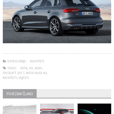
KATEGORIJE:
NOVITETI
TAGS:
2016
,
A3
,
AUDI
,
FACELIFT 2017
,
NOVI AUDI A3
,
NOVITETI
,
VIJESTI
POVEZANI ČLANCI