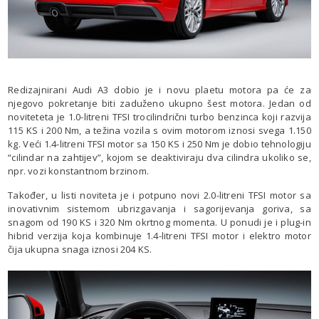
Redizajnirani Audi A3 dobio je i novu plaetu motora pa će za
njegovo pokretanje biti zaduženo ukupno šest motora. Jedan od
noviteteta je 1.0-litreni TFSI trocilindrični turbo benzinca koji razvija
115 KS i 200 Nm, a težina vozila s ovim motorom iznosi svega 1.150
kg. Veći 1.4-litreni TFSI motor sa 150 KS i 250 Nm je dobio tehnologiju
“cilindar na zahtijev”, kojom se deaktiviraju dva cilindra ukoliko se,
npr. vozi konstantnom brzinom.
Također, u listi noviteta je i potpuno novi 2.0-litreni TFSI motor sa
inovativnim sistemom ubrizgavanja i sagorijevanja goriva, sa
snagom od 190 KS i 320 Nm okrtnog momenta. U ponudi je i plug-in
hibrid verzija koja kombinuje 1.4-litreni TFSI motor i elektro motor
čija ukupna snaga iznosi 204 KS.