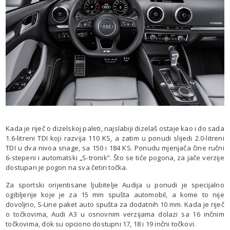
Kada je riječ o dizelskoj paleti, najslabiji dizelaš ostaje kao i do sada
1.6-litreni TDI koji razvija 110 KS, a zatim u ponudi slijedi 2.0-litreni
TDI u dva nivoa snage, sa 150 i 184 KS. Ponudu mjenjača čine ručni
6-stepeni i automatski „S-tronik”. Što se tiče pogona, za jače verzije
dostupan je pogon na sva četiri točka.
Za sportski orijentisane ljubitelje Audija u ponudi je specijalno
ogibljenje koje je za 15 mm spušta automobil, a kome to nije
dovoljno, S-Line paket auto spušta za dodatnih 10 mm. Kada je riječ
o točkovima, Audi A3 u osnovnim verzijama dolazi sa 16 inčnim
točkovima, dok su opciono dostupni 17, 18 i 19 inčni točkovi.