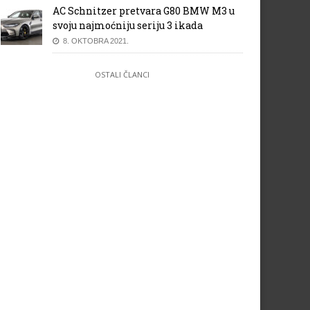
AC Schnitzer pretvara G80 BMW M3 u
svoju najmoćniju seriju 3 ikada
8. OKTOBRA 2021.
OSTALI ČLANCI
vi BMW X4 – Zvanične
Peugeot na sajmu automobil 
ografije
Ženevi 2012.