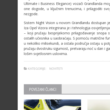
Ultimate i Business Elegance) vozači Grandlanda mog
one dogode, u ključnim trenucima, i prilagoditi sv
nezgode.
Sistem Night Vision u novom Grandlandu dostupan je 
Iza Opel Vizora integrirana je i tehnologija osvjetlje
– koji pružaju besprijekorno prilagođavanje snopa svje
ostalih učesnika u saobraćaju. S pomoću matrične funkc
u nekoliko milisekundi, a ostala područja ostaju u p
pružaju dvostruku sigurnost, pretvaraju noć u dan i g
lošim svjetlosnim uslovima.
KATEGORIJE:
NOVITETI
POVEZANI ČLANCI