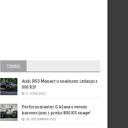
TUNING
Audi RS3 Manart u snažnom izdanju s
500 KS!
6. JUNA 2022.
Performmaster G-klasa s većom
karoserijom i preko 800 KS snage!
28. DECEMBRA 2021.