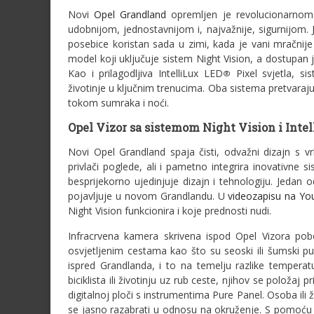
Novi
Opel Grandland
opremljen je revolucionarnom
udobnijom, jednostavnijom i, najvažnije, sigurnijom. J
posebice koristan sada u zimi, kada je vani mračnije 
model koji uključuje sistem Night Vision, a dostupan 
Kao i prilagodljiva IntelliLux LED
Pixel svjetla, s
®
životinje u ključnim trenucima. Oba sistema pretvaraj
tokom sumraka i noći.
Opel Vizor sa sistemom Night Vision i Inte
Novi Opel Grandland spaja čisti, odvažni dizajn s v
privlači poglede, ali i pametno integrira inovativne 
besprijekorno ujedinjuje dizajn i tehnologiju. Jedan o
pojavljuje u novom Grandlandu. U
videozapisu na Y
Night Vision funkcionira i koje prednosti nudi.
Infracrvena kamera skrivena ispod Opel Vizora pob
osvjetljenim cestama kao što su seoski ili šumski pu
ispred Grandlanda, i to na temelju razlike temper
biciklista ili životinju uz rub ceste, njihov se položa
digitalnoj ploči s instrumentima Pure Panel. Osoba ili ž
se jasno razabrati u odnosu na okruženje. S pomoću 