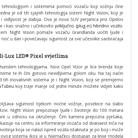
 tehnologijom i sistemima pomoći vozaču koji vožnju čine
edna je od tih sjajnih tehnologija sistem Night Vision, koji je
i vidljivost je slabija. Ova je nova SUV perjanica prvi Opelov
je i kao snažno i učinkovito
priključno (plug-in) hibridno vozilo
.
istem Night Vision pomaže vozaču Grandlanda uočiti ljude i
u noć u dan i povećavaju sigurnost za sve učesnike saobraćaja
lli-Lux LED
Pixel svjetlima
®
rhunskim tehnologijama. Novi Opel Vizor je lice brenda koje
sisteme te ih čini gotovo nevidljivima golom oku. Na taj način
d tih inovativnih sistema je i Night Vision, koji se premijerno
ouTubeu
koji traje manje od jedne minute možete vidjeti kako
oljšava sigurnost tijekom noćne vožnje, posebice na slabo
tovi. Night Vision prepoznaje ljude i životinje do 100 metara
ature u odnosu na okruženje. Čim kamera prepozna pješaka,
j prikazuje na centru za informiranje vozača od dvanaest inča na
ivotinja koja se nalazi ispred vozila istaknuta je po boji i može
ovog sistema (koji je u Njemačkoj dostupan za linije modela