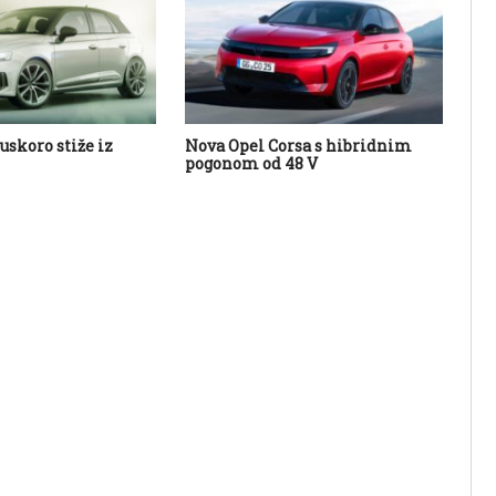
uskoro stiže iz
Nova Opel Corsa s hibridnim
No
pogonom od 48 V
fot