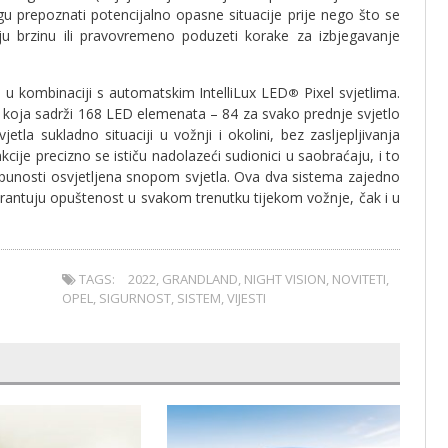
u prepoznati potencijalno opasne situacije prije nego što se
oju brzinu ili pravovremeno poduzeti korake za izbjegavanje
u kombinaciji s automatskim IntelliLux LED
Pixel svjetlima.
®
nja koja sadrži 168 LED elemenata – 84 za svako prednje svjetlo
tla sukladno situaciji u vožnji i okolini, bez zasljepljivanja
ije precizno se ističu nadolazeći sudionici u saobraćaju, i to
otpunosti osvjetljena snopom svjetla. Ova dva sistema zajedno
arantuju opuštenost u svakom trenutku tijekom vožnje, čak i u
TAGS:
2022
,
GRANDLAND
,
NIGHT VISION
,
NOVITETI
,
OPEL
,
SIGURNOST
,
SISTEM
,
VIJESTI