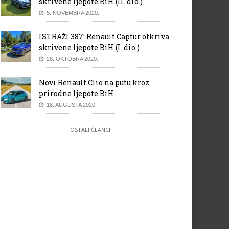
skrivene ljepote BiH (II. dio.)
5. NOVEMBRA 2020.
ISTRAŽI 387: Renault Captur otkriva
skrivene ljepote BiH (I. dio.)
28. OKTOBRA 2020.
Novi Renault Clio na putu kroz
prirodne ljepote BiH
18. AUGUSTA 2020.
OSTALI ČLANCI