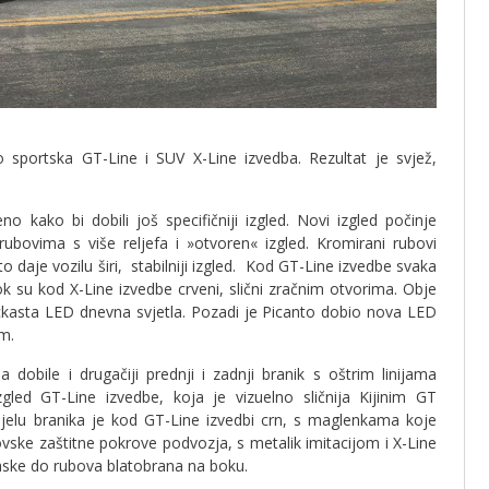
o sportska GT-Line i SUV X-Line izvedba. Rezultat je svjež,
eno kako bi dobili još specifičniji izgled. Novi izgled počinje
ubovima s više reljefa i »otvoren« izgled. Kromirani rubovi
to daje vozilu širi, stabilniji izgled. Kod GT-Line izvedbe svaka
k su kod X-Line izvedbe crveni, slični zračnim otvorima. Obje
ockasta LED dnevna svjetla. Pozadi je Picanto dobio nova LED
im.
dobile i drugačiji prednji i zadnji branik s oštrim linijama
izgled GT-Line izvedbe, koja je vizuelno sličnija Kijinim GT
jelu branika je kod GT-Line izvedbi crn, s maglenkama koje
ovske zaštitne pokrove podvozja, s metalik imitacijom i X-Line
aske do rubova blatobrana na boku.