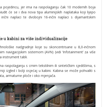
a pojedincu, jer ima na raspolaganju čak 10 modernih boja
udit će se i dva nova tipa aluminijskih naplataka koji lijepo
- inčni naplaci te dvobojni 16-inčni naplaci s dijamantskim
e u kabini za više individualizacije
tehnološke nadgradnje koje su skoncentrisane u 8,0-inčnom
nim navigacijskim sistemom (AVN) (vidi ‘Infotainment’ za više
na instrument tabli.
a raspolaganju s crnim tekstilnim ili sintetičkim sjedištima, s
iji izgled i bolji osjećaj u kabini. Kabina se može pohvaliti s
ata, armaturne ploče i oko mjenjača.