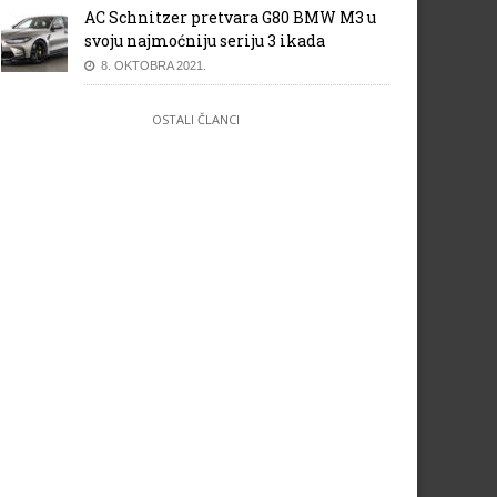
AC Schnitzer pretvara G80 BMW M3 u
svoju najmoćniju seriju 3 ikada
8. OKTOBRA 2021.
OSTALI ČLANCI