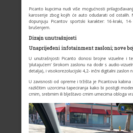
Picanto kupcima nudi više mogućnosti prilagođavanj
karoserije zbog kojih će auto odudarati od ostalih. N
dopunjuju Picantov sportski karakter: 16-kraki, 14
brušenjem.
Dizajn unutrašnjosti
U
naprijeđeni infotainment zasloni; nove boj
U unutrašnjosti Picanto donosi brojne vizuelne i 
‘plutajućem’ širokom zaslonu na dodir s audio-vizuel
detalja), i visokorezolucijski 4,2- inčni digitalni zaslon 
U zavisnosti od opreme i tržišta je Picantova kabina n
različitim uzorcima tapeciranja kako bi postigli modern
crnim, srebrnim ili blještavo crnim umecima obloga vr