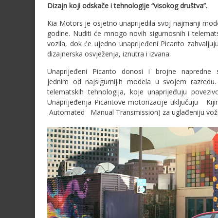
Di
z
aj
n koji odskače i tehnologije “visokog društva”.
Kia Motors je osjetno unaprijedila svoj najmanji mode
godine. Nuditi će mnogo novih sigurnosnih i telemats
vozila, dok će ujedno unaprijeđeni Picanto zahvaljuj
dizajnerska osvježenja, iznutra i izvana.
Unaprijeđeni Picanto donosi i brojne napredne sig
jednim od najsigurnijih modela u svojem razredu.
telematskih tehnologija, koje unaprijeđuju poveziv
Unaprijeđenja Picantove motorizacije uključuju
Automated Manual Transmission) za uglađeniju vož