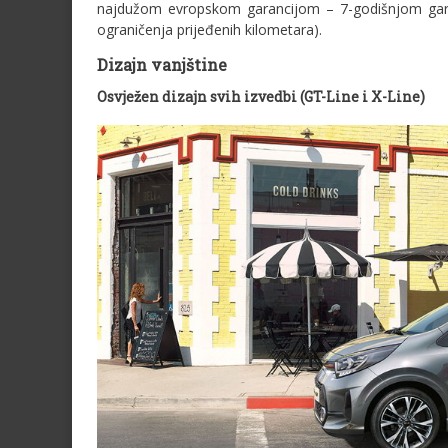
najdužom evropskom garancijom – 7-godišnjom garan
ograničenja prijeđenih kilometara).
Dizajn vanjštine
O
svježen dizajn svih izvedbi (GT-Line i X-Line)