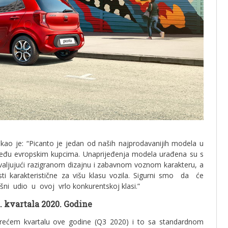
rekao je: “Picanto je jedan od naših najprodavanijih modela u
 među evropskim kupcima. Unaprijeđenja modela urađena su s
valjujući razigranom dizajnu i zabavnom voznom karakteru, a
osti karakteristične za višu klasu vozila. Sigurni smo da će
i udio u ovoj vrlo konkurentskoj klasi.”
3. kvartala 2020. Godine
trećem kvartalu ove godine (Q3 2020) i to sa standardnom