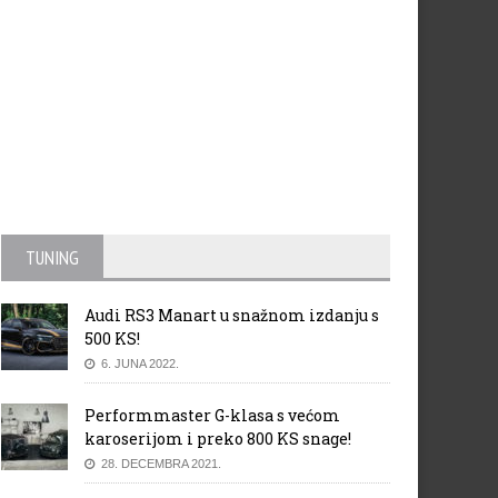
TUNING
Audi RS3 Manart u snažnom izdanju s
500 KS!
6. JUNA 2022.
Performmaster G-klasa s većom
karoserijom i preko 800 KS snage!
28. DECEMBRA 2021.