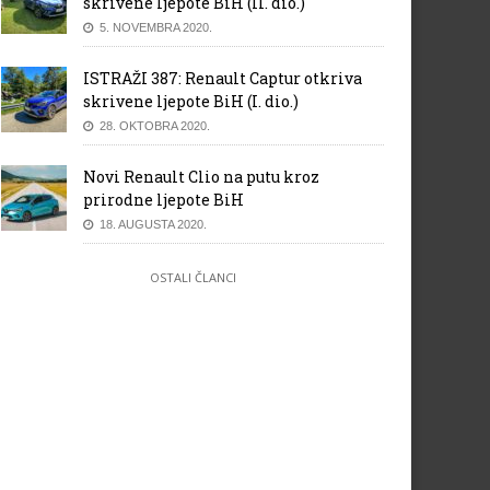
skrivene ljepote BiH (II. dio.)
5. NOVEMBRA 2020.
ISTRAŽI 387: Renault Captur otkriva
skrivene ljepote BiH (I. dio.)
28. OKTOBRA 2020.
Novi Renault Clio na putu kroz
prirodne ljepote BiH
18. AUGUSTA 2020.
OSTALI ČLANCI