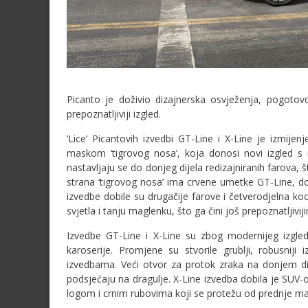
Picanto je doživio dizajnerska osvježenja, pogotov
prepoznatljiviji izgled.
‘Lice’ Picantovih izvedbi GT-Line i X-Line je izmijenj
maskom ‘tigrovog nosa’, koja donosi novi izgled s r
nastavljaju se do donjeg dijela redizajniranih farova, š
strana ‘tigrovog nosa’ ima crvene umetke GT-Line, do
izvedbe dobile su drugačije farove i četverodjelna k
svjetla i tanju maglenku, što ga čini još prepoznatljivij
Izvedbe GT-Line i X-Line su zbog modernijeg izgleda 
karoserije. Promjene su stvorile grublji, robusniji 
izvedbama. Veći otvor za protok zraka na donjem di
podsjećaju na dragulje. X-Line izvedba dobila je SUV-
logom i crnim rubovima koji se protežu od prednje m