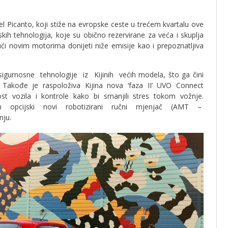
l Picanto, koji stiže na evropske ceste u trećem kvartalu ove
kih tehnologija, koje su obično rezervirane za veća i skuplja
ući novim motorima donijeti niže emisije kao i prepoznatljiva
urnosne tehnologije iz Kijinih većih modela, što ga čini
 Takođe je raspoloživa Kijina nova ‘faza II’ UVO Connect
ost vozila i kontrole kako bi smanjili stres tokom vožnje.
 Kijin opcijski novi robotizirani ručni mjenjač (AMT –
nju.