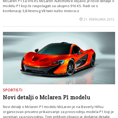
McLaren P1 sa 916 KS McLaren Automotive objavio je nove detalje o
modelu P1 koji će raspolagati sa ukupno 916 KS. Radi se o
kombinaciji 3,8-litrenog V8 twin-turbo motora iz
21. FEBRUARA 2013.
SPORTISTI
Novi detalji o Mclaren P1 modelu
Novi detalji o Mclaren P1 modelu McLaren je na Beverly Hillsu
organizovao privatno prikazivanje za proizvodnju modela P1 koji je
spreman za proizvodnju. Tom prilikom objavio je dodatne detalje