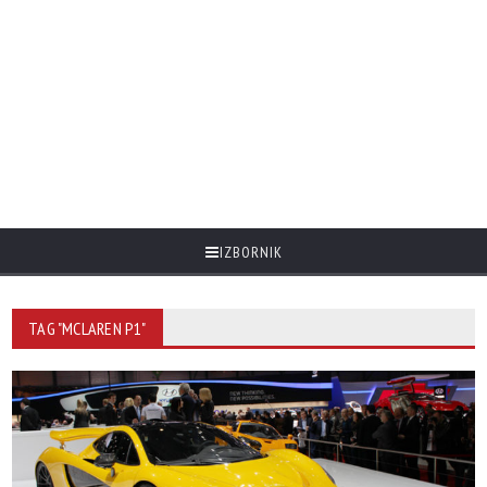
IZBORNIK
TAG "MCLAREN P1"