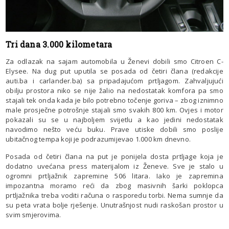
Tri dana 3.000 kilometara
Za odlazak na sajam automobila u Ženevi dobili smo Citroen C-
Elysee. Na dug put uputila se posada od četiri člana (redakcije
auti.ba i carlander.ba) sa pripadajućom prtljagom. Zahvaljujući
obilju prostora niko se nije žalio na nedostatak komfora pa smo
stajali tek onda kada je bilo potrebno točenje goriva – zbog iznimno
male prosječne potrošnje stajali smo svakih 800 km. Ovjes i motor
pokazali su se u najboljem svijetlu a kao jedini nedostatak
navodimo nešto veću buku. Prave utiske dobili smo poslije
ubitačnog tempa koji je podrazumijevao 1.000 km dnevno.
Posada od četiri člana na put je ponijela dosta prtljage koja je
dodatno uvećana press materijalom iz Ženeve. Sve je stalo u
ogromni prtljažnik zapremine 506 litara. Iako je zapremina
impozantna moramo reći da zbog masivnih šarki poklopca
prtljažnika treba voditi računa o rasporedu torbi. Nema sumnje da
su peta vrata bolje rješenje. Unutrašnjost nudi raskošan prostor u
svim smjerovima.