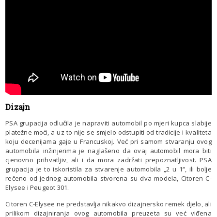
Dizajn
PSA grupacija odlučila je napraviti automobil po mjeri kupca slabije
platežne moći, a uz to nije se smjelo odstupiti od tradicije i kvaliteta
koju decenijama gaje u Francuskoj. Već pri samom stvaranju ovog
automobila inžinjerima je naglašeno da ovaj automobil mora biti
cjenovno prihvatljiv, ali i da mora zadržati prepoznatljivost. PSA
grupacija je to iskoristila za stvarenje automobila „2 u 1“, ili bolje
rečeno od jednog automobila stvorena su dva modela, Citoren C-
Elysee i Peugeot 301.
Citoren C-Elysee ne predstavlja nikakvo dizajnersko remek djelo, ali
prilikom dizajniranja ovog automobila preuzeta su već viđena