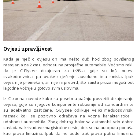
Ovjes i upravljivost
Kada je riječ o ovjesu on ima nešto duži hod zbog povišenog
rastojanja za 2 cm u odnosu na prosječne automobile. Već smo rekli
da je C-Elysee dizajniran za tržišta, gdje su loši putevi
svakodnevnica, pa ovakvo rješenje apsolutno ima smisla. Ipak
ovjes nije premekan, ali nije ni pretvrd, što zaista pruža mogućnost
lagodne vožnje u gotovo svim uslovima.
Iz Citroena navode kako su posebnu pažnju posvetili dizajniranju
ovjesa, gdje su njegove komponente robusnije od standardnih te
su adekvatno zaštićene. C-Elysee odlikuje veliki međuosovinski
razmak koji se pozitivno odražava na vozne karakteristike i
udobnost automobila. Zbog dobrog balansa automobil vrlo dobro
savladava krivudave magistralne ceste, dok se na autoputu ponaša
kao prava limuzina. Ipak da ne bude baš prava putna limuzina