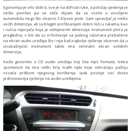
Egonomija je vrlo dobra, sve je na dohvat ruke, a položaj sjedenja je
nešto povišen pa se stiče dojam da se vozite u visočijem
automobilu nego što stvarno C-Elysee jeste. Sam upravljač je nešto
većih dimenzija, ali sa blagim profilisanjem dobro leži u rukama, kao
i ručica mjenjača koja je odmjerenih dimenzija. Instrument ploča je
pregledna, s tim da su informacije sa putnog računara prebačene
na ekran audio uređaja što i nije baš najbolje rješenje obzirom da u
unutrašnjosti instrument table ima centralni ekran solidnih
dimenzija.
Kada govorimo o CD audio uređaju koji čita mp3 formate, treba
spomenuti da ima veliki broj malih tipki koje odvraćaju pažnju
vozača prilikom njegovog korištenja. Ipak postoje već dosta
jednostavnija rješenja na audio uređajima.