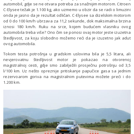
automobil, gdje se ne otvara potreba za snažnijim motorom. Citroen
C-Elysee težak je 1.100 kg, ako uzmemo u obzir da se radi o limuzini
onda je jasno da je rezultat odličan. C-Elysee sa dizelskim motorom
od 0 do 100 km/h ubrzava za 11,2 sekunde, dok maksimalna brzina
iznosi 180 km/h. Ruku na srce, kojem budućem vlasniku ovog
automobila treba više? Ono čim se ponosi ovaj motor jeste izuzetna
štedljivost, za koju slobodno možemo reći da je izuzetno jak adut
ovog automobila.
Tokom testa potrošnja u gradskim uslovima bila je 5,5 litara, ali
nevjerovatnu štedljivost motor je pokazao na otvorenoj
magistralnoj cesti, gdje smo zabilježili prosječnu potrošnju od 3,5
l/100 km. Uz nešto opreznije pritiskanje papučice gasa sa jednim
rezervoarom goriva na magistralnim putevima možete preći i do
1.200 km.