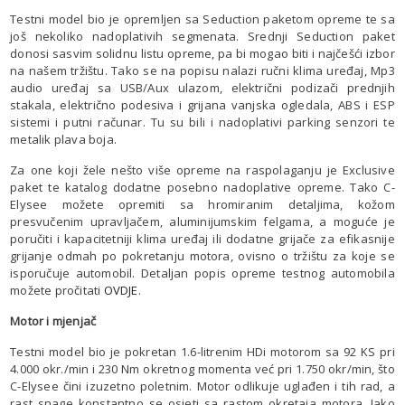
Testni model bio je opremljen sa Seduction paketom opreme te sa
još nekoliko nadoplativih segmenata. Srednji Seduction paket
donosi sasvim solidnu listu opreme, pa bi mogao biti i najčešći izbor
na našem tržištu. Tako se na popisu nalazi ručni klima uređaj, Mp3
audio uređaj sa USB/Aux ulazom, električni podizači prednjih
stakala, električno podesiva i grijana vanjska ogledala, ABS i ESP
sistemi i putni računar. Tu su bili i nadoplativi parking senzori te
metalik plava boja.
Za one koji žele nešto više opreme na raspolaganju je Exclusive
paket te katalog dodatne posebno nadoplative opreme. Tako C-
Elysee možete opremiti sa hromiranim detaljima, kožom
presvučenim upravljačem, aluminijumskim felgama, a moguće je
poručiti i kapacitetniji klima uređaj ili dodatne grijače za efikasnije
grijanje odmah po pokretanju motora, ovisno o tržištu za koje se
isporučuje automobil. Detaljan popis opreme testnog automobila
možete pročitati
OVDJE
.
Motor i mjenjač
Testni model bio je pokretan 1.6-litrenim HDi motorom sa 92 KS pri
4.000 okr./min i 230 Nm okretnog momenta već pri 1.750 okr/min, što
C-Elysee čini izuzetno poletnim. Motor odlikuje uglađen i tih rad, a
rast snage konstantno se osjeti sa rastom okretaja motora. Iako