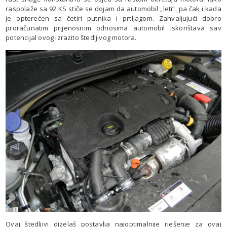
raspolaže sa 92 KS stiče se dojam da automobil „leti“, pa čak i kada
je opterećen sa četiri putnika i prtljagom. Zahvaljujući dobro
proračunatim prijenosnim odnosima automobil iskorištava sav
potencijal ovog izrazito štedljivog motora.
Ovaj štedljivi dizelaš postavlja najoptimalnije rješenje za ovaj