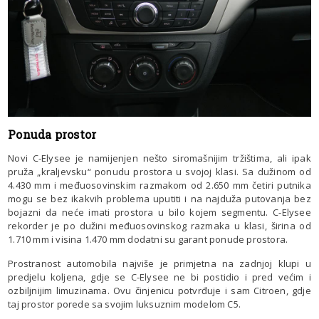
Ponuda prostor
Novi C-Elysee je namijenjen nešto siromašnijim tržištima, ali ipak
pruža „kraljevsku“ ponudu prostora u svojoj klasi. Sa dužinom od
4.430 mm i međuosovinskim razmakom od 2.650 mm četiri putnika
mogu se bez ikakvih problema uputiti i na najduža putovanja bez
bojazni da neće imati prostora u bilo kojem segmentu. C-Elysee
rekorder je po dužini međuosovinskog razmaka u klasi, širina od
1.710 mm i visina 1.470 mm dodatni su garant ponude prostora.
Prostranost automobila najviše je primjetna na zadnjoj klupi u
predjelu koljena, gdje se C-Elysee ne bi postidio i pred većim i
ozbiljnijim limuzinama. Ovu činjenicu potvrđuje i sam Citroen, gdje
taj prostor porede sa svojim luksuznim modelom C5.