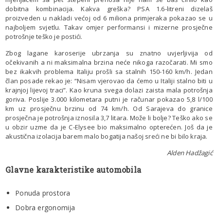
dobitna kombinacija. Kakva greška? PSA 1.6-litreni dizelaš
proizveden u nakladi većoj od 6 miliona primjeraka pokazao se u
najboljem svjetlu. Takav omjer performansi i mizerne prosječne
potrošnje teško je postići.
Zbog lagane karoserije ubrzanja su znatno uvjerljivija od
očekivanih a ni maksimalna brzina neće nikoga razočarati. Mi smo
bez ikakvih problema Italiju prošli sa stalnih 150-160 km/h. Jedan
član posade rekao je: “Nisam vjerovao da ćemo u Italiji stalno biti u
krajnjoj lijevoj traci”. Kao kruna svega dolazi zaista mala potrošnja
goriva. Poslije 3.000 kilometara putni je računar pokazao 5,8 l/100
km uz prosječnu brzinu od 74 km/h. Od Sarajeva do granice
prosječna je potrošnja iznosila 3,7 litara. Može li bolje? Teško ako se
u obzir uzme da je C-Elysee bio maksimalno opterećen. Još da je
akustična izolacija barem malo bogatija našoj sreći ne bi bilo kraja.
Alden Hadžagić
Glavne karakteristike automobila
Ponuda prostora
Dobra ergonomija