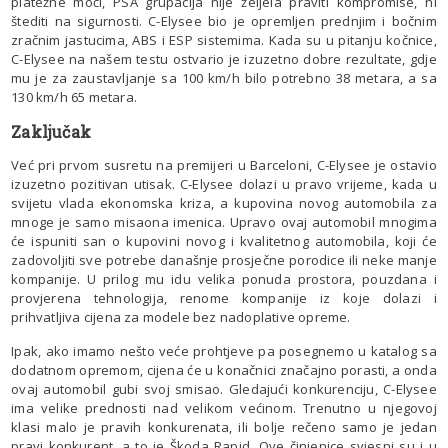
platežne moći, PSA grupacija nije željela praviti kompromise, ni
štediti na sigurnosti. C-Elysee bio je opremljen prednjim i bočnim
zračnim jastucima, ABS i ESP sistemima. Kada su u pitanju kočnice,
C-Elysee na našem testu ostvario je izuzetno dobre rezultate, gdje
mu je za zaustavljanje sa 100 km/h bilo potrebno 38 metara, a sa
130 km/h 65 metara.
Zaključak
Već pri prvom susretu na premijeri u Barceloni, C-Elysee je ostavio
izuzetno pozitivan utisak. C-Elysee dolazi u pravo vrijeme, kada u
svijetu vlada ekonomska kriza, a kupovina novog automobila za
mnoge je samo misaona imenica. Upravo ovaj automobil mnogima
će ispuniti san o kupovini novog i kvalitetnog automobila, koji će
zadovoljiti sve potrebe današnje prosječne porodice ili neke manje
kompanije. U prilog mu idu velika ponuda prostora, pouzdana i
provjerena tehnologija, renome kompanije iz koje dolazi i
prihvatljiva cijena za modele bez nadoplative opreme.
Ipak, ako imamo nešto veće prohtjeve pa posegnemo u katalog sa
dodatnom opremom, cijena će u konačnici značajno porasti, a onda
ovaj automobil gubi svoj smisao. Gledajući konkurenciju, C-Elysee
ima velike prednosti nad velikom većinom. Trenutno u njegovoj
klasi malo je pravih konkurenata, ili bolje rečeno samo je jedan
pravi konkurent, a to je Škoda Rapid. Ove činjenice svjesni su i u