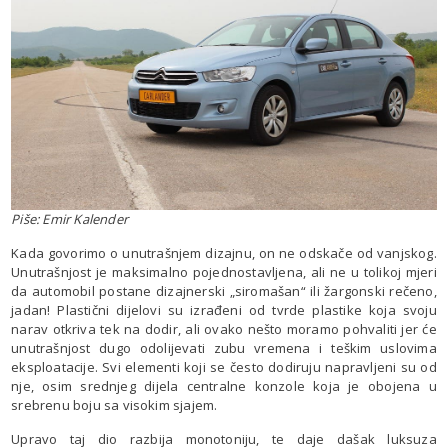
Piše: Emir Kalender
Kada govorimo o unutrašnjem dizajnu, on ne odskače od vanjskog.
Unutrašnjost je maksimalno pojednostavljena, ali ne u tolikoj mjeri
da automobil postane dizajnerski „siromašan“ ili žargonski rečeno,
jadan! Plastični dijelovi su izrađeni od tvrde plastike koja svoju
narav otkriva tek na dodir, ali ovako nešto moramo pohvaliti jer će
unutrašnjost dugo odolijevati zubu vremena i teškim uslovima
eksploatacije. Svi elementi koji se često dodiruju napravljeni su od
nje, osim srednjeg dijela centralne konzole koja je obojena u
srebrenu boju sa visokim sjajem.
Upravo taj dio razbija monotoniju, te daje dašak luksuza