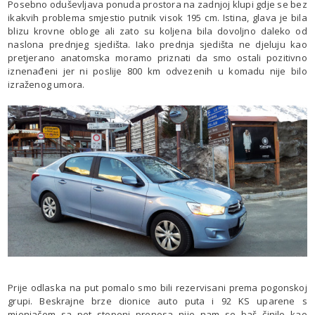
Posebno oduševljava ponuda prostora na zadnjoj klupi gdje se bez
ikakvih problema smjestio putnik visok 195 cm. Istina, glava je bila
blizu krovne obloge ali zato su koljena bila dovoljno daleko od
naslona prednjeg sjedišta. Iako prednja sjedišta ne djeluju kao
pretjerano anatomska moramo priznati da smo ostali pozitivno
iznenađeni jer ni poslije 800 km odvezenih u komadu nije bilo
izraženog umora.
Prije odlaska na put pomalo smo bili rezervisani prema pogonskoj
grupi. Beskrajne brze dionice auto puta i 92 KS uparene s
mjenjačem sa pet stepeni prenosa nije nam se baš činilo kao