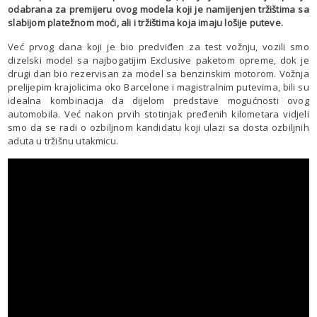
odabrana za premijeru ovog modela koji je namijenjen tržištima sa
slabijom platežnom moći, ali i tržištima koja imaju lošije puteve.
Već prvog dana koji je bio predviđen za test vožnju, vozili smo
dizelski model sa najbogatijim Exclusive paketom opreme, dok je
drugi dan bio rezervisan za model sa benzinskim motorom. Vožnja
prelijepim krajolicima oko Barcelone i magistralnim putevima, bili su
idealna kombinacija da dijelom predstave mogućnosti ovog
automobila. Već nakon prvih stotinjak pređenih kilometara vidjeli
smo da se radi o ozbiljnom kandidatu koji ulazi sa dosta ozbiljnih
aduta u tržišnu utakmicu.