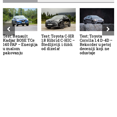
Test: Renault
Test: Toyota C-HR
Test: Toyota
Kadjar BOSE TCe
1.8 Hibrid C-HIC –
Corolla 1.4 D-4D –
140 FAP – Energija
Štedljiviji i čišći
Rekorder u petoj
u malom
od dizela!
deceniji koji ne
pakovanju
odustaje