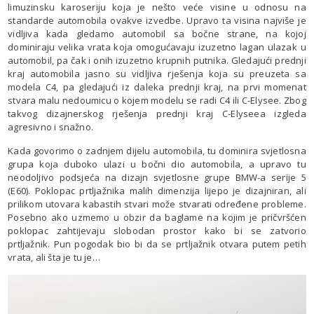
limuzinsku karoseriju koja je nešto veće visine u odnosu na
standarde automobila ovakve izvedbe. Upravo ta visina najviše je
vidljiva kada gledamo automobil sa bočne strane, na kojoj
dominiraju velika vrata koja omogućavaju izuzetno lagan ulazak u
automobil, pa čak i onih izuzetno krupnih putnika. Gledajući prednji
kraj automobila jasno su vidljiva rješenja koja su preuzeta sa
modela C4, pa gledajući iz daleka prednji kraj, na prvi momenat
stvara malu nedoumicu o kojem modelu se radi C4 ili C-Elysee. Zbog
takvog dizajnerskog rješenja prednji kraj C-Elyseea izgleda
agresivno i snažno.
Kada govorimo o zadnjem dijelu automobila, tu dominira svjetlosna
grupa koja duboko ulazi u bočni dio automobila, a upravo tu
neodoljivo podsjeća na dizajn svjetlosne grupe BMW-a serije 5
(E60). Poklopac prtljažnika malih dimenzija lijepo je dizajniran, ali
prilikom utovara kabastih stvari može stvarati određene probleme.
Posebno ako uzmemo u obzir da baglame na kojim je pričvršćen
poklopac zahtijevaju slobodan prostor kako bi se zatvorio
prtljažnik. Pun pogodak bio bi da se prtljažnik otvara putem petih
vrata, ali šta je tu je…