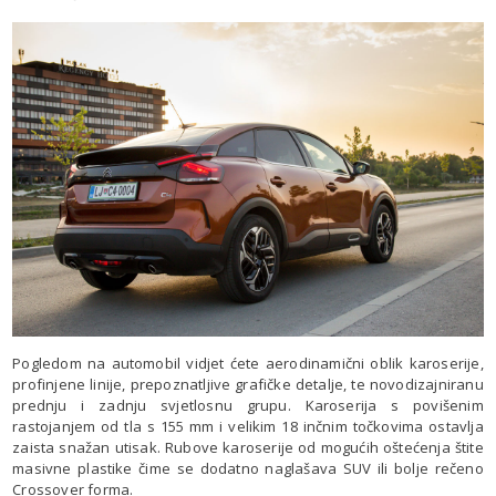
Pogledom na automobil vidjet ćete aerodinamični oblik karoserije,
profinjene linije, prepoznatljive grafičke detalje, te novodizajniranu
prednju i zadnju svjetlosnu grupu. Karoserija s povišenim
rastojanjem od tla s 155 mm i velikim 18 inčnim točkovima ostavlja
zaista snažan utisak. Rubove karoserije od mogućih oštećenja štite
masivne plastike čime se dodatno naglašava SUV ili bolje rečeno
Crossover forma.