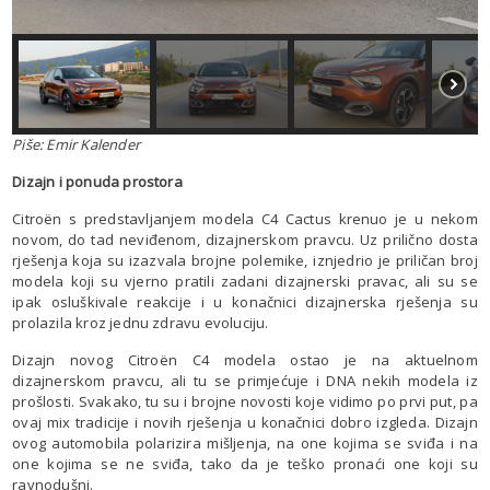
Piše: Emir Kalender
Dizajn i ponuda prostora
Citroën s predstavljanjem modela C4 Cactus krenuo je u nekom
novom, do tad neviđenom, dizajnerskom pravcu. Uz prilično dosta
rješenja koja su izazvala brojne polemike, iznjedrio je priličan broj
modela koji su vjerno pratili zadani dizajnerski pravac, ali su se
ipak osluškivale reakcije i u konačnici dizajnerska rješenja su
prolazila kroz jednu zdravu evoluciju.
Dizajn novog Citroën C4 modela ostao je na aktuelnom
dizajnerskom pravcu, ali tu se primjećuje i DNA nekih modela iz
prošlosti. Svakako, tu su i brojne novosti koje vidimo po prvi put, pa
ovaj mix tradicije i novih rješenja u konačnici dobro izgleda. Dizajn
ovog automobila polarizira mišljenja, na one kojima se sviđa i na
one kojima se ne sviđa, tako da je teško pronaći one koji su
ravnodušni.