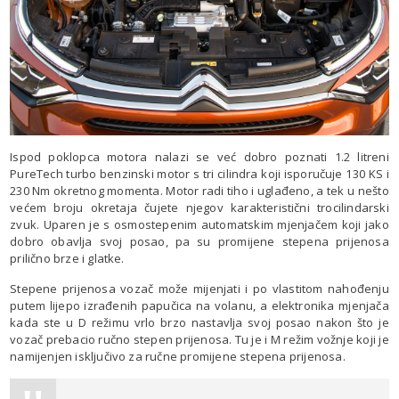
Ispod poklopca motora nalazi se već dobro poznati 1.2 litreni
PureTech turbo benzinski motor s tri cilindra koji isporučuje 130 KS i
230 Nm okretnog momenta. Motor radi tiho i uglađeno, a tek u nešto
većem broju okretaja čujete njegov karakteristični trocilindarski
zvuk. Uparen je s osmostepenim automatskim mjenjačem koji jako
dobro obavlja svoj posao, pa su promijene stepena prijenosa
prilično brze i glatke.
Stepene prijenosa vozač može mijenjati i po vlastitom nahođenju
putem lijepo izrađenih papučica na volanu, a elektronika mjenjača
kada ste u D režimu vrlo brzo nastavlja svoj posao nakon što je
vozač prebacio ručno stepen prijenosa. Tu je i M režim vožnje koji je
namijenjen isključivo za ručne promijene stepena prijenosa.