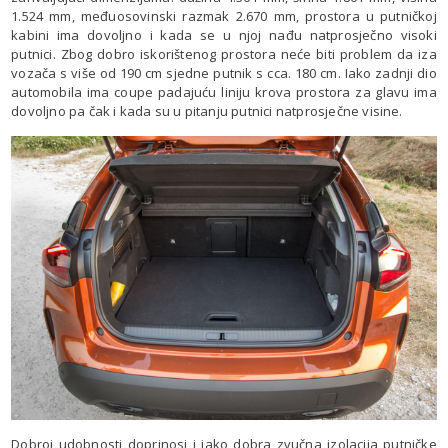
1.524 mm, međuosovinski razmak 2.670 mm, prostora u putničkoj
kabini ima dovoljno i kada se u njoj nađu natprosječno visoki
putnici. Zbog dobro iskorištenog prostora neće biti problem da iza
vozača s više od 190 cm sjedne putnik s cca. 180 cm. Iako zadnji dio
automobila ima coupe padajuću liniju krova prostora za glavu ima
dovoljno pa čak i kada su u pitanju putnici natprosječne visine.
Dobroj udobnosti doprinosi i jako dobra zvučna izolacija putničke