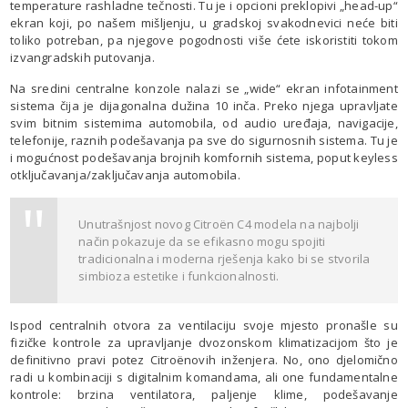
temperature rashladne tečnosti. Tu je i opcioni preklopivi „head-up“
ekran koji, po našem mišljenju, u gradskoj svakodnevici neće biti
toliko potreban, pa njegove pogodnosti više ćete iskoristiti tokom
izvangradskih putovanja.
Na sredini centralne konzole nalazi se „wide“ ekran infotainment
sistema čija je dijagonalna dužina 10 inča. Preko njega upravljate
svim bitnim sistemima automobila, od audio uređaja, navigacije,
telefonije, raznih podešavanja pa sve do sigurnosnih sistema. Tu je
i mogućnost podešavanja brojnih komfornih sistema, poput keyless
otključavanja/zaključavanja automobila.
Unutrašnjost novog Citroën C4 modela na najbolji
način pokazuje da se efikasno mogu spojiti
tradicionalna i moderna rješenja kako bi se stvorila
simbioza estetike i funkcionalnosti.
Ispod centralnih otvora za ventilaciju svoje mjesto pronašle su
fizičke kontrole za upravljanje dvozonskom klimatizacijom što je
definitivno pravi potez Citroënovih inženjera. No, ono djelomično
radi u kombinaciji s digitalnim komandama, ali one fundamentalne
kontrole: brzina ventilatora, paljenje klime, podešavanje