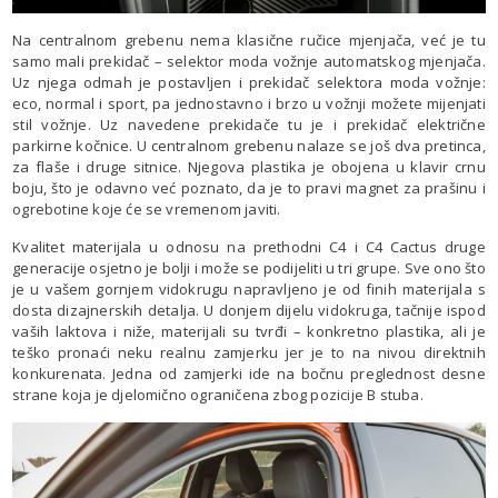
Na centralnom grebenu nema klasične ručice mjenjača, već je tu
samo mali prekidač – selektor moda vožnje automatskog mjenjača.
Uz njega odmah je postavljen i prekidač selektora moda vožnje:
eco, normal i sport, pa jednostavno i brzo u vožnji možete mijenjati
stil vožnje. Uz navedene prekidače tu je i prekidač električne
parkirne kočnice. U centralnom grebenu nalaze se još dva pretinca,
za flaše i druge sitnice. Njegova plastika je obojena u klavir crnu
boju, što je odavno već poznato, da je to pravi magnet za prašinu i
ogrebotine koje će se vremenom javiti.
Kvalitet materijala u odnosu na prethodni C4 i C4 Cactus druge
generacije osjetno je bolji i može se podijeliti u tri grupe. Sve ono što
je u vašem gornjem vidokrugu napravljeno je od finih materijala s
dosta dizajnerskih detalja. U donjem dijelu vidokruga, tačnije ispod
vaših laktova i niže, materijali su tvrđi – konkretno plastika, ali je
teško pronaći neku realnu zamjerku jer je to na nivou direktnih
konkurenata. Jedna od zamjerki ide na bočnu preglednost desne
strane koja je djelomično ograničena zbog pozicije B stuba.