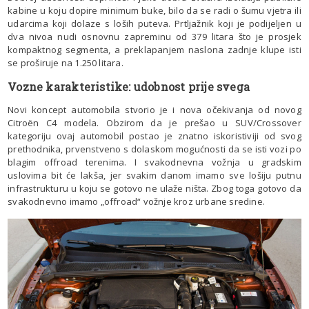
kabine u koju dopire minimum buke, bilo da se radi o šumu vjetra ili
udarcima koji dolaze s loših puteva. Prtljažnik koji je podijeljen u
dva nivoa nudi osnovnu zapreminu od 379 litara što je prosjek
kompaktnog segmenta, a preklapanjem naslona zadnje klupe isti
se proširuje na 1.250 litara.
Vozne karakteristike: udobnost prije svega
Novi koncept automobila stvorio je i nova očekivanja od novog
Citroën C4 modela. Obzirom da je prešao u SUV/Crossover
kategoriju ovaj automobil postao je znatno iskoristiviji od svog
prethodnika, prvenstveno s dolaskom mogućnosti da se isti vozi po
blagim offroad terenima. I svakodnevna vožnja u gradskim
uslovima bit će lakša, jer svakim danom imamo sve lošiju putnu
infrastrukturu u koju se gotovo ne ulaže ništa. Zbog toga gotovo da
svakodnevno imamo „offroad“ vožnje kroz urbane sredine.