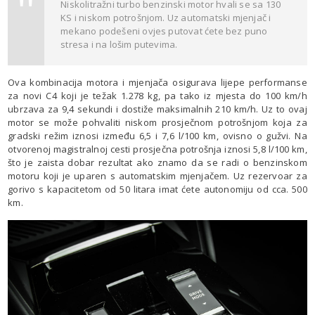
Niskolitražni turbo benzinski motor hvali se sa 130
KS i niskom potrošnjom. Uz automatski mjenjač i
mekano podešeni ovjes putovat ćete bez puno
stresa i na lošim putevima.
Ova kombinacija motora i mjenjača osigurava lijepe performanse
za novi C4 koji je težak 1.278 kg, pa tako iz mjesta do 100 km/h
ubrzava za 9,4 sekundi i dostiže maksimalnih 210 km/h. Uz to ovaj
motor se može pohvaliti niskom prosječnom potrošnjom koja za
gradski režim iznosi između 6,5 i 7,6 l/100 km, ovisno o gužvi. Na
otvorenoj magistralnoj cesti prosječna potrošnja iznosi 5,8 l/100 km,
što je zaista dobar rezultat ako znamo da se radi o benzinskom
motoru koji je uparen s automatskim mjenjačem. Uz rezervoar za
gorivo s kapacitetom od 50 litara imat ćete autonomiju od cca. 500
km.