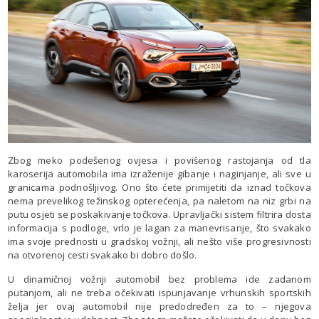
Zbog meko podešenog ovjesa i povišenog rastojanja od tla
karoserija automobila ima izraženije gibanje i naginjanje, ali sve u
granicama podnošljivog. Ono što ćete primijetiti da iznad točkova
nema prevelikog težinskog opterećenja, pa naletom na niz grbi na
putu osjeti se poskakivanje točkova. Upravljački sistem filtrira dosta
informacija s podloge, vrlo je lagan za manevrisanje, što svakako
ima svoje prednosti u gradskoj vožnji, ali nešto više progresivnosti
na otvorenoj cesti svakako bi dobro došlo.
U dinamičnoj vožnji automobil bez problema ide zadanom
putanjom, ali ne treba očekivati ispunjavanje vrhunskih sportskih
želja jer ovaj automobil nije predodređen za to – njegova