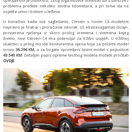
specijalnost je udobnost. Zbog toga možete očekivati da u danu bez
problema pređete nekoliko stotina kilometara, a pri tome da ne
osjetite umor i bolove u leđima.
U konačnici kada sve sagledamo, Citroën s novim C4 modelom
napravio je hrabar i proračunat iskorak. Uz ekstravagantan dizajn,
provjerena rješenja iz skoro prolog vremena i vremena kojeg
živimo, novi Citroën C4 ima potencijal za tržišni uspjeh. U tržišnoj
utakmici u prilog mu ide konkurentna cijena koja za početni model
iznosi
36.294 KM
, a za bogato opremljeni testni model s popustom
43.540 KM
. Detaljan popis opreme testnog modela možete pročitati
OVDJE
.