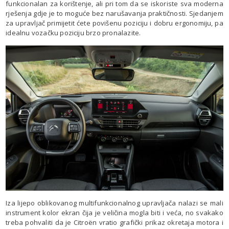
funkcionalan za korištenje, ali pri tom da se iskoriste sva moderna
rješenja gdje je to moguće bez narušavanja praktičnosti. Sjedanjem
za upravljač primijetit ćete povišenu poziciju i dobru ergonomiju, pa
idealnu vozačku poziciju brzo pronalazite.
Iza lijepo oblikovanog multifunkcionalnog upravljača nalazi se mali
instrument kolor ekran čija je veličina mogla biti i veća, no svakako
treba pohvaliti da je Citroën vratio grafički prikaz okretaja motora i