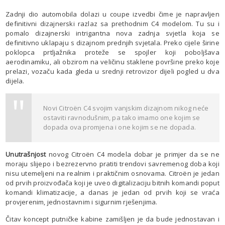
Zadnji dio automobila dolazi u coupe izvedbi čime je napravljen
definitivni dizajnerski razlaz sa prethodnim C4 modelom. Tu su i
pomalo dizajnerski intrigantna nova zadnja svjetla koja se
definitivno uklapaju s dizajnom prednjih svjetala. Preko cijele širine
poklopca prtljažnika proteže se spojler koji poboljšava
aerodinamiku, ali obzirom na veličinu staklene površine preko koje
prelazi, vozaču kada gleda u srednji retrovizor dijeli pogled u dva
dijela.
Novi Citroën C4 svojim vanjskim dizajnom nikog neće
ostaviti ravnodušnim, pa tako imamo one kojim se
dopada ova promjena i one kojim se ne dopada.
Unutrašnjost
novog Citroën C4 modela dobar je primjer da se ne
moraju slijepo i bezrezervno pratiti trendovi savremenog doba koji
nisu utemeljeni na realnim i praktičnim osnovama. Citroën je jedan
od prvih proizvođača koji je uveo digitalizaciju bitnih komandi poput
komandi klimatizacije, a danas je jedan od prvih koji se vraća
provjerenim, jednostavnim i sigurnim rješenjima.
Čitav koncept putničke kabine zamišljen je da bude jednostavan i