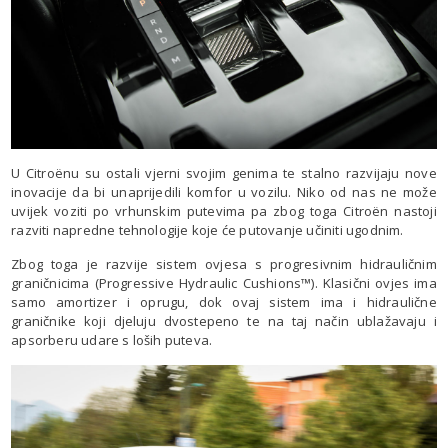
U Citroënu su ostali vjerni svojim genima te stalno razvijaju nove
inovacije da bi unaprijedili komfor u vozilu. Niko od nas ne može
uvijek voziti po vrhunskim putevima pa zbog toga Citroën nastoji
razviti napredne tehnologije koje će putovanje učiniti ugodnim.
Zbog toga je razvije sistem ovjesa s progresivnim hidrauličnim
graničnicima (Progressive Hydraulic Cushions™). Klasični ovjes ima
samo amortizer i oprugu, dok ovaj sistem ima i hidraulične
graničnike koji djeluju dvostepeno te na taj način ublažavaju i
apsorberu udare s loših puteva.