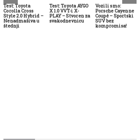
Test: Toyota
Test: Toyota AYGO
Vozili smo:
Corolla Cross
X 1.0 VVT-i X-
Porsche Cayenne
Style 2.0 Hybrid –
PLAY – Stvoren za
Coupé – Sportski
Nenadmašiva u
svakodnevnicu
SUV bez
štednji
kompromisa!