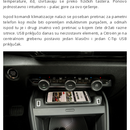
temperature, itd, izvršavaju se preko fizičkih tastera. Ponovo
jednostavno i intuitivno – palac gore za ovo rješenje.
Ispod komandi klimatizacije nalazi se poseban pretinac za pametni
telefon koji može biti opremljen induktivnim punjačem, a odmah
ispod tu je i drugi znatno veći pretinac u kojem ćete držati razne
sitnice. USB priključci danas su neizostavni elementi, a Citroën je na
centralnom grebenu postavio jedan klasični i jedan C-Tip USB
priključak.