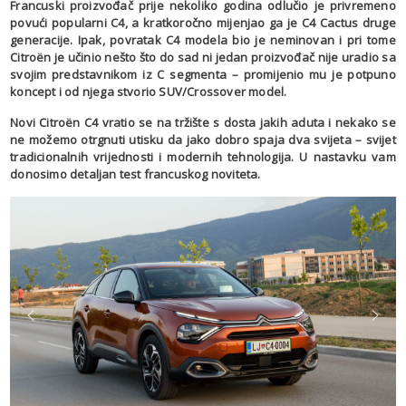
Francuski proizvođač prije nekoliko godina odlučio je privremeno
povući popularni C4, a kratkoročno mijenjao ga je C4 Cactus druge
generacije. Ipak, povratak C4 modela bio je neminovan i pri tome
Citroën je učinio nešto što do sad ni jedan proizvođač nije uradio sa
svojim predstavnikom iz C segmenta – promijenio mu je potpuno
koncept i od njega stvorio SUV/Crossover model.
Novi Citroën C4 vratio se na tržište s dosta jakih aduta i nekako se
ne možemo otrgnuti utisku da jako dobro spaja dva svijeta – svijet
tradicionalnih vrijednosti i modernih tehnologija. U nastavku vam
donosimo detaljan test francuskog noviteta.