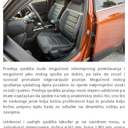
Prednja sjedišta nude mogućnost višesmjernog podešavanja i
mogućnost jako niskog spušta po dubini, pa tako da vozač i
suvozač pronalaze odgovarajuće pozicije. Mogućnost niskog
spuštanja sjedalnog dijela posebno će cijeniti natprosječno visoki
vozači i putnici. Prednja sjedišta pružaju visok stepen udobnosti pa
imate osjećaj kao da sjedite na nekoj anatomskoj stolici. No, ono što
im nedostaje jeste bolja bočna profiliranost koja bi pružala bolju
bočnu potporu tijelu kada se odlučite na dinamičnu vožnju po
zavojima.
Udobnost i zadnjih sjedišta također je na zavidnom nivou, a
zahvaljujući dimenzijama: dužina 4.361 mm, širina 1.801 mm, visina