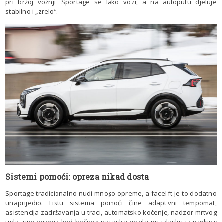
pri bržoj vožnji. Sportage se lako vozi, a na autoputu djeluje
stabilno i „zrelo”.
Sistemi pomoći: opreza nikad dosta
Sportage tradicionalno nudi mnogo opreme, a facelift je to dodatno
unaprijedio. Listu sistema pomoći čine adaptivni tempomat,
asistencija zadržavanja u traci, automatsko kočenje, nadzor mrtvog
ugla, upozorenja kod bočnog nailaska vozila pri izlasku iz parking