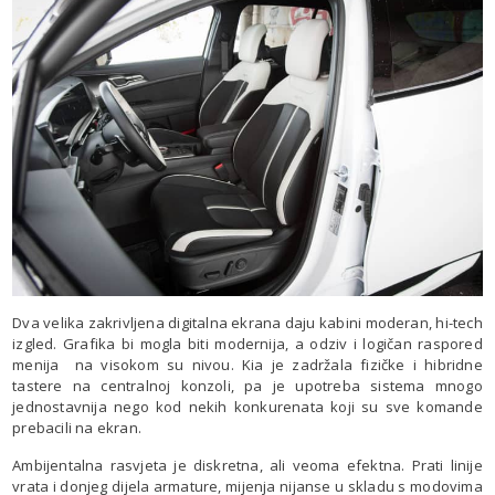
Dva velika zakrivljena digitalna ekrana daju kabini moderan, hi-tech
izgled. Grafika bi mogla biti modernija, a odziv i logičan raspored
menija na visokom su nivou. Kia je zadržala fizičke i hibridne
tastere na centralnoj konzoli, pa je upotreba sistema mnogo
jednostavnija nego kod nekih konkurenata koji su sve komande
prebacili na ekran.
Ambijentalna rasvjeta je diskretna, ali veoma efektna. Prati linije
vrata i donjeg dijela armature, mijenja nijanse u skladu s modovima