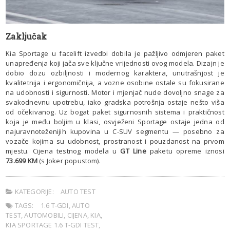
Z
aključak
Kia Sportage u facelift izvedbi dobila je pažljivo odmjeren paket
unapređenja koji jača sve ključne vrijednosti ovog modela. Dizajn je
dobio dozu ozbiljnosti i modernog karaktera, unutrašnjost je
kvalitetnija i ergonomičnija, a vozne osobine ostale su fokusirane
na udobnosti i sigurnosti. Motor i mjenjač nude dovoljno snage za
svakodnevnu upotrebu, iako gradska potrošnja ostaje nešto viša
od očekivanog. Uz bogat paket sigurnosnih sistema i praktičnost
koja je među boljim u klasi, osvježeni Sportage ostaje jedna od
najuravnoteženijih kupovina u C-SUV segmentu — posebno za
vozače kojima su udobnost, prostranost i pouzdanost na prvom
mjestu. Cijena testnog modela u
GT Line
paketu opreme iznosi
73.699 KM
(s Joker popustom).
KATEGORIJE:
AUTO TEST
TAGS:
1.6 T-GDI
,
AUTO
TEST
,
AUTOMOBILI
,
CIJENA
,
KIA
,
KIA SPORTAGE 1.6 T-GDI TEST
,