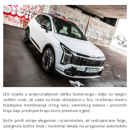
LED svjetla u prepoznatljivom obliku bumeranga i dalje su njegov
zaštitni znak, ali sada su bolje uklopljena u širu, izraženiju masku
hladnjaka. Kombinacija crnog laka, satenskog metala i preciznih
linija daju prednjem kraju skoro premium izgled.
Bočni profil ostaje elegantan i uravnotežen, ali redizajnirane felge,
zategnute bočne linije i moderniji detalji na pragovima automobilu