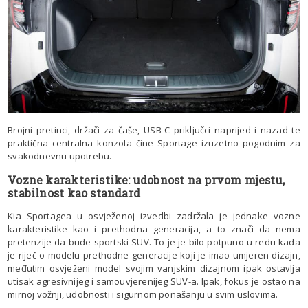
Brojni pretinci, držači za čaše, USB-C priključci naprijed i nazad te
praktična centralna konzola čine Sportage izuzetno pogodnim za
svakodnevnu upotrebu.
Vozne karakteristike: udobnost na prvom mjestu,
stabilnost kao standard
Kia Sportagea u osvježenoj izvedbi zadržala je jednake vozne
karakteristike kao i prethodna generacija, a to znači da nema
pretenzije da bude sportski SUV. To je je bilo potpuno u redu kada
je riječ o modelu prethodne generacije koji je imao umjeren dizajn,
međutim osvježeni model svojim vanjskim dizajnom ipak ostavlja
utisak agresivnijeg i samouvjerenijeg SUV-a. Ipak, fokus je ostao na
mirnoj vožnji, udobnosti i sigurnom ponašanju u svim uslovima.