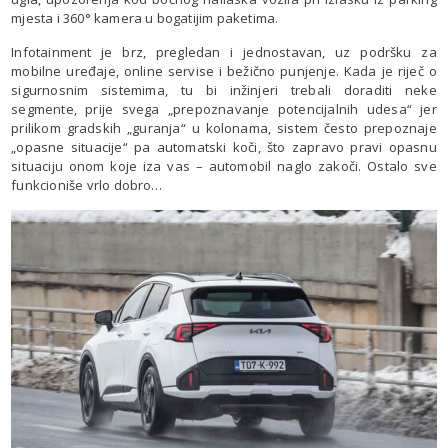
mjesta i 360° kamera u bogatijim paketima.
Infotainment je brz, pregledan i jednostavan, uz podršku za
mobilne uređaje, online servise i bežično punjenje. Kada je riječ o
sigurnosnim sistemima, tu bi inžinjeri trebali doraditi neke
segmente, prije svega „prepoznavanje potencijalnih udesa“ jer
prilikom gradskih „guranja“ u kolonama, sistem često prepoznaje
„opasne situacije“ pa automatski koči, što zapravo pravi opasnu
situaciju onom koje iza vas – automobil naglo zakoči. Ostalo sve
funkcioniše vrlo dobro…