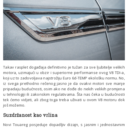
Takav rasplet događaja definitivno je tužan za sve ljubitelje velikih
motora, uzimajući u obzir i superiorne performanse ovog V8 TDI-a,
koji uz to zadovoljava najstrožiju Euro 6d-TEMP ekološku normu. No,
iz svega prethodno rečenog jasno je da ovakvi motori sve manje
pripadaju budućnosti, osim ako ne dođe do nekih velikih promjena
u tehnologiji ili zakonskim regulativama. Šta nas čeka u budućnosti
tek ćemo vidjeti, ali zbog toga treba uživati u ovom V8 motoru dok
još možemo.
Suzdržanost kao vrlina
Novi Touareg posjeduje dopadljiv dizajn, s jasnim i jednostavnim