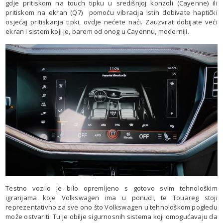
gdje pritiskom na touch tipku u središnjoj konzoli (Cayenne) ili
pritiskom na ekran (Q7) pomoću vibracija istih dobivate haptički
osjećaj pritiskanja tipki, ovdje nećete naći. Zauzvrat dobijate veći
ekran i sistem koji je, barem od onog u Cayennu, moderniji.
Testno vozilo je bilo opremljeno s gotovo svim tehnološkim
igrarijama koje Volkswagen ima u ponudi, te Touareg stoji
reprezentativno za sve ono što Volkswagen u tehnološkom pogledu
može ostvariti. Tu je obilje sigurnosnih sistema koji omogućavaju da