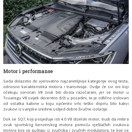
Motor i performanse
Sada dolazimo do vjerovatno najzanimljivije kategorije ovog testa,
odnosno karakteristika motora i transmisije. Ovdje će svi oni koji
očekuju sonoran V8 zvuk biti dosta razočarani, jer se motor u
Touaregu V8 uvijek decentno drži u pozadini, te je odlično izolovan
od ostatka kabine u koju općenito vrlo teško dopiru bilo kakvi
zvukovi iz vanjske sredine uslijed dobre žvučne izolacije.
Dok se SQ7, koji posjeduje isti 4.0 V8 dizelski motor, trudi da imitira
zvuk sportskog benzinskog motora pomoću vještačkih zvukova
motora koji se puštaju iz zvučnika i zvučnih modulatora, te koji se