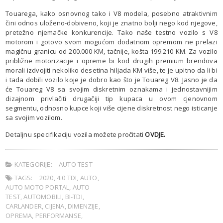
Touarega, kako osnovnog tako i V8 modela, posebno atraktivnim
čini odnos uloženo-dobiveno, koji je znatno bolji nego kod njegove,
pretežno njemačke konkurencije. Tako naše testno vozilo s V8
motorom i gotovo svom mogućom dodatnom opremom ne prelazi
magičnu granicu od 200.000 KM, tačnije, košta 199.210 KM. Za vozilo
približne motorizacije i opreme bi kod drugih premium brendova
morali izdvojiti nekoliko desetina hiljada KM više, te je upitno da li bi
i tada dobili vozilo koje je dobro kao što je Touareg V8. Jasno je da
će Touareg V8 sa svojim diskretnim oznakama i jednostavnijim
dizajnom privlačiti drugačiji tip kupaca u ovom cjenovnom
segmentu, odnosno kupce koji više cijene diskretnost nego isticanje
sa svojim vozilom.
Detaljnu specifikaciju vozila možete pročitati
OVDJE.
KATEGORIJE:
AUTO TEST
TAGS:
2020
,
4.0 TDI
,
AUTO
,
AUTO MOTO PORTAL
,
AUTO
TEST
,
AUTOMOBILI
,
BI-TDI
,
CARLANDER
,
CIJENA
,
DIMENZIJE
,
OPREMA
,
PERFORMANSE
,