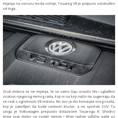
mijenja na osnovu moda vožnje, Touareg V8 je potpuno oslobođen
od toga.
Zvuk motora se ne mijenja, te se samo čuju izrazito tihi i uglađeni
zvukovi njegovog mirnog rada, koji ni na koji način ne sugeriraju da
se radi o ogromnom V8 motoru. No ovo je dio koncepta ovog vozila,
koji je zamišljen da bude cestovni kruzer, a ne sportski SUV. Tu
ulogu je Volkswagen prepustio dolazećem Touaregu R. Shodno
tome ovaj motor sa svojim mirnim i tihim radom odlično paše uz