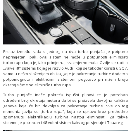
Prelaz između rada s jednog na dva turbo punjača je potpuno
neprimjetan. Ipak, ovaj sistem ne može u potpunosti eliminisati
turbo rupu koja je, iako primjetna, srazmjerno mala. Ovdje se radi o
„valvelift“ sistemu kojeg je razvio Audi i koji se također koristi u SQ7,
samo u nešto složenijem obliku, gdje je pokretanje turbine dodatno
potpomognuto i električnim sistemom, pogotovo pri nižem broju
okretaja čime se eliminiše turbo rupa.
Turbo punjače inače pokreću ispušni plinovi te je potreban
određeni broj okretaja motora da bi se proizvela dovoljna količina
gasova koja će biti dovoljna za pokretanje turbine. Sve do tog
momenta javlja se „turbo rupa”, koja se upravo kroz prethodno
spomenutu elektrifikaciju turbina nastoji eliminisati. Za takve
sisteme je potreban i 48 voltni sistem kakvog posjeduje i Touareg.