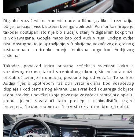
Digitalni vozačevi instrumenti nude odličnu grafiku i rezoluciju,
obilje funkcija i visok stepen konfigurabilnosti. Puni prikaz mape je
također dostupan, što nije bio slučaj u starijim digitalnim kokpitima
iz Volkswagena. Google maps kao kod Audi Virtual Cockpit ovdje
nisu dostupne, te je upravljanje s funkcijama vozačevog digitalnog
instrumenata za trunku manje intuitivna nego kod Audijevog
sistema.
Također, ponekad iritira prisutna refleksija svjetlosti kako s
vozačevog ekrana, tako i s centralnog ekrana, što nekada može
otežati očitavanje informacija, posebno ispred vozača. To se kod
Audija riješilo upotrebom različitih vrsta ekrana kod vozačevog
displeja i kod centralnog ekrana. Zauzvrat kod Touarega dobijate
jednu staklenu površinu koja povezuje vozačev i centralni displej u
jednu cjelinu, stvarajući tako prelijep i minimalistički izgled
enterijera, što upotrebom različitih vrsta ekrana ne bi mogli dobiti.