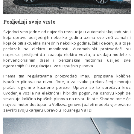
Posljednji svoje vrste
Svjedoci smo jedne od najvećih revolucija u automobilskoj industriji
koja upravo posljednjih nekoliko godina uzima sve veći zamah i
koja će biti aktuelna narednih nekoliko godina, čak i decenija, a to je
prelazak na elektro mobilnosti. Automobilski proizvođači su
naprosto prisiljeni da izbacuju elektro vozila, a ukidaju modele s
konvencionalnim dizel i benzinskim motorima uslijed sve
rigoroznijih EU regulacija u vezi ispušnih plinova.
Prema tim regulativama proizvođači imaju propisane količine
ispušnih plinova na nivou flote, a za svako prekoračenje moraju
plaćati ogromne kaznene poreze. Upravo se to sprečava kroz
uvođenje vozila na električni i hibridni pogon, na osnovu kojih se
smanjuje količina ispušnih plinova na nivou folote. Shodno tome će
najveći motor dostupan u Volkswagenovoj paleti modela vjerovatno
završiti svoju karijeru upravo u Touaregu V8 TDI.