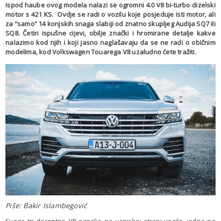
Ispod haube ovog modela nalazi se ogromni 4.0 V8 bi-turbo dizelski
motor s 421 KS.
Ovdje se radi o vozilu koje posjeduje isti motor, ali
za “samo” 14 konjskih snaga slabiji od znatno skupljeg Audija SQ7 ili
SQ8. Četiri ispušne cijevi, obilje znački i hromirane detalje kakve
nalazimo kod njih i koji jasno naglašavaju da se ne radi o običnim
modelima, kod Volkswagen Touarega V8 uzaludno ćete tražiti.
Piše: Bakir Islambegović
Svega tri decentne V8 oznake na vanjskoj strani vozila, jedna na