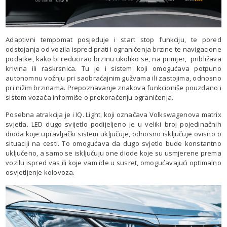
Adaptivni tempomat posjeduje i start stop funkciju, te pored
odstojanja od vozila ispred prati i ograničenja brzine te navigacione
podatke, kako bi reducirao brzinu ukoliko se, na primjer, približava
krivina ili raskrsnica. Tu je i sistem koji omogućava potpuno
autonomnu vožnju pri saobraćajnim gužvama ili zastojima, odnosno
pri nižim brzinama. Prepoznavanje znakova funkcioniše pouzdano i
sistem vozača informiše o prekoračenju ograničenja.
Posebna atrakcija je i IQ. Light, koji označava Volkswagenova matrix
svjetla. LED dugo svijetlo podijeljeno je u veliki broj pojedinačnih
dioda koje upravljački sistem uključuje, odnosno isključuje ovisno o
situaciji na cesti. To omogućava da dugo svjetlo bude konstantno
uključeno, a samo se isključuju one diode koje su usmjerene prema
vozilu ispred vas ili koje vam ide u susret, omogućavajući optimalno
osvjetljenje kolovoza.