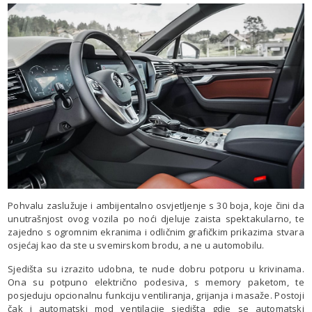
Pohvalu zaslužuje i ambijentalno osvjetljenje s 30 boja, koje čini da
unutrašnjost ovog vozila po noći djeluje zaista spektakularno, te
zajedno s ogromnim ekranima i odličnim grafičkim prikazima stvara
osjećaj kao da ste u svemirskom brodu, a ne u automobilu.
Sjedišta su izrazito udobna, te nude dobru potporu u krivinama.
Ona su potpuno električno podesiva, s memory paketom, te
posjeduju opcionalnu funkciju ventiliranja, grijanja i masaže. Postoji
čak i automatski mod ventilacije sjedišta gdje se automatski