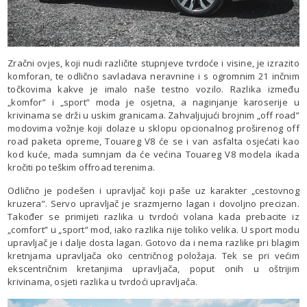
Zračni ovjes, koji nudi različite stupnjeve tvrdoće i visine, je izrazito
komforan, te odlično savladava neravnine i s ogromnim 21 inčnim
točkovima kakve je imalo naše testno vozilo. Razlika između
„komfor” i „sport” moda je osjetna, a naginjanje karoserije u
krivinama se drži u uskim granicama. Zahvaljujući brojnim „off road”
modovima vožnje koji dolaze u sklopu opcionalnog proširenog off
road paketa opreme, Touareg V8 će se i van asfalta osjećati kao
kod kuće, mada sumnjam da će većina Touareg V8 modela ikada
kročiti po teškim offroad terenima.
Odlično je podešen i upravljač koji paše uz karakter „cestovnog
kruzera”. Servo upravljač je srazmjerno lagan i dovoljno precizan.
Također se primijeti razlika u tvrdoći volana kada prebacite iz
„comfort” u „sport” mod, iako razlika nije toliko velika. U sport modu
upravljač je i dalje dosta lagan. Gotovo da i nema razlike pri blagim
kretnjama upravljača oko centričnog položaja. Tek se pri većim
ekscentričnim kretanjima upravljača, poput onih u oštrijim
krivinama, osjeti razlika u tvrdoći upravljača.