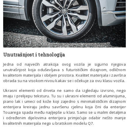
Unutrašnjost i tehnologija
Jedna od najvećih atrakcija ovog vozila je sigurno njegova
unutrašnjost koja oduševljava s futurističkim dizajnom, odličnom
kvalitetom materijala i obiljem prostora. Kvalitet materijala i završna
obrada su na visokom nivou kakav se i očekuje za ovu klasu vozila.
Ukrasni elementi od drveta ne samo da izgledaju izvrsno, nego
imaju i prelijepu teksturu. Tu su i ukrasni elementi od aluminijuma,
piano lak i umeci od kože koji zajedno s minimalističkim dizajnom
enterijera kreiraju jednu savršenu cjelinu koja čini da enterijer
Touarega spada među najljepše u klasi. Samo se u malim detaljima
i određenim dijelovima enterijera primjećuje odabir nešto manje
kvalitetnih materijala nego u bratskom modelu Q7.