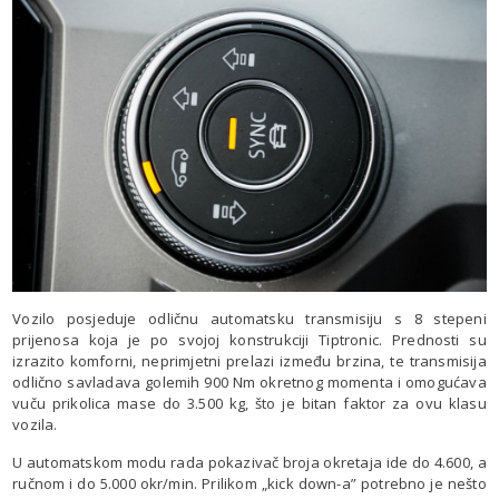
Vozilo posjeduje odličnu automatsku transmisiju s 8 stepeni
prijenosa koja je po svojoj konstrukciji Tiptronic. Prednosti su
izrazito komforni, neprimjetni prelazi između brzina, te transmisija
odlično savladava golemih 900 Nm okretnog momenta i omogućava
vuču prikolica mase do 3.500 kg, što je bitan faktor za ovu klasu
vozila.
U automatskom modu rada pokazivač broja okretaja ide do 4.600, a
ručnom i do 5.000 okr/min. Prilikom „kick down-a” potrebno je nešto