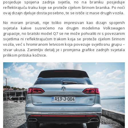
posjeduje spojena zadnja svjetla, no na braniku posjeduje
reflektirajuću traku koje se proteže cijelom širinom branika. Po noći
ovaj dizajn djeluje dosta posebno, te se ističe iz mase drugih vozila.
No moram priznati, nije toliko impresivan kao dizajn spojenih
svjetala kakve susrećemo na drugim modelima Volkswagen
grupacije, no bratski model Q7 se ne može pohvaliti ni s povezanim
svjetlima ni reflektirajućom trakom koja se proteže cijelom širinom
vozila, već s hromiranom letvicom koja povezuje svjetlosnu grupu –
stvar ukusa. Zanimljiv detalj je i promjena grafike zadnjih svjetala
prilikom pritiska kočnice.