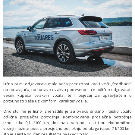
Lično bi mi odgovarala malo veća preciznost kao i veći „feedback“
na upravljaču, no upravo ovakva podešenost će odlično odgovarati
većini kupaca ovakvih vozila, te i osjećaj za upravljačem u
potpunosti paše uz komforni karakter vozila.
Ono što me je lično iznenadilo je za ovako snažno i teško vozilo
odlična prosječna potrošnja. Kombinovana prosječna potrošnja
iznosi oko 9,1 l/100 km, dok na otvorenoj cesti i pri ekonomičnoj
vožnji možete postići prosječnu potrošnju od blago ispod 7 l/100 km,
što je zaista odličan rezultat za ovakvo vozilo.