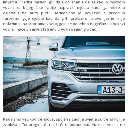
linijama. Prednji masivni gril daje do znanja da se radi o moćnom
vozilu za kojeg ćete radije napraviti mjesta kada ga vidite u
ogledalu na auto putu. Harmonično je povezan s prednjim
farovima, gdje djeluje kao da gril prelazi u farove. Jasne linije
nalazimo i na stranama vozila, gdje se posebno naglašavaju bokovi
vozila, inače dizajnerski trend u Volkswagen grupaciji.
Kada smo već kod trendova, spojena zadnja svjetla su trend koji je
zaobišao Touarega, ali ne baš u potpunosti. Naime, vozilo ne