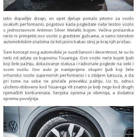
Iako dopadljiv dizajn, on opet djeluje pomalo pitomo za vozilo
ovakvih performansi, pogotovo kada pogledate naše testno vozilo
s jednostavnom Antimon Silver Metallic bojom. Većina prolaznika
neće ni primijetiti ovo vozilo u gradskim gužvama, a samo istinskim
automobilskim znalcima će biti jasno kakav stroj je kraj njih prošao.
Sam koncept ovog automobila je suzdržanost i decentnost, te su to
neki od aduta za kupovinu Touarega. Ovo vozilo neće kupiti ljudi
koji žele pažnju, dokazivanje statusa i radoznale poglede na sebi i
svom vozilu. Ovo auto je namijenjeno skupini ljudi koji žele
vrhunsko vozilo superiornih performansi i s obiljem luksuza, a da
pri tome na sebe ne privlače preveliku pažnju. Uz to, odnos
uloženo-dobiveno kod Touarega V8 znatno je bolji nego kod drugih
njemačkih konkurenata. Serijska oprema je obimnija, a dodatna
oprema povoljnija.