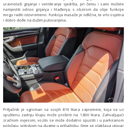
uravnoteži grijanje i ventiliranje sjedišta, pri čemu i sami možete
namjestiti odnos grijanja i hlađenja, s obzirom da obje funkcije
mogu raditi istovremeno. Funkcija masaže je odlična, te vrlo osjetna
i dobro dođe na dužim putovanjima.
Prtljažnik je ogroman sa svojih 810 litara zapremine, koja se uz
spuštenu zadnju klupu može proširiti na 1.800 litara. Zahvaljujući
zračnom ovjesom, vozilo se može dodatno spustiti i u parkiranom
položaju, pritiskom na dugme u prtljažniku, čime se olakšava utovar