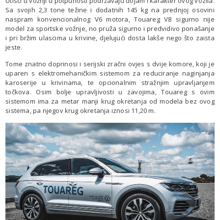
Utisci u vožnji u potpunosti podržavaju dojam i karakter ovog vozila.
Sa svojih 2,3 tone težine i dodatnih 145 kg na prednjoj osovini
naspram konvencionalnog V6 motora, Touareg V8 sigurno nije
model za sportske vožnje, no pruža sigurno i predvidivo ponašanje
i pri bržim ulascima u krivine, djelujući dosta lakše nego što zaista
jeste.
Tome znatno doprinosi i serijski zračni ovjes s dvije komore, koji je
uparen s elektromehaničkim sistemom za reduciranje naginjanja
karoserije u krivinama, te opcionalnim stražnjim upravljanjem
točkova. Osim bolje upravljivosti u zavojima, Touareg s ovim
sistemom ima za metar manji krug okretanja od modela bez ovog
sistema, pa njegov krug okretanja iznosi 11,20 m.