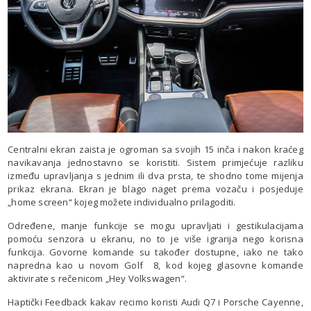
Centralni ekran zaista je ogroman sa svojih 15 inča i nakon kraćeg
navikavanja jednostavno se koristiti. Sistem primjećuje razliku
između upravljanja s jednim ili dva prsta, te shodno tome mijenja
prikaz ekrana. Ekran je blago naget prema vozaču i posjeduje
„home screen“ kojeg možete individualno prilagoditi.
Određene, manje funkcije se mogu upravljati i gestikulacijama
pomoću senzora u ekranu, no to je više igrarija nego korisna
funkcija. Govorne komande su također dostupne, iako ne tako
napredna kao u novom Golf 8, kod kojeg glasovne komande
aktivirate s rečenicom „Hey Volkswagen“.
Haptički Feedback kakav recimo koristi Audi Q7 i Porsche Cayenne,