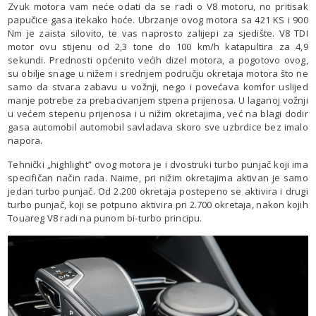
Zvuk motora vam neće odati da se radi o V8 motoru, no pritisak
papučice gasa itekako hoće. Ubrzanje ovog motora sa 421 KS i 900
Nm je zaista silovito, te vas naprosto zalijepi za sjedište. V8 TDI
motor ovu stijenu od 2,3 tone do 100 km/h katapultira za 4,9
sekundi. Prednosti općenito većih dizel motora, a pogotovo ovog,
su obilje snage u nižem i srednjem području okretaja motora što ne
samo da stvara zabavu u vožnji, nego i povećava komfor uslijed
manje potrebe za prebacivanjem stpena prijenosa. U laganoj vožnji
u većem stepenu prijenosa i u nižim okretajima, već na blagi dodir
gasa automobil automobil savladava skoro sve uzbrdice bez imalo
napora.
Tehnički „highlight” ovog motora je i dvostruki turbo punjač koji ima
specifičan način rada. Naime, pri nižim okretajima aktivan je samo
jedan turbo punjač. Od 2.200 okretaja postepeno se aktivira i drugi
turbo punjač, koji se potpuno aktivira pri 2.700 okretaja, nakon kojih
Touareg V8 radi na punom bi-turbo principu.