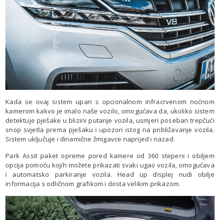
Kada se ovaj sistem upari s opcionalnom infracrvenom noćnom
kamerom kakvo je imalo naše vozilo, omogućava da, ukoliko sistem
detektuje pješake u blizini putanje vozila, usmjeri poseban trepčući
snop svjetla prema pješaku i upozori istog na približavanje vozila.
Sistem uključuje i dinamične žmigavce naprijed i nazad.
Park Assit paket opreme pored kamere od 360 stepeni i obiljem
opcija pomoću kojih možete prikazati svaki ugao vozila, omogućava
i automatsko parkiranje vozila. Head up displej nudi obilje
informacija s odličnom grafikom i dosta velikim prikazom.