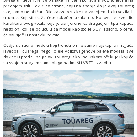
prednjem grilu i dvije sa strane, daju na znanje da je ovaj Touareg
sve, samo ne običan. Bilo kakve oznake na zadnjem dijelu vozila ili
u unutrašnjosti tražit ćete također uzaludno. No ovo je sve dio
karaktera ovog vozila koje je usmjereno ka drugačijem tipu kupaca
nego oni koji se odlučuju za model kao što je SQ7 ili slično, o čemu
će biti riječi u nastavku teksta.
Ovdje se radi o modelu koji trenutno nije samo najskuplja i najjača
izvedba Touarega, nego i cijele Volkswagenove palete modela, sve
dok se u prodaji ne pojavi Touareg R koji se uskoro očekuje i koji će
sa svojom snagom samo blago nadmašiti V8 TDI izvedbu.