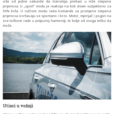
više od jedne sekunde da transmija prebaci u niže stepene
prijenosa. U „sport” modu je reakcija na kick down subjektivno za
50% brža. U ručnom modu rada komande za promjene stepena
prijenosa izvršavaju se spontano i brzo. Motor, mjenjač i pogon na
sve točkove rade u potpunoj harmoniji, te bolje od ovoga teško da
može.
Utisci u vožnji