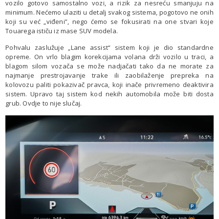
vozilo gotovo samostalno vozi, a rizik za nesreću smanjuju na
minimum. Nećemo ulaziti u detalj svakog sistema, pogotovo ne onih
koji su već „viđeni”, nego ćemo se fokusirati na one stvari koje
Touarega ističu iz mase SUV modela.
Pohvalu zaslužuje „Lane assist“ sistem koji je dio standardne
opreme. On vrlo blagim korekcijama volana drži vozilo u traci, a
blagom silom vozača se može nadjačati tako da ne morate za
najmanje prestrojavanje trake ili zaobilaženje prepreka na
kolovozu paliti pokazivač pravca, koji inače privremeno deaktivira
sistem. Upravo taj sistem kod nekih automobila može biti dosta
grub. Ovdje to nije slučaj.