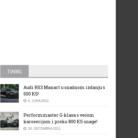
TUNING
Audi RS3 Manart u snažnom izdanju s
500 KS!
6. JUNA 2022.
Performmaster G-klasa s većom
karoserijom i preko 800 KS snage!
28. DECEMBRA 2021.