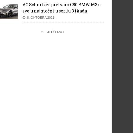
AC Schnitzer pretvara G80 BMW M3 u
svoju najmoćniju seriju 3 ikada
8. OKTOBRA 2021.
OSTALI ČLANCI