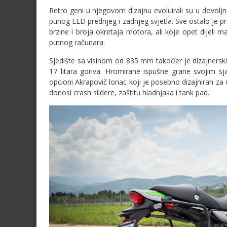
Retro geni u njegovom dizajnu evoluirali su u dovolj
punog LED prednjeg i zadnjeg svjetla. Sve ostalo je
brzine i broja okretaja motora, ali koje opet dijeli 
putnog računara.
Sjedište sa visinom od 835 mm također je dizajnerski 
17 litara goriva. Hromirane ispušne grane svojim sj
opcioni Akrapovič lonac koji je posebno dizajniran za
donosi crash slidere, zaštitu hladnjaka i tank pad.