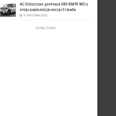
AC Schnitzer pretvara G80 BMW M3 u
svoju najmoćniju seriju 3 ikada
8. OKTOBRA 2021.
OSTALI ČLANCI