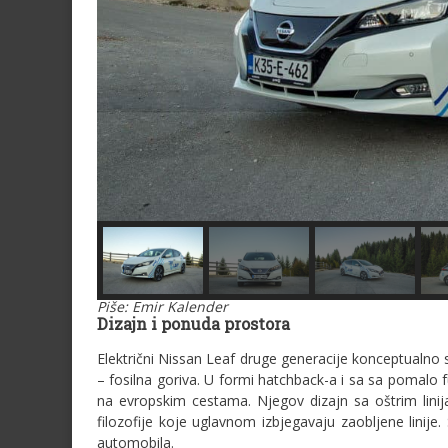
Piše: Emir Kalender
Dizajn i ponuda prostora
Električni Nissan Leaf druge generacije konceptualno
– fosilna goriva. U formi hatchback-a i sa sa pomalo
na evropskim cestama. Njegov dizajn sa oštrim lini
filozofije koje uglavnom izbjegavaju zaobljene linij
automobila.