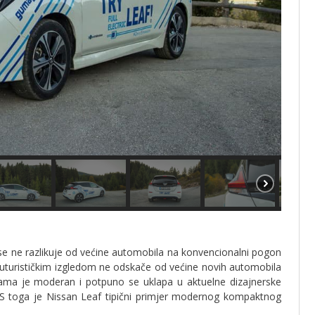
 se ne razlikuje od većine automobila na konvencionalni pogon
 futurističkim izgledom ne odskače od većine novih automobila
jama je moderan i potpuno se uklapa u aktuelne dizajnerske
e. S toga je Nissan Leaf tipični primjer modernog kompaktnog