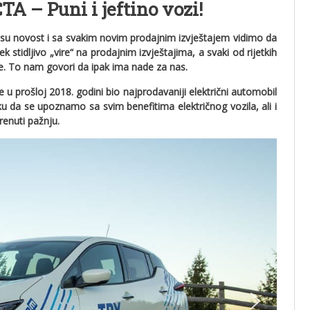
A – Puni i jeftino vozi!
isu novost i sa svakim novim prodajnim izvještajem vidimo da
ek stidljivo „vire“ na prodajnim izvještajima, a svaki od rijetkih
nje. To nam govori da ipak ima nade za nas.
 u prošloj 2018. godini bio najprodavaniji električni automobil
 da se upoznamo sa svim benefitima električnog vozila, ali i
enuti pažnju.