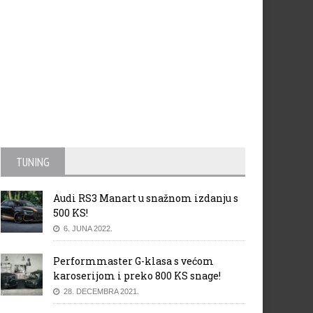
TUNING
Audi RS3 Manart u snažnom izdanju s
500 KS!
6. JUNA 2022.
Performmaster G-klasa s većom
karoserijom i preko 800 KS snage!
28. DECEMBRA 2021.