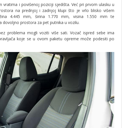
 vratima i povišenoj poziciji sjedišta. Već pri prvom ulasku u
rostora na prednjoj i zadnjoj klupi što je vrlo blisko višem
užina 4.445 mm, širina 1.770 mm, visina 1.550 mm te
dovoljno prostora za pet putnika u vozilu.
ez problema mogli voziti više sati. Vozač ispred sebe ima
upravljača koje se u ovom paketu opreme može podesiti po