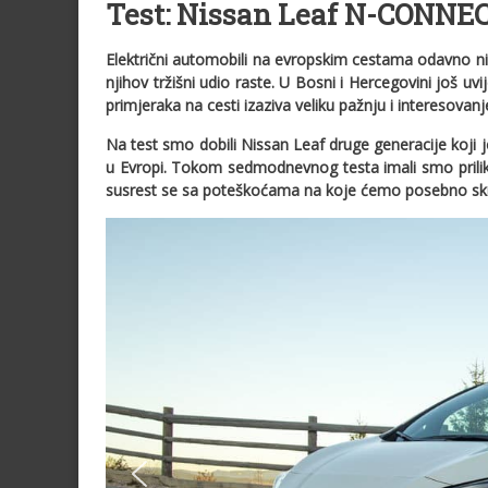
Test: Nissan Leaf N-CONNECT
Električni automobili na evropskim cestama odavno n
njihov tržišni udio raste. U Bosni i Hercegovini još uvij
primjeraka na cesti izaziva veliku pažnju i interesova
Na test smo dobili Nissan Leaf druge generacije koji je
u Evropi. Tokom sedmodnevnog testa imali smo priliku
susrest se sa poteškoćama na koje ćemo posebno skr