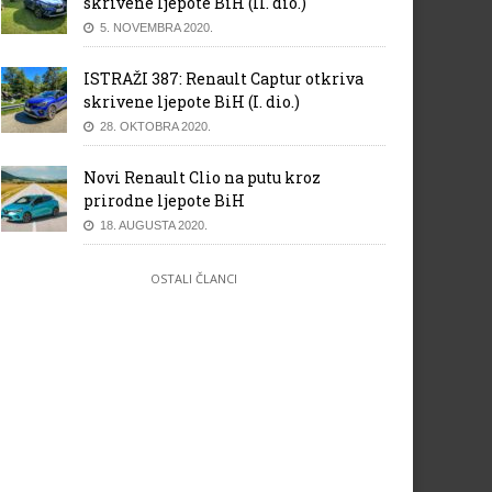
skrivene ljepote BiH (II. dio.)
5. NOVEMBRA 2020.
ISTRAŽI 387: Renault Captur otkriva
skrivene ljepote BiH (I. dio.)
28. OKTOBRA 2020.
Novi Renault Clio na putu kroz
prirodne ljepote BiH
18. AUGUSTA 2020.
OSTALI ČLANCI