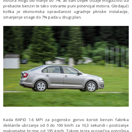
motora mogu biti manje do 7%, ali vam uvijek ostaje mogućnost da
prebacite benzin te tako ostvarite puni potencijal motora. Gledajući
kolika je ekonomska opravdanost ugradnje plinske instalacije,
smanjenje snage do 7% pada u drugi plan.
Kada RAPID 1.6 MPI za pogonsko gorivo koristi benzin fabrika
deklariše ubrzanje od 0 do 100 km/h za 10,3 sekundi i postizanje
maksimalne brzine od 195 km/h. Tokom testa prosječna potrošnja