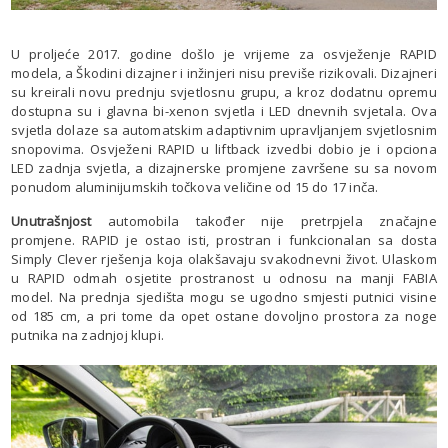
U proljeće 2017. godine došlo je vrijeme za osvježenje RAPID
modela, a Škodini dizajner i inžinjeri nisu previše rizikovali. Dizajneri
su kreirali novu prednju svjetlosnu grupu, a kroz dodatnu opremu
dostupna su i glavna bi-xenon svjetla i LED dnevnih svjetala. Ova
svjetla dolaze sa automatskim adaptivnim upravljanjem svjetlosnim
snopovima. Osvježeni RAPID u liftback izvedbi dobio je i opciona
LED zadnja svjetla, a dizajnerske promjene završene su sa novom
ponudom aluminijumskih točkova veličine od 15 do 17 inča.
Unutrašnjost
automobila također nije pretrpjela značajne
promjene. RAPID je ostao isti, prostran i funkcionalan sa dosta
Simply Clever rješenja koja olakšavaju svakodnevni život. Ulaskom
u RAPID odmah osjetite prostranost u odnosu na manji FABIA
model. Na prednja sjedišta mogu se ugodno smjesti putnici visine
od 185 cm, a pri tome da opet ostane dovoljno prostora za noge
putnika na zadnjoj klupi.