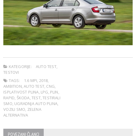
KATEGORIJE:
AUTO TEST
,
TESTOVI
TAGS:
1.6 MPI
,
2018
,
AMBITION
,
AUTO TEST
,
CNG
,
ISPLATIVOST PLINA
,
LPG
,
PLIN
,
RAPID
,
ŠKODA
,
TEST
,
TESTIRALI
SMO
,
UGRADNJA AUTO PLINA
,
VOZILI SMO
,
ZELENA
ALTERNATIVA
POVEZANI ČLANCI