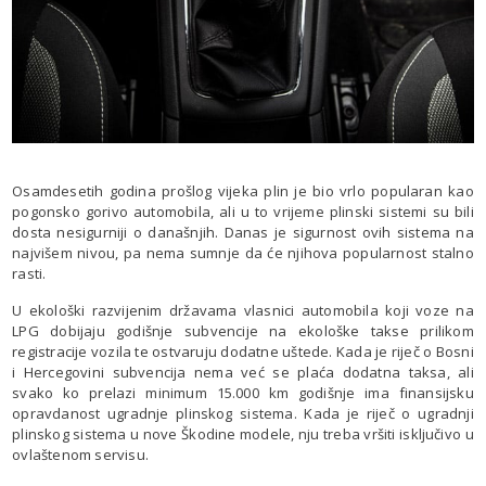
Osamdesetih godina prošlog vijeka plin je bio vrlo popularan kao
pogonsko gorivo automobila, ali u to vrijeme plinski sistemi su bili
dosta nesigurniji o današnjih. Danas je sigurnost ovih sistema na
najvišem nivou, pa nema sumnje da će njihova popularnost stalno
rasti.
U ekološki razvijenim državama vlasnici automobila koji voze na
LPG dobijaju godišnje subvencije na ekološke takse prilikom
registracije vozila te ostvaruju dodatne uštede. Kada je riječ o Bosni
i Hercegovini subvencija nema već se plaća dodatna taksa, ali
svako ko prelazi minimum 15.000 km godišnje ima finansijsku
opravdanost ugradnje plinskog sistema. Kada je riječ o ugradnji
plinskog sistema u nove Škodine modele, nju treba vršiti isključivo u
ovlaštenom servisu.