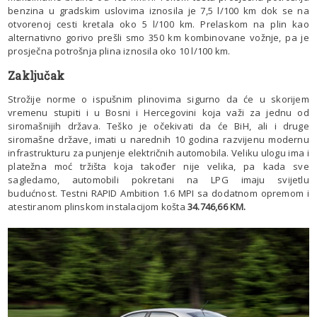
benzina u gradskim uslovima iznosila je 7,5 l/100 km dok se na
otvorenoj cesti kretala oko 5 l/100 km. Prelaskom na plin kao
alternativno gorivo prešli smo 350 km kombinovane vožnje, pa je
prosječna potrošnja plina iznosila oko 10 l/100 km.
Zaključak
Strožije norme o ispušnim plinovima sigurno da će u skorijem
vremenu stupiti i u Bosni i Hercegovini koja važi za jednu od
siromašnijih država. Teško je očekivati da će BiH, ali i druge
siromašne države, imati u narednih 10 godina razvijenu modernu
infrastrukturu za punjenje električnih automobila. Veliku ulogu ima i
platežna moć tržišta koja također nije velika, pa kada sve
sagledamo, automobili pokretani na LPG imaju svijetlu
budućnost. Testni RAPID Ambition 1.6 MPI sa dodatnom opremom i
atestiranom plinskom instalacijom košta
34.746,66 KM.