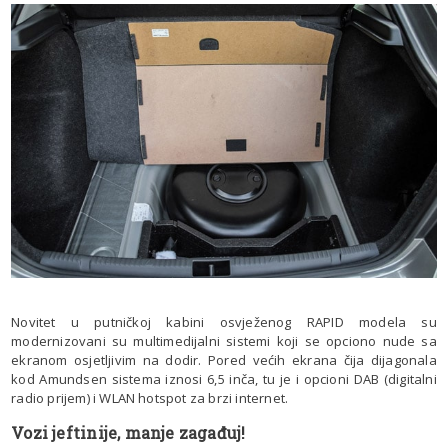
Novitet u putničkoj kabini osvježenog RAPID modela su
modernizovani su multimedijalni sistemi koji se opciono nude sa
ekranom osjetljivim na dodir. Pored većih ekrana čija dijagonala
kod Amundsen sistema iznosi 6,5 inča, tu je i opcioni DAB (digitalni
radio prijem) i WLAN hotspot za brzi internet.
Vozi jeftinije, manje zagađuj!