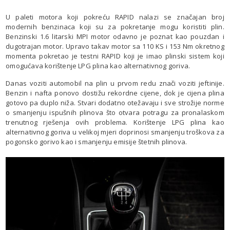
U paleti motora koji pokreću RAPID nalazi se značajan broj
modernih benzinaca koji su za pokretanje mogu koristiti plin.
Benzinski 1.6 litarski MPI motor odavno je poznat kao pouzdan i
dugotrajan motor. Upravo takav motor sa 110 KS i 153 Nm okretnog
momenta pokretao je testni RAPID koji je imao plinski sistem koji
omogućava korištenje LPG plina kao alternativnog goriva.
Danas voziti automobil na plin u prvom redu znači voziti jeftinije.
Benzin i nafta ponovo dostižu rekordne cijene, dok je cijena plina
gotovo pa duplo niža. Stvari dodatno otežavaju i sve strožije norme
o smanjenju ispušnih plinova što otvara potragu za pronalaskom
trenutnog rješenja ovih problema. Korištenje LPG plina kao
alternativnog goriva u velikoj mjeri doprinosi smanjenju troškova za
pogonsko gorivo kao i smanjenju emisije štetnih plinova.