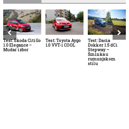
Test: Škoda CitiGo
Test: Toyota Aygo
Test: Dacia
1.0 Elegance –
1.0 VVT-i COOL
Dokker 1.5 dCi
Mudar izbor
Stepway –
Šminka u
rumunjskom
stilu