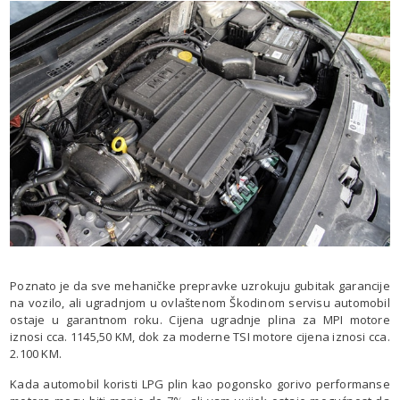
Poznato je da sve mehaničke prepravke uzrokuju gubitak garancije
na vozilo, ali ugradnjom u ovlaštenom Škodinom servisu automobil
ostaje u garantnom roku. Cijena ugradnje plina za MPI motore
iznosi cca. 1145,50 KM, dok za moderne TSI motore cijena iznosi cca.
2.100 KM.
Kada automobil koristi LPG plin kao pogonsko gorivo performanse