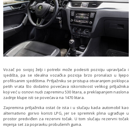
Vozač po svojoj želji i potrebi može podesiti poziciju upravljača i
sjedišta, pa se idealna vozačka pozicija brzo pronalazi u lijepo
profilisanim sjedištima. Prtljažniku se pristupa otvaranjem poklopca
petih vrata što dodatno povećava iskoristivost velikog prtljažnika
koji već u osnovi nudi zapreminu 530 litara, a preklapanjem naslona
zadnje klupe isti se povećava na 1470 litara.
Zapremina prtljažnika ostat će ista i u slučaju kada automobil kao
alternativno gorivo koristi LPG, jer se spremnik plina ugrađuje u
prostor predviđen za rezervni točak. U tom slučaju rezervni točak
mijenja set za popravku probušenih guma.