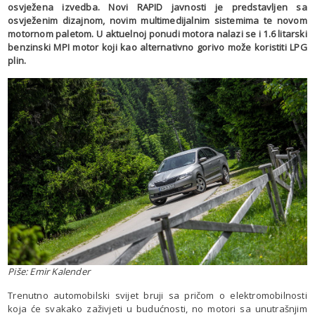
osvježena izvedba. Novi RAPID javnosti je predstavljen sa
osvježenim dizajnom, novim multimedijalnim sistemima te novom
motornom paletom. U aktuelnoj ponudi motora nalazi se i 1.6 litarski
benzinski MPI motor koji kao alternativno gorivo može koristiti LPG
plin.
Piše: Emir Kalender
Trenutno automobilski svijet bruji sa pričom o elektromobilnosti
koja će svakako zaživjeti u budućnosti, no motori sa unutrašnjim