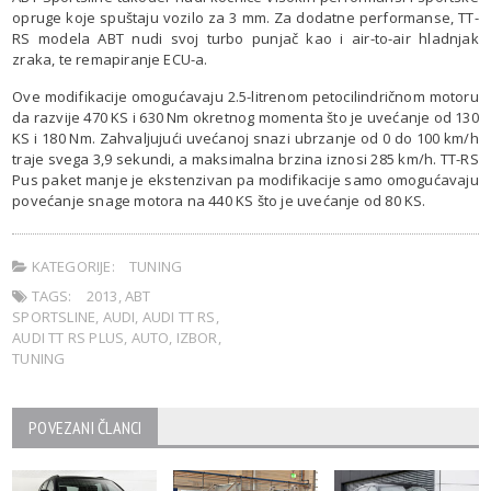
opruge koje spuštaju vozilo za 3 mm. Za dodatne performanse, TT-
RS modela ABT nudi svoj turbo punjač kao i air-to-air hladnjak
zraka, te remapiranje ECU-a.
Ove modifikacije omogućavaju 2.5-litrenom petocilindričnom motoru
da razvije 470 KS i 630 Nm okretnog momenta što je uvećanje od 130
KS i 180 Nm. Zahvaljujući uvećanoj snazi ubrzanje od 0 do 100 km/h
traje svega 3,9 sekundi, a maksimalna brzina iznosi 285 km/h. TT-RS
Pus paket manje je ekstenzivan pa modifikacije samo omogućavaju
povećanje snage motora na 440 KS što je uvećanje od 80 KS.
KATEGORIJE:
TUNING
TAGS:
2013
,
ABT
SPORTSLINE
,
AUDI
,
AUDI TT RS
,
AUDI TT RS PLUS
,
AUTO
,
IZBOR
,
TUNING
POVEZANI ČLANCI