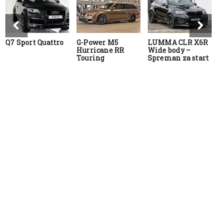
Q7 Sport Quattro
G-Power M5
LUMMA CLR X6R
Hurricane RR
Wide body –
Touring
Spreman za start