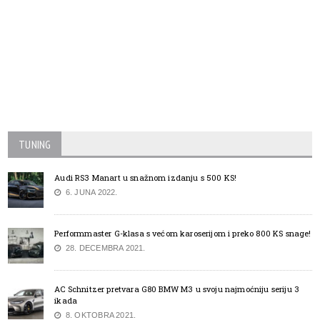
TUNING
Audi RS3 Manart u snažnom izdanju s 500 KS!
6. JUNA 2022.
Performmaster G-klasa s većom karoserijom i preko 800 KS snage!
28. DECEMBRA 2021.
AC Schnitzer pretvara G80 BMW M3 u svoju najmoćniju seriju 3
ikada
8. OKTOBRA 2021.