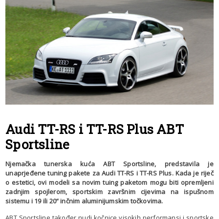
Audi TT-RS i TT-RS Plus ABT
Sportsline
Njemačka tunerska kuća ABT Sportsline, predstavila je
unaprjeđene tuning pakete za Audi TT-RS i TT-RS Plus. Kada je riječ
o estetici, ovi modeli sa novim tuing paketom mogu biti opremljeni
zadnjim spojlerom, sportskim završnim cijevima na ispušnom
sistemu i 19 ili 20“ inčnim aluminijumskim točkovima.
ABT Sportsline također nudi kočnice visokih performansi i sportske