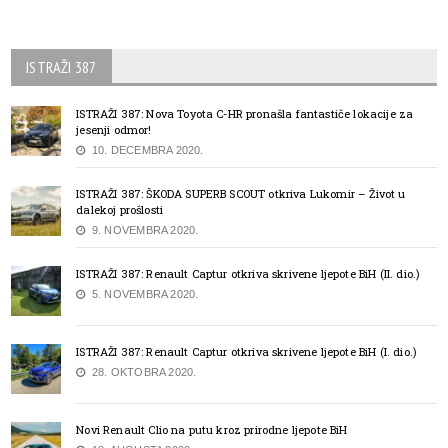
ISTRAŽI 387
ISTRAŽI 387: Nova Toyota C-HR pronašla fantastiče lokacije za
jesenji odmor!
10. DECEMBRA 2020.
ISTRAŽI 387: ŠKODA SUPERB SCOUT otkriva Lukomir – Život u
dalekoj prošlosti
9. NOVEMBRA 2020.
ISTRAŽI 387: Renault Captur otkriva skrivene ljepote BiH (II. dio.)
5. NOVEMBRA 2020.
ISTRAŽI 387: Renault Captur otkriva skrivene ljepote BiH (I. dio.)
28. OKTOBRA 2020.
Novi Renault Clio na putu kroz prirodne ljepote BiH