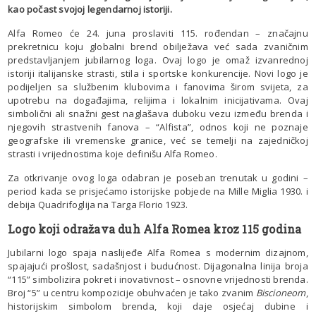
kao počast svojoj legendarnoj istoriji.
Alfa Romeo će 24. juna proslaviti 115. rođendan – značajnu
prekretnicu koju globalni brend obilježava već sada zvaničnim
predstavljanjem jubilarnog loga. Ovaj logo je omaž izvanrednoj
istoriji italijanske strasti, stila i sportske konkurencije. Novi logo je
podijeljen sa službenim klubovima i fanovima širom svijeta, za
upotrebu na događajima, relijima i lokalnim inicijativama. Ovaj
simbolični ali snažni gest naglašava duboku vezu između brenda i
njegovih strastvenih fanova – “Alfista”, odnos koji ne poznaje
geografske ili vremenske granice, već se temelji na zajedničkoj
strasti i vrijednostima koje definišu Alfa Romeo.
Za otkrivanje ovog loga odabran je poseban trenutak u godini –
period kada se prisjećamo istorijske pobjede na Mille Miglia 1930. i
debija Quadrifoglija na Targa Florio 1923.
Logo koji odražava duh Alfa Romea kroz 115 godina
Jubilarni logo spaja naslijeđe Alfa Romea s modernim dizajnom,
spajajući prošlost, sadašnjost i budućnost. Dijagonalna linija broja
“115” simbolizira pokret i inovativnost – osnovne vrijednosti brenda.
Broj “5” u centru kompozicije obuhvaćen je tako zvanim
Biscioneom
,
historijskim simbolom brenda, koji daje osjećaj dubine i