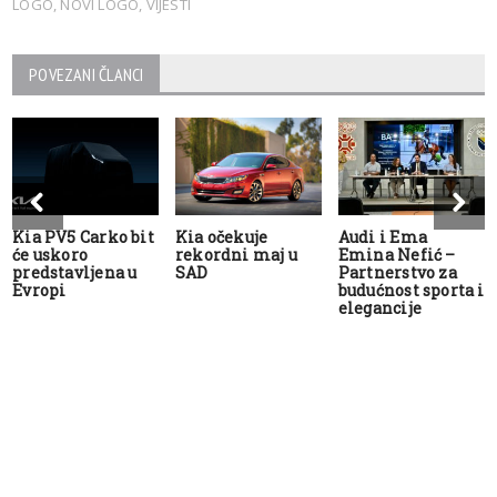
LOGO
,
NOVI LOGO
,
VIJESTI
POVEZANI ČLANCI
Kia PV5 Carko bit
Kia očekuje
Audi i Ema
će uskoro
rekordni maj u
Emina Nefić –
predstavljena u
SAD
Partnerstvo za
Evropi
budućnost sporta i
elegancije