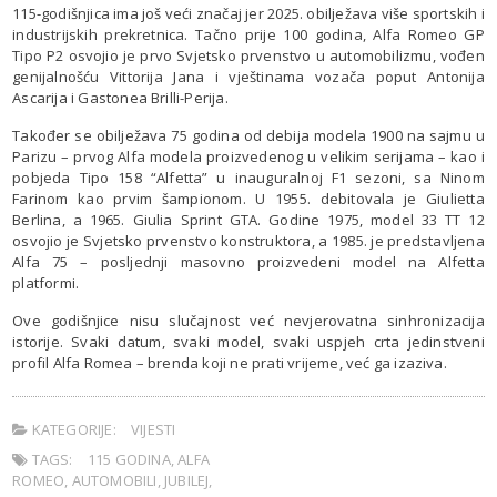
115-godišnjica ima još veći značaj jer 2025. obilježava više sportskih i
industrijskih prekretnica. Tačno prije 100 godina, Alfa Romeo GP
Tipo P2 osvojio je prvo Svjetsko prvenstvo u automobilizmu, vođen
genijalnošću Vittorija Jana i vještinama vozača poput Antonija
Ascarija i Gastonea Brilli-Perija.
Također se obilježava 75 godina od debija modela 1900 na sajmu u
Parizu – prvog Alfa modela proizvedenog u velikim serijama – kao i
pobjeda Tipo 158 “Alfetta” u inauguralnoj F1 sezoni, sa Ninom
Farinom kao prvim šampionom. U 1955. debitovala je Giulietta
Berlina, a 1965. Giulia Sprint GTA. Godine 1975, model 33 TT 12
osvojio je Svjetsko prvenstvo konstruktora, a 1985. je predstavljena
Alfa 75 – posljednji masovno proizvedeni model na Alfetta
platformi.
Ove godišnjice nisu slučajnost već nevjerovatna sinhronizacija
istorije. Svaki datum, svaki model, svaki uspjeh crta jedinstveni
profil Alfa Romea – brenda koji ne prati vrijeme, već ga izaziva.
KATEGORIJE:
VIJESTI
TAGS:
115 GODINA
,
ALFA
ROMEO
,
AUTOMOBILI
,
JUBILEJ
,