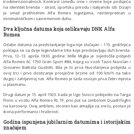
trodimenzionalnosti. Kontrast između crne i crvene boje podsjeća
na identitet brenda – strast, sportsku prirodu i italijanski stil. Dizajn
je omaž prethodnim Alfa Romeo logotipima, reinterpretiran u
minimalističkom i savremenom duhu.
Dva ključna datuma koja oslikavaju DNK Alfa
Romea
Odabir datuma za predstavljanje loga nije slučajan – 115. godišnjica
poklapa se sa dvije legendarne trke koje predstavljaju duh brenda.
Prva, 12–13. aprila 1930. godine: Mille Miglia je svjedočila pobjedi
Alfa Romeo 6C 1750 Gran Sport #84, kojeg su vozili Tazio Nuvolari i
Giovanni Battista Guidotti. Bila je to prva Nuvolarijeva pobjeda u
ovoj trci i prvo dostizanje prosječne brzine od 100 km/h na tako
dugoj i zahtjevnoj ruti. Alfa Romeo je tada osvojio prva četiri mjesta
u plasmanu.
Drugi datum je 15. april 1923. kada je Ugo Sivocci pobijedio na Targa
Florio u vozilu Alfa Romeo RL TF, prvi put sa simbolom Quadrifoglio
na karoseriji. Ovaj amblem, stvoren kao amajlija za sreću, postao je
ikona performansi i hrabrosti.
Godina ispunjena jubilarnim datumima i istorijskim
značajem