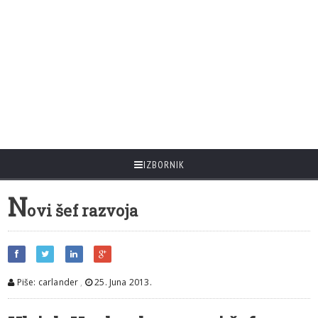
IZBORNIK
N
ovi šef razvoja
Piše: carlander
,
25. Juna 2013.