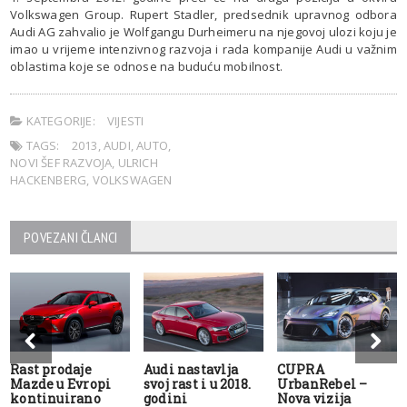
Volkswagen Group. Rupert Stadler, predsednik upravnog odbora
Audi AG zahvalio je Wolfgangu Durheimeru na njegovoj ulozi koju je
imao u vrijeme intenzivnog razvoja i rada kompanije Audi u važnim
oblastima koje se odnose na buduću mobilnost.
KATEGORIJE:
VIJESTI
TAGS:
2013
,
AUDI
,
AUTO
,
NOVI ŠEF RAZVOJA
,
ULRICH
HACKENBERG
,
VOLKSWAGEN
POVEZANI ČLANCI
Rast prodaje
Audi nastavlja
CUPRA
Mazde u Evropi
svoj rast i u 2018.
UrbanRebel –
kontinuirano
godini
Nova vizija