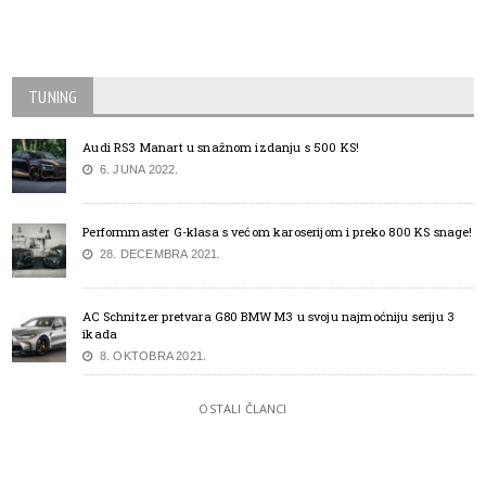
TUNING
Audi RS3 Manart u snažnom izdanju s 500 KS!
6. JUNA 2022.
Performmaster G-klasa s većom karoserijom i preko 800 KS snage!
28. DECEMBRA 2021.
AC Schnitzer pretvara G80 BMW M3 u svoju najmoćniju seriju 3
ikada
8. OKTOBRA 2021.
OSTALI ČLANCI