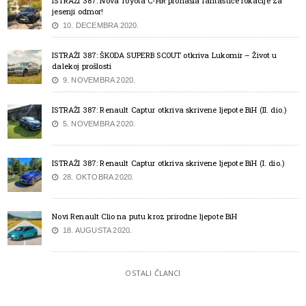
ISTRAŽI 387: Nova Toyota C-HR pronašla fantastiče lokacije za
jesenji odmor!
10. DECEMBRA 2020.
ISTRAŽI 387: ŠKODA SUPERB SCOUT otkriva Lukomir – Život u
dalekoj prošlosti
9. NOVEMBRA 2020.
ISTRAŽI 387: Renault Captur otkriva skrivene ljepote BiH (II. dio.)
5. NOVEMBRA 2020.
ISTRAŽI 387: Renault Captur otkriva skrivene ljepote BiH (I. dio.)
28. OKTOBRA 2020.
Novi Renault Clio na putu kroz prirodne ljepote BiH
18. AUGUSTA 2020.
OSTALI ČLANCI