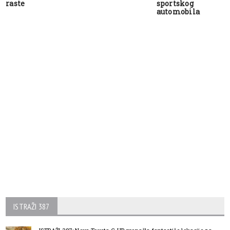
raste
sportskog
automobila
ISTRAŽI 387