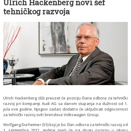
Ulrich Hackenberg novi šef
tehničkog razvoja
Ulrich Hackenberg (63) preuzet će poziciju člana odbora za tehnički
razvoj pri kompaniji Audi AG sa danom stupanja na dužnost od 1.
jula ove godine. Njegovi zadaci dodatno će uključivati odgovornost
za tehnički razvoj svih brendova Volkswagen Group.
Wolfgang Durheimer (55) koji je bo član odbora za tehnički razvoj od
1. septembra 2012. godine preći će na drugu poziciju u okviru