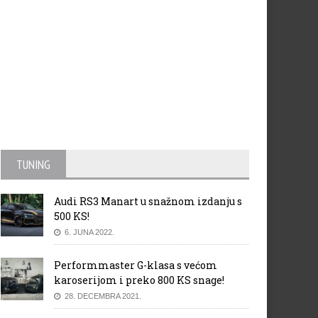
TUNING
Audi RS3 Manart u snažnom izdanju s
500 KS!
6. JUNA 2022.
Performmaster G-klasa s većom
karoserijom i preko 800 KS snage!
28. DECEMBRA 2021.