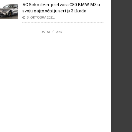
AC Schnitzer pretvara G80 BMW M3 u
svoju najmoćniju seriju 3 ikada
8. OKTOBRA 2021.
OSTALI ČLANCI