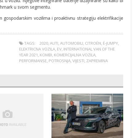
t u vozilu. Njegove integrirane baterije dizajnirane su kako bi
enchmark u svom segmentu.
gospodarskim vozilima i proaktivnu strategiju elektrifikacije
TAGS:
2020
,
AUTI
,
AUTOMOBILI
,
CITROËN
,
Ë-JUMPY
,
ELEKTRICNA VOZILA
,
EV
,
INTERNATIONAL VAN OF THE
YEAR 2021
,
KOMBI
,
KOMERCIJALNA VOZILA
,
PERFORMANSE
,
POTROSNJA
,
VIJESTI
,
ZAPREMINA