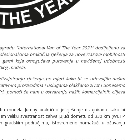
agradu “International Van of The Year 2021” dodijeljenu za
fesionalcima praktična rješenja za nove izazove mobilnosti
ći gami koja omogućava putovanja u neviđenoj udobnosti
ičkog modela.
dizajniranju rješenja po mjeri kako bi se udovoljilo našim
vativnim proizvodima i uslugama olakšamo život i donesemo
iri, pomoći će nam u ostvarenju naših komercijalnih ciljeva
dba modela Jumpy praktično je rješenje dizajnirano kako bi
i im veliku svestranost zahvaljujući dometu od 330 km (WLTP
nim gradskim područjima, istovremeno pomažući u očuvanju