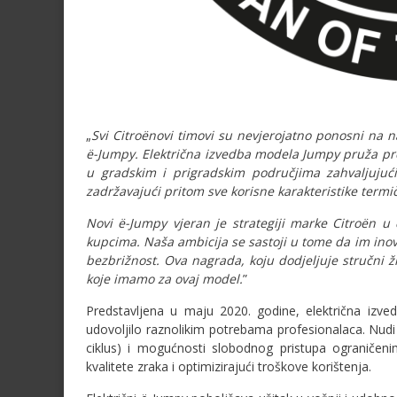
„
Svi Citroënovi timovi su nevjerojatno ponosni na n
ë-Jumpy. Električna izvedba modela Jumpy pruža pro
u gradskim i prigradskim područjima zahvaljuju
zadržavajući pritom sve korisne karakteristike term
Novi ë-Jumpy vjeran je strategiji marke Citroën u 
kupcima. Naša ambicija se sastoji u tome da im ino
bezbrižnost. Ova nagrada, koju dodjeljuje stručni ž
koje imamo za ovaj model.
”
Predstavljena u maju 2020. godine, električna izve
udovoljilo raznolikim potrebama profesionalaca. Nud
ciklus) i mogućnosti slobodnog pristupa ograniče
kvalitete zraka i optimizirajući troškove korištenja.