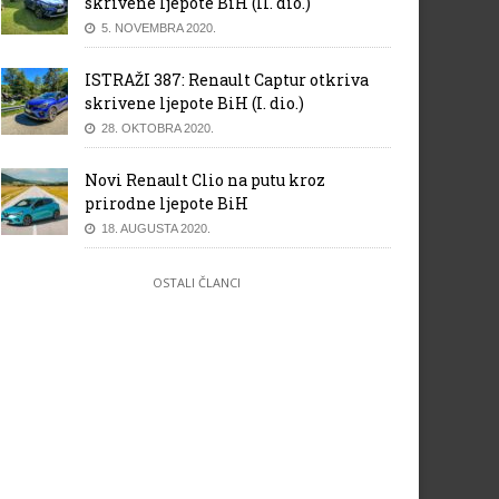
skrivene ljepote BiH (II. dio.)
5. NOVEMBRA 2020.
ISTRAŽI 387: Renault Captur otkriva
skrivene ljepote BiH (I. dio.)
28. OKTOBRA 2020.
Novi Renault Clio na putu kroz
prirodne ljepote BiH
18. AUGUSTA 2020.
OSTALI ČLANCI