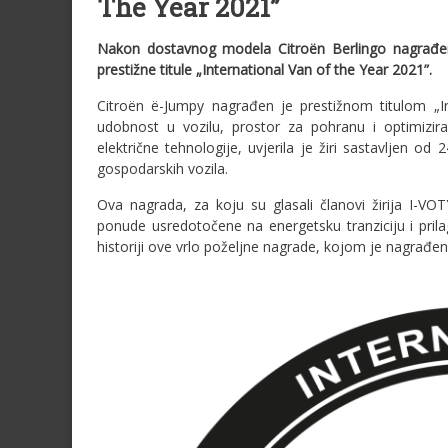
The Year 2021”
Nakon dostavnog modela Citroën Berlingo nagrađe
prestižne titule „International Van of the Year 2021”.
Citroën ë-Jumpy nagrađen je prestižnom titulom „In
udobnost u vozilu, prostor za pohranu i optimizira
električne tehnologije, uvjerila je žiri sastavljen od 
gospodarskih vozila.
Ova nagrada, za koju su glasali članovi žirija I-V
ponude usredotočene na energetsku tranziciju i pril
historiji ove vrlo poželjne nagrade, kojom je nagrađe