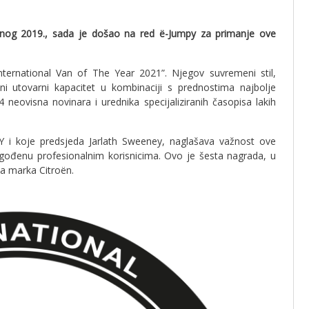
nog 2019., sada je došao na red ë-Jumpy za primanje ove
ternational Van of The Year 2021”. Njegov suvremeni stil,
ni utovarni kapacitet u kombinaciji s prednostima najbolje
24 neovisna novinara i urednika specijaliziranih časopisa lakih
OTY i koje predsjeda Jarlath Sweeney, naglašava važnost ove
agođenu profesionalnim korisnicima. Ovo je šesta nagrada, u
na marka Citroën.