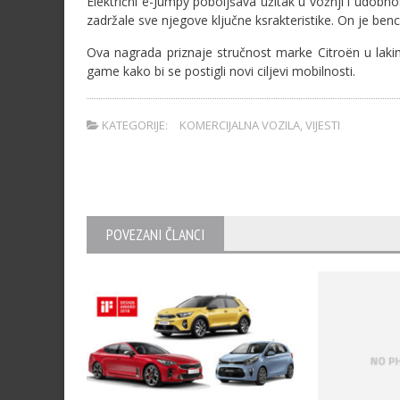
Električni ë-Jumpy poboljšava užitak u vožnji i udobnos
zadržale sve njegove ključne ksrakteristike. On je b
Ova nagrada priznaje stručnost marke Citroën u lakim 
game kako bi se postigli novi ciljevi mobilnosti.
KATEGORIJE:
KOMERCIJALNA VOZILA
,
VIJESTI
POVEZANI ČLANCI