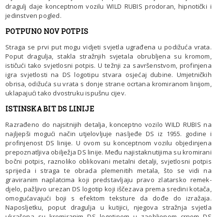
dragulj daje konceptnom vozilu WILD RUBIS prodoran, hipnotički i
jedinstven pogled.
POTPUNO NOV POTPIS
Straga se prvi put mogu vidjeti svjetla ugrađena u podižuća vrata.
Poput dragulja, stakla stražnjih svjetala obrubljena su kromom,
ističući tako svjetlosni potpis. U težnji za savršenstvom, profinjena
igra svjetlosti na DS logotipu stvara osjećaj dubine. Umjetničkih
obrisa, odižuća su vrata s donje strane ocrtana kromiranom linijom,
uklapajući tako dvostruku ispušnu cijev.
ISTINSKA BIT DS LINIJE
Razrađeno do najsitnijih detalja, konceptno vozilo WILD RUBIS na
najljepši mogući način utjelovljuje nasljeđe DS iz 1955. godine i
profinjenost DS linije. U ovom su konceptnom vozilu objedinjena
prepoznatljiva obilježja DS linije. Među najistaknutijima su kromirani
bočni potpis, raznoliko oblikovani metalni detalji, svjetlosni potpis
sprijeda i straga te obrada plemenitih metala, što se vidi na
graviranim naplatcima koji predstavljaju pravo zlatarsko remek-
djelo, pažljivo urezan DS logotip koji iščezava prema sredini kotača,
omogućavajući boji s efektom teksture da dođe do izražaja.
Naposljetku, poput dragulja u kutijici, njegova stražnja svjetla
ukrašena su kromiranim DS logotipom u zaobljenom crnom DS