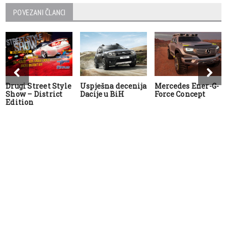
POVEZANI ČLANCI
Drugi Street Style
Uspješna decenija
Mercedes Ener-G-
Show – District
Dacije u BiH
Force Concept
Edition