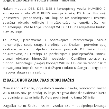
događaj zabilježen na fotografijama i filmovima.
Nakon modela DS3, DS4, DS5 i konceptnog vozila NUMÉRO 9,
konceptno vozilo WILD RUBIS novi je izražaj DS linije. Usvojivši
jedinstven i prepoznatljiv stil, koji se uz profinjenost i iznimnu
završnu obradu odlikuje i maštovitošću te emotivnošću, on
oplemenjuje DNA te linije. Koncept WILD RUBIS nagovještava budući
SUV DS linije.
Ta nova, jedinstvena i očaravajuća interpretacija SUV-a
nenametljivo spaja snagu i profinjenost. Snažan i potvrđen spoj
kvalitete ostaje dosljedan tijekom povijesti DS linije: bunt,
neukrotivost, ali i težnja za perfekcijom i profinjenošću. Istinski
dragulj obdaren hipnotičkim pogledom. Osmišljen upravo za
hibridnu tehnologiju
plug-in
, koncept WILD RUBIS diči se tehnološkim
inovacijama koje će se moći doživjeti i otkriti u Šangaju, prigodom
njegova izlaganja na salonu.
IZRAZ LUKSUZA NA FRANCUSKI NAČIN
Osmišljeno u Parizu, prijestolnici mode i nakita, konceptno vozilo
WILD RUBIS novi je izražaj DS linije. Njegova dosad neviđena silueta
objedinjuje snažne linije SUV-a s profinjenim crtama DS linije.
Dugačka 4,7 m, široka 1,95 m i visoka 1,59 m, posljednja kreacija