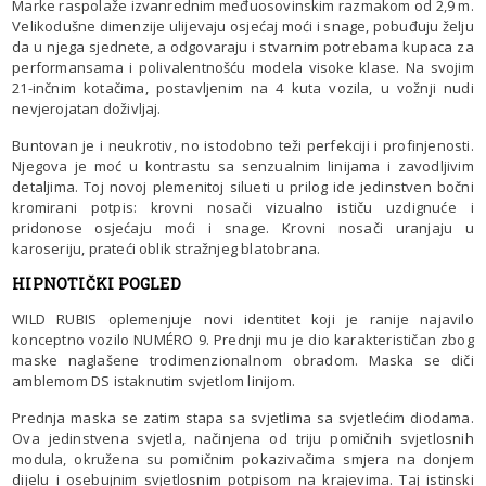
Marke raspolaže izvanrednim međuosovinskim razmakom od 2,9 m.
Velikodušne dimenzije ulijevaju osjećaj moći i snage, pobuđuju želju
da u njega sjednete, a odgovaraju i stvarnim potrebama kupaca za
performansama i polivalentnošću modela visoke klase. Na svojim
21-inčnim kotačima, postavljenim na 4 kuta vozila, u vožnji nudi
nevjerojatan doživljaj.
Buntovan je i neukrotiv, no istodobno teži perfekciji i profinjenosti.
Njegova je moć u kontrastu sa senzualnim linijama i zavodljivim
detaljima. Toj novoj plemenitoj silueti u prilog ide jedinstven bočni
kromirani potpis: krovni nosači vizualno ističu uzdignuće i
pridonose osjećaju moći i snage. Krovni nosači uranjaju u
karoseriju, prateći oblik stražnjeg blatobrana.
HIPNOTIČKI POGLED
WILD RUBIS oplemenjuje novi identitet koji je ranije najavilo
konceptno vozilo NUMÉRO 9. Prednji mu je dio karakterističan zbog
maske naglašene trodimenzionalnom obradom. Maska se diči
amblemom DS istaknutim svjetlom linijom.
Prednja maska se zatim stapa sa svjetlima sa svjetlećim diodama.
Ova jedinstvena svjetla, načinjena od triju pomičnih svjetlosnih
modula, okružena su pomičnim pokazivačima smjera na donjem
dijelu i osebujnim svjetlosnim potpisom na krajevima. Taj istinski