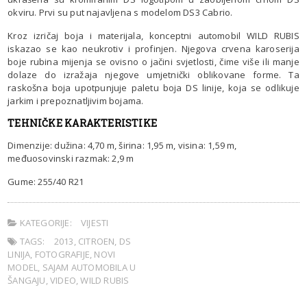
okviru. Prvi su put najavljena s modelom DS3 Cabrio.
Kroz izričaj boja i materijala, konceptni automobil WILD RUBIS
iskazao se kao neukrotiv i profinjen. Njegova crvena karoserija
boje rubina mijenja se ovisno o jačini svjetlosti, čime više ili manje
dolaze do izražaja njegove umjetnički oblikovane forme. Ta
raskošna boja upotpunjuje paletu boja DS linije, koja se odlikuje
jarkim i prepoznatljivim bojama.
TEHNIČKE KARAKTERISTIKE
Dimenzije: dužina: 4,70 m, širina: 1,95 m, visina: 1,59 m,
međuosovinski razmak: 2,9 m
Gume: 255/40 R21
KATEGORIJE:
VIJESTI
TAGS:
2013
,
CITROEN
,
DS
LINIJA
,
FOTOGRAFIJE
,
NOVI
MODEL
,
SAJAM AUTOMOBILA U
ŠANGAJU
,
VIDEO
,
WILD RUBIS