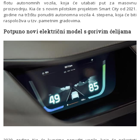
flotu autonomnih vozila, koja će utabati put za masovnu
proizvodnju. Kia će s novim pilotskim projektom Smart City od 2021.
godine na tržištu ponuditi autonomna vozila 4. stepena, koja će biti
raspoloživa u tzv. pametnim gradovima.
Potpuno novi električni model s gorivim ćelijama