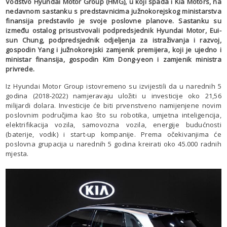
Vodstvo Hyundai Motor Group (HMG), u koji spada i Kia Motors, na
nedavnom sastanku s predstavnicima južnokorejskog ministarstva
finansija predstavilo je svoje poslovne planove. Sastanku su
između ostalog prisustvovali podpredsjednik Hyundai Motor, Eui-
sun Chung, podpredsjednik odjeljenja za istraživanja i razvoj,
gospodin Yang i južnokorejski zamjenik premijera, koji je ujedno i
ministar finansija, gospodin Kim Dong-yeon i zamjenik ministra
privrede.
Iz Hyundai Motor Group istovremeno su izvijestili da u narednih 5
godina (2018-2022) namjeravaju uložiti u investicije oko 21,56
milijardi dolara. Investicije će biti prvenstveno namijenjene novim
poslovnim područjima kao što su robotika, umjetna inteligencija,
elektrifikacija vozila, samovozna vozila, energije budućnosti
(baterije, vodik) i start-up kompanije. Prema očekivanjima će
poslovna grupacija u narednih 5 godina kreirati oko 45.000 radnih
mjesta.