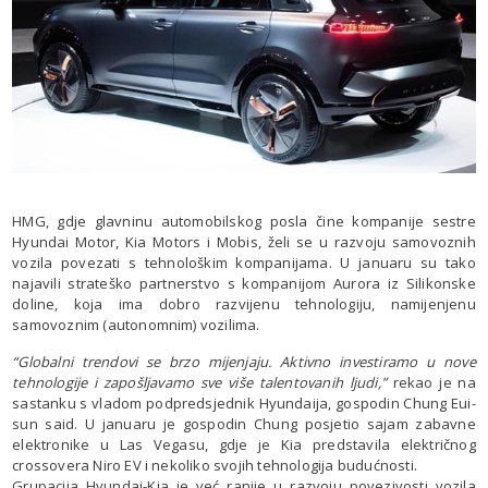
HMG, gdje glavninu automobilskog posla čine kompanije sestre
Hyundai Motor, Kia Motors i Mobis, želi se u razvoju samovoznih
vozila povezati s tehnološkim kompanijama. U januaru su tako
najavili strateško partnerstvo s kompanijom Aurora iz Silikonske
doline, koja ima dobro razvijenu tehnologiju, namijenjenu
samovoznim (autonomnim) vozilima.
“Globalni trendovi se brzo mijenjaju. Aktivno investiramo u nove
tehnologije i zapošljavamo sve više talentovanih ljudi,”
rekao je na
sastanku s vladom podpredsjednik Hyundaija, gospodin Chung Eui-
sun said. U januaru je gospodin Chung posjetio sajam zabavne
elektronike u Las Vegasu, gdje je Kia predstavila električnog
crossovera Niro EV i nekoliko svojih tehnologija budućnosti.
Grupacija Hyundai-Kia je već ranije u razvoju povezivosti vozila