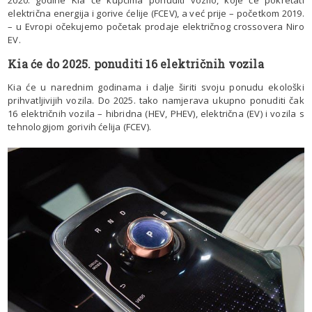
2020. godine Kia će kupcima ponuditi vozilo, koje će pokretati
električna energija i gorive ćelije (FCEV), a već prije – početkom 2019.
– u Evropi očekujemo početak prodaje električnog crossovera Niro
EV.
Kia će do 2025. ponuditi 16 električnih vozila
Kia će u narednim godinama i dalje širiti svoju ponudu ekološki
prihvatljivijih vozila. Do 2025. tako namjerava ukupno ponuditi čak
16 električnih vozila – hibridna (HEV, PHEV), električna (EV) i vozila s
tehnologijom gorivih ćelija (FCEV).