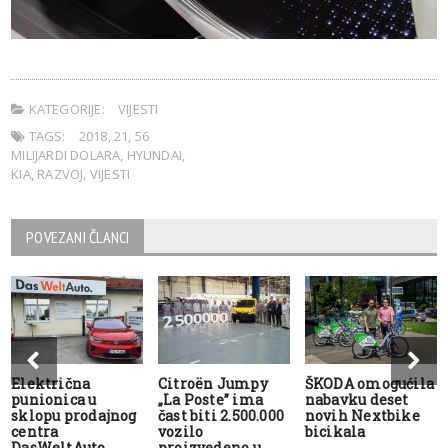
KATEGORIJE:
VIJESTI
TAGS:
2018
,
21
,
56
MILIJARDI DOLARA
,
HYUNDAI
,
KIA
,
RAZVOJ
,
VIJESTI
POVEZANI ČLANCI
Električna
Citroën Jumpy
ŠKODA omogućila
punionica u
„La Poste” ima
nabavku deset
sklopu prodajnog
čast biti 2.500.000
novih Nextbike
centra
vozilo
bicikala
DasWeltAuto
proizvedeno u