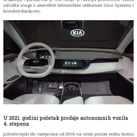
udružila snage s američkim tehnološkim velikanom Cisco Systems i
kineskim Baidu-om.
U 2021. godini početak prodaje autonomnih vozila
4. stepena
Južnokorejski div namjerava od 2019. na ceste poslati veliku testnu