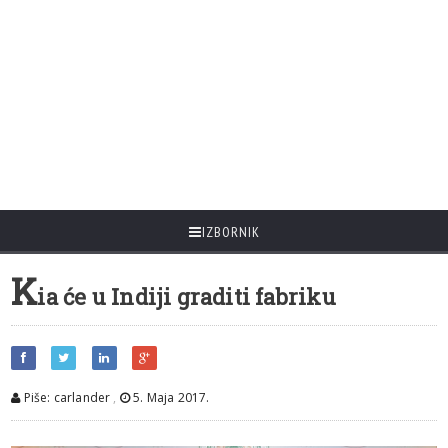
IZBORNIK
K
ia će u Indiji graditi fabriku
Piše: carlander
,
5. Maja 2017.