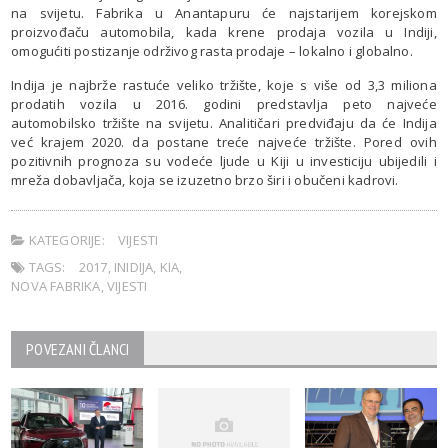
na svijetu. Fabrika u Anantapuru će najstarijem korejskom
proizvođaču automobila, kada krene prodaja vozila u Indiji,
omogućiti postizanje održivog rasta prodaje – lokalno i globalno.
Indija je najbrže rastuće veliko tržište, koje s više od 3,3 miliona
prodatih vozila u 2016. godini predstavlja peto najveće
automobilsko tržište na svijetu. Analitičari predviđaju da će Indija
već krajem 2020. da postane treće najveće tržište. Pored ovih
pozitivnih prognoza su vodeće ljude u Kiji u investiciju ubijedili i
mreža dobavljača, koja se izuzetno brzo širi i obučeni kadrovi.
KATEGORIJE:
VIJESTI
TAGS:
2017
,
INIDIJA
,
KIA
,
NOVA FABRIKA
,
VIJESTI
POVEZANI ČLANCI