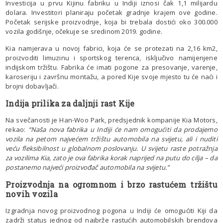
Investicija u prvu Kijinu fabriku u Indiji iznosi čak 1,1 milijardu
dolara. Investitori planiraju početak gradnje krajem ove godine.
Početak serijske proizvodnje, koja bi trebala dostići oko 300.000
vozila godišnje, očekuje se sredinom 2019. godine.
Kia namjerava u novoj fabrici, koja će se protezati na 2,16 km2,
proizvoditi limuzinu i sportskog terenca, isključivo namijenjene
indijskom tržištu. Fabrika će imati pogone za presovanje, varenje,
karoseriju i završnu montažu, a pored Kije svoje mjesto tu će naći i
brojni dobavljači.
Indija prilika za daljnji rast Kije
Na svečanosti je Han-Woo Park, predsjednik kompanije Kia Motors,
rekao:
“Naša nova fabrika u Indiji će nam omogućiti da prodajemo
vozila na petom najvećem tržištu automobila na svijetu, ali i nuditi
veću fleksibilnost u globalnom poslovanju. U svijetu raste potražnja
za vozilima Kia, zato je ova fabrika korak naprijed na putu do cilja – da
postanemo najveći proizvođač automobila na svijetu.”
Proizvodnja na ogromnom i brzo rastućem tržištu
novih vozila
Izgradnja novog proizvodnog pogona u Indiji će omogućiti Kiji da
zadrži status jednog od najbrže rastućih automobilskih brendova