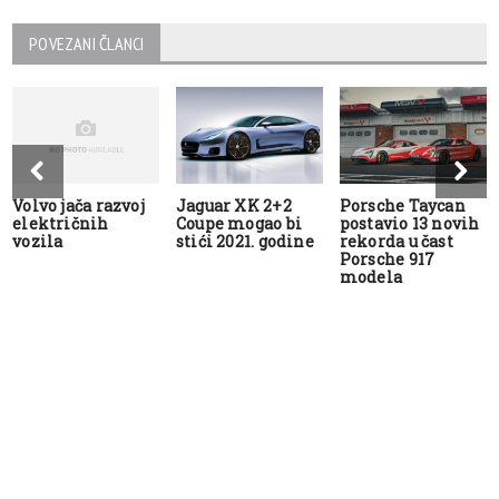
POVEZANI ČLANCI
Volvo jača razvoj
Jaguar XK 2+2
Porsche Taycan
električnih
Coupe mogao bi
postavio 13 novih
vozila
stići 2021. godine
rekorda u čast
Porsche 917
modela