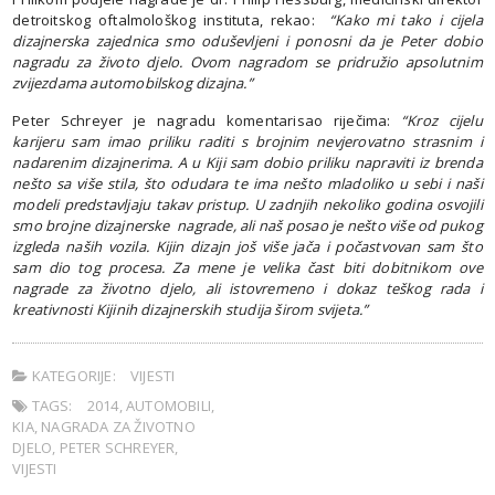
detroitskog oftalmološkog instituta, rekao:
“Kako mi tako i cijela
dizajnerska zajednica smo oduševljeni i ponosni da je Peter dobio
nagradu za životo djelo. Ovom nagradom se pridružio apsolutnim
zvijezdama automobilskog dizajna.”
Peter Schreyer je nagradu komentarisao riječima:
“Kroz cijelu
karijeru sam imao priliku raditi s brojnim nevjerovatno strasnim i
nadarenim dizajnerima. A u Kiji sam dobio priliku napraviti iz brenda
nešto sa više stila, što odudara te ima nešto mladoliko u sebi i naši
modeli predstavljaju takav pristup. U zadnjih nekoliko godina osvojili
smo brojne dizajnerske nagrade, ali naš posao je nešto više od pukog
izgleda naših vozila. Kijin dizajn još više jača i počastvovan sam što
sam dio tog procesa. Za mene je velika čast biti dobitnikom ove
nagrade za životno djelo, ali istovremeno i dokaz teškog rada i
kreativnosti Kijinih dizajnerskih studija širom svijeta.”
KATEGORIJE:
VIJESTI
TAGS:
2014
,
AUTOMOBILI
,
KIA
,
NAGRADA ZA ŽIVOTNO
DJELO
,
PETER SCHREYER
,
VIJESTI