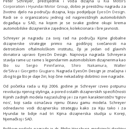
Peter Schreyer, predsjednik i vođa dizajna u
Kia Motors
Corporation
i
Hyundai Motor Group
, dobio je prestižnu nagradu za
životno djelo na području dizajna, koju podijeljuje
EyesOn Design
.
Radi se o organizatoru jednog od najprestižnijih automobilskih
događaja u SAD, na kojem je se svake godine okupi krema
automobilske dizajnerske zajednice, kolekcionara i šire javnosti.
Schreyer je nagradu za svoj rad na području Kijine globalne
dizajnerske strategije primio na godišnjoj svečanosti na
detroitskom oftalmološkom institutu, čiji je jedan od glavnih
donatora upravo EyesOn Design. Najnovija nagrada Schreyera
stavlja rame uz rame s legendarnim automobilskim dizajnerima kao
što su
Sergio Pininfarina, Shiro Nakamura, Walter
de’Silva
i
Giorgetto Giugiaro
. Nagrada EyesOn Design je značajna i
zbog toga što je daje žiri, koji čine nekadašnji dobitnici ove nagrade.
Od početka rada u Kiji 2006. godine je Schreyer izveo potpunu
revoluciju njenog stylinga, a pored ostalih dizajnerskih specifičnosti
Kijinih zadnjih modela najzaslužniji je i za njen karakteristični ‘tigrov
nos’, koji sada označava njenu čitavu gamu modela. Schreyer
odnedavno vodi dizajnersku strategiju kako za Kiju tako i za
Hyundai te bdije nad tri Kijina dizajnerska studija u Koreji,
Njemačkoj i SAD.
Prilikom podjele nagrade je dr. Philip Hessburg, medicinski direktor