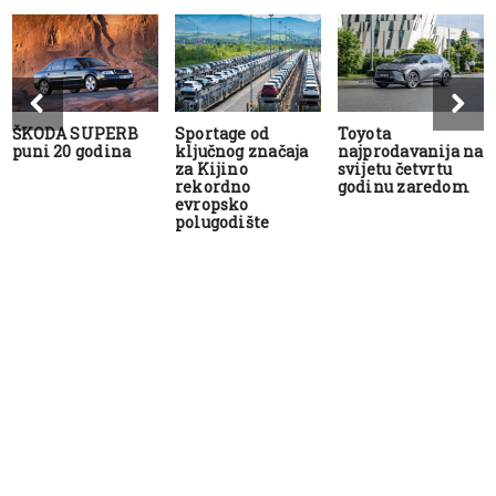
ŠKODA SUPERB
Sportage od
Toyota
puni 20 godina
ključnog značaja
najprodavanija na
za Kijino
svijetu četvrtu
rekordno
godinu zaredom
evropsko
polugodište