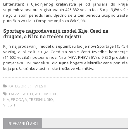
Lihtenštajn) i Ujedinjenog kraljevstva je od januara do kraja
septembra prvi put registrovanih 425.882 vozila Kia, što je 9,8% više
nego u istom periodu lani. Ujedno se u tom periodu ukupno tržište
putničkih vozila u Evropi smanjilo za čak 9,9%.
Sportage najprodavaniji model Kije, Ceed na
drugom, a Niro na trećem mjestu
Kijin najprodavaniji model u septembru bio je novi Sportage (15.454
vozila), a slijedili su ga Ceed sa svoje četiri izvedbe karoserije
(11.602 vozila) i potpuno novi Niro (HEV, PHEV i EV) s 9.820 prodatih
primjeraka. Ovi modeli su dio Kijine bogate elektrifikovane ponude
koja pruža učinkovitost i niske troškove vlasništva.
KATEGORIJE:
VIJESTI
TAGS:
AUTO
,
AUTOMOBILI
,
KIA
,
PRODAJA
,
TRZISNI UDIO
,
VIJESTI
POVEZANI ČLANCI