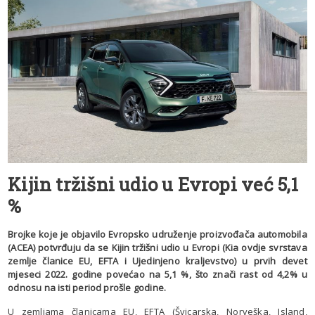
Kijin tržišni udio u Evropi već 5,1
%
Brojke koje je objavilo Evropsko udruženje proizvođača automobila
(ACEA) potvrđuju da se Kijin tržišni udio u Evropi (Kia ovdje svrstava
zemlje članice EU, EFTA i Ujedinjeno kraljevstvo) u prvih devet
mjeseci 2022. godine povećao na 5,1 %, što znači rast od 4,2% u
odnosu na isti period prošle godine.
U zemljama članicama EU, EFTA (Švicarska, Norveška, Island,