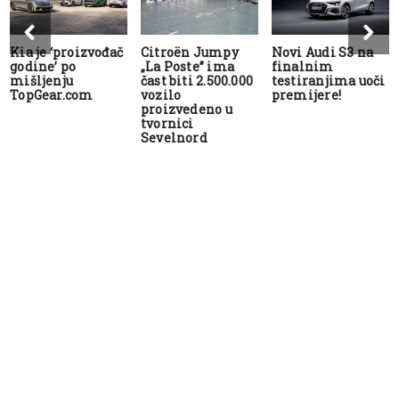
Kia je ‘proizvođač
Citroën Jumpy
Novi Audi S3 na
godine’ po
„La Poste” ima
finalnim
mišljenju
čast biti 2.500.000
testiranjima uoči
TopGear.com
vozilo
premijere!
proizvedeno u
tvornici
Sevelnord