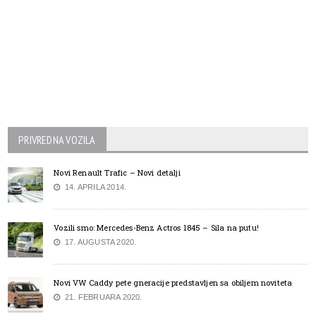
PRIVREDNA VOZILA
Novi Renault Trafic – Novi detalji
14. APRILA 2014.
Vozili smo: Mercedes-Benz Actros 1845 – Sila na putu!
17. AUGUSTA 2020.
Novi VW Caddy pete gneracije predstavljen sa obiljem noviteta
21. FEBRUARA 2020.