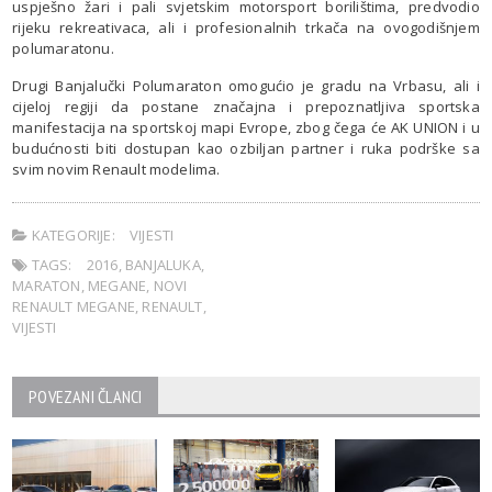
uspješno žari i pali svjetskim motorsport borilištima, predvodio
rijeku rekreativaca, ali i profesionalnih trkača na ovogodišnjem
polumaratonu.
Drugi Banjalučki Polumaraton omogućio je gradu na Vrbasu, ali i
cijeloj regiji da postane značajna i prepoznatljiva sportska
manifestacija na sportskoj mapi Evrope, zbog čega će AK UNION i u
budućnosti biti dostupan kao ozbiljan partner i ruka podrške sa
svim novim Renault modelima.
KATEGORIJE:
VIJESTI
TAGS:
2016
,
BANJALUKA
,
MARATON
,
MEGANE
,
NOVI
RENAULT MEGANE
,
RENAULT
,
VIJESTI
POVEZANI ČLANCI