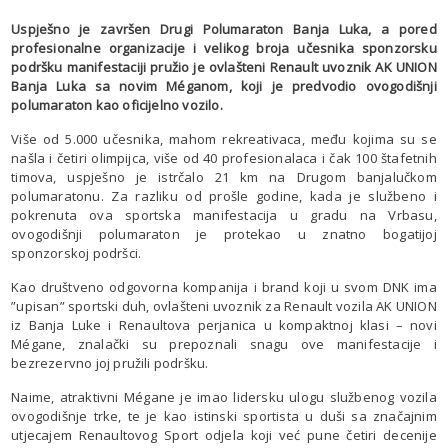
Uspješno je završen Drugi Polumaraton Banja Luka, a pored
profesionalne organizacije i velikog broja učesnika sponzorsku
podršku manifestaciji pružio je ovlašteni Renault uvoznik AK UNION
Banja Luka sa novim Méganom, koji je predvodio ovogodišnji
polumaraton kao oficijelno vozilo.
Više od 5.000 učesnika, mahom rekreativaca, među kojima su se
našla i četiri olimpijca, više od 40 profesionalaca i čak 100 štafetnih
timova, uspješno je istrčalo 21 km na Drugom banjalučkom
polumaratonu. Za razliku od prošle godine, kada je službeno i
pokrenuta ova sportska manifestacija u gradu na Vrbasu,
ovogodišnji polumaraton je protekao u znatno bogatijoj
sponzorskoj podršci.
Kao društveno odgovorna kompanija i brand koji u svom DNK ima
”upisan” sportski duh, ovlašteni uvoznik za Renault vozila AK UNION
iz Banja Luke i Renaultova perjanica u kompaktnoj klasi – novi
Mégane, znalački su prepoznali snagu ove manifestacije i
bezrezervno joj pružili podršku.
Naime, atraktivni Mégane je imao lidersku ulogu službenog vozila
ovogodišnje trke, te je kao istinski sportista u duši sa značajnim
utjecajem Renaultovog Sport odjela koji već pune četiri decenije